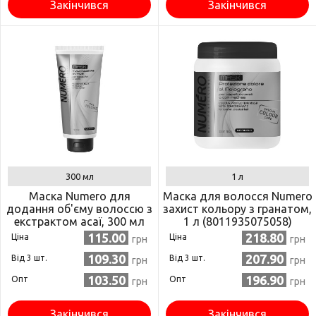
Закінчився
Закінчився
300 мл
1 л
Маска Numero для
Маска для волосся Numero
додання об'єму волоссю з
захист кольору з гранатом,
екстрактом асаї, 300 мл
1 л (8011935075058)
(8011935075515)
115.00
218.80
Ціна
Ціна
грн
грн
109.30
207.90
Від 3 шт.
Від 3 шт.
грн
грн
103.50
196.90
Опт
Опт
грн
грн
Закінчився
Закінчився