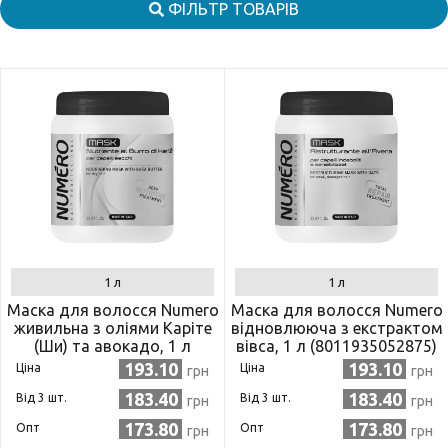
ФІЛЬТР ТОВАРІВ
1 л
1 л
Маска для волосся Numero
Маска для волосся Numero
живильна з оліями Каріте
відновлююча з екстрактом
(Ши) та авокадо, 1 л
вівса, 1 л (8011935052875)
(8011935069712)
193.10
193.10
Ціна
Ціна
грн
грн
183.40
183.40
Від 3 шт.
Від 3 шт.
грн
грн
173.80
173.80
Опт
Опт
грн
грн