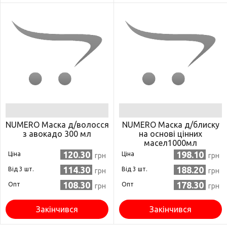
NUMERO Маска д/волосся
NUMERO Маска д/блиску
з авокадо 300 мл
на основі цінних
масел1000мл
120.30
198.10
Ціна
Ціна
грн
грн
114.30
188.20
Від 3 шт.
Від 3 шт.
грн
грн
108.30
178.30
Опт
Опт
грн
грн
Закінчився
Закінчився