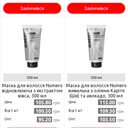
Закінчився
Закінчився
300 мл
300 мл
Маска для волосся Numero
Маска для волосся Numero
відновлююча з екстрактом
живильна з оліями Каріте
вівса, 300 мл
(Ши) та авокадо, 300 мл
(8011935052882)
(8011935069705)
105.80
115.00
Ціна
Ціна
грн
грн
100.50
109.30
Від 3 шт.
Від 3 шт.
грн
грн
95.20
103.50
Опт
Опт
грн
грн