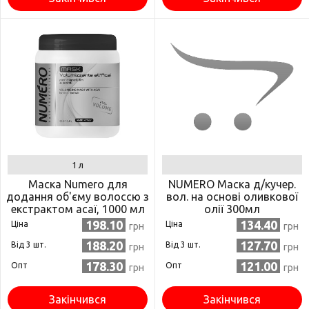
1 л
Маска Numero для
NUMERO Маска д/кучер.
додання об'єму волоссю з
вол. на основі оливкової
екстрактом асаї, 1000 мл
олії 300мл
(8011935075508)
198.10
134.40
Ціна
Ціна
грн
грн
188.20
127.70
Від 3 шт.
Від 3 шт.
грн
грн
178.30
121.00
Опт
Опт
грн
грн
Закінчився
Закінчився