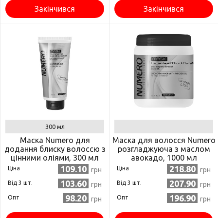
Закінчився
Закінчився
300 мл
Маска Numero для
Маска для волосся Numero
додання блиску волоссю з
розгладжуюча з маслом
цінними оліями, 300 мл
авокадо, 1000 мл
(8011935071777)
(8011935075157)
109.10
218.80
Ціна
Ціна
грн
грн
103.60
207.90
Від 3 шт.
Від 3 шт.
грн
грн
98.20
196.90
Опт
Опт
грн
грн