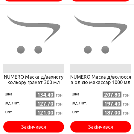
NUMERO Маска д/захисту
NUMERO Маска д/волосся
кольору гранат 300 мл
з олією макассар 1000 мл
134.40
207.80
Ціна
Ціна
грн
грн
127.70
197.40
Від 3 шт.
Від 3 шт.
грн
грн
121.00
187.00
Опт
Опт
грн
грн
Закінчився
Закінчився