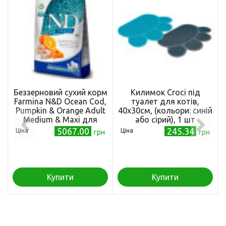
Беззерновий сухий корм
Килимок Croci під
Farmina N&D Ocean Cod,
туалет для котів,
Pumpkin & Orange Adult
40х30см, (кольори: синій
Medium & Maxi для
або сірий), 1 шт
собак середніх і великих
5067.00
245.34
Ціна
Ціна
грн
грн
порід, з тріскою та
апельсином, 12 кг
Купити
Купити