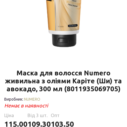
Маска для волосся Numero
живильна з оліями Каріте (Ши) та
авокадо, 300 мл (8011935069705)
Виробник:
NUMERO
Немає в наявності
Ціна
Від 3 шт.
Опт
115.00
109.30
103.50