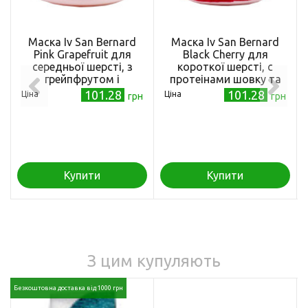
Маска Iv San Bernard
Маска Iv San Bernard
Pink Grapefruit для
Black Cherry для
середньої шерсті, з
короткої шерсті, с
грейпфрутом і
протеінами шовку та
вітаміном В6, 20мл
чорною вишнею, 20мл
101.28
101.28
Ціна
Ціна
грн
грн
Купити
Купити
З цим купуляють
Безкоштовна доставка від 1000 грн