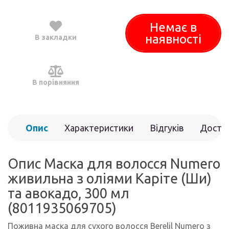
Немає в
наявності
В закладки
В порівняння
Опис
Характеристики
Відгуків
Доста
(0)
Опис Маска для волосся Numero
живильна з оліями Каріте (Ши)
та авокадо, 300 мл
(8011935069705)
Поживна маска для сухого волосся Berelil Numero з