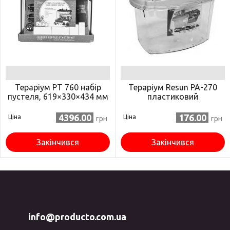
Тераріум PT 760 набір
Тераріум Resun PA-270
пустеля, 619×330×434 мм
пластиковий
4396.00
176.00
Ціна
Ціна
грн
грн
Закінчився
Закінчився
info@producto.com.ua