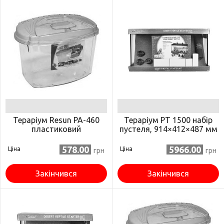
Тераріум Resun PA-460
Тераріум PT 1500 набір
пластиковий
пустеля, 914×412×487 мм
578.00
5966.00
Ціна
Ціна
грн
грн
Закінчився
Закінчився