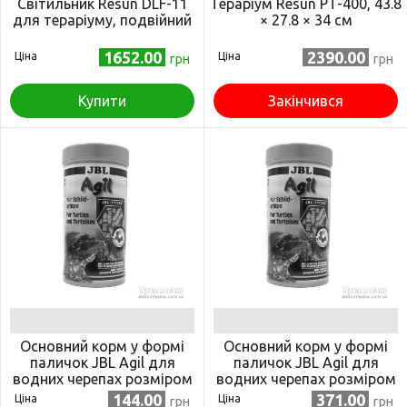
Світильник Resun DLF-11
Тераріум Resun PT-400, 43.8
для тераріуму, подвійний
× 27.8 × 34 см
1652.00
2390.00
Ціна
Ціна
грн
грн
Купити
Закінчився
Основний корм у формі
Основний корм у формі
паличок JBL Agil для
паличок JBL Agil для
водних черепах розміром
водних черепах розміром
10-50 см, 250 мл
10-50 см, 1 л
144.00
371.00
Ціна
Ціна
грн
грн