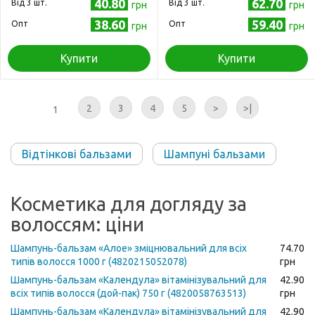
40.80
62.70
Від 3 шт.
Від 3 шт.
грн
грн
38.60
59.40
Опт
Опт
грн
грн
Купити
Купити
2
3
4
5
>
>|
1
Відтінкові бальзами
Шампуні бальзами
Косметика для догляду за
волоссям: ціни
Шампунь-бальзам «Алое» зміцнювальний для всіх
74.70
типів волосся 1000 г (4820215052078)
грн
Шампунь-бальзам «Календула» вітамінізувальний для
42.90
всіх типів волосся (дой-пак) 750 г (4820058763513)
грн
Шампунь-бальзам «Календула» вітамінізувальний для
42.90