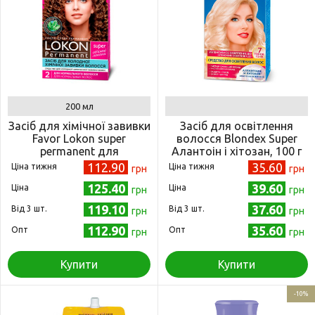
200 мл
Засіб для хімічної завивки
Засіб для освітлення
Favor Lokon super
волосся Blondex Super
permanent для
Алантоін і хітозан, 100 г
нормального волосся, 200
(4823001602914)
112.90
35.60
Ціна тижня
Ціна тижня
грн
грн
мл (4823001600101)
125.40
39.60
Ціна
Ціна
грн
грн
119.10
37.60
Від 3 шт.
Від 3 шт.
грн
грн
112.90
35.60
Опт
Опт
грн
грн
Купити
Купити
-10%