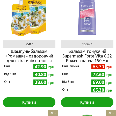
750 г
150 мл
Шампунь-бальзам
Бальзам тонуючий
«Ромашка» оздоровчий
Supermash Forte Vita 8.22
для всіх типів волосся
Рожева парча 150 мл
(дой-пак) 750 г
(4823001605083)
42.90
65.30
Ціна
Ціна тижня
грн
грн
(4820215052719)
40.80
72.60
Від 3 шт.
Ціна
грн
грн
38.60
69.00
Опт
Від 3 шт.
грн
грн
65.30
Опт
грн
Купити
Купити
-10%
-10%