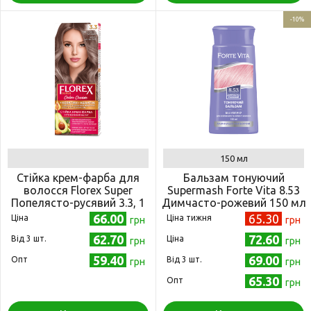
-10%
150 мл
Стійка крем-фарба для
Бальзам тонуючий
волосся Florex Super
Supermash Forte Vita 8.53
Попелясто-русявий 3.3, 1
Димчасто-рожевий 150 мл
шт (4823001603324)
(4823001605205)
66.00
65.30
Ціна
Ціна тижня
грн
грн
62.70
72.60
Від 3 шт.
Ціна
грн
грн
59.40
69.00
Опт
Від 3 шт.
грн
грн
65.30
Опт
грн