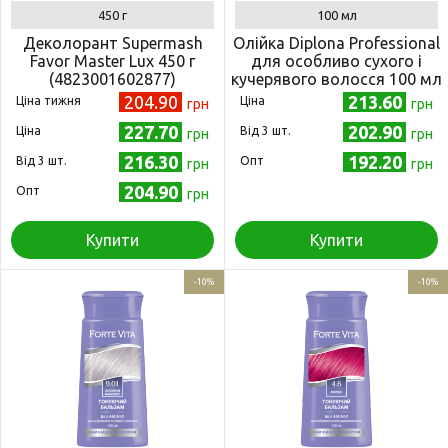
450 г
100 мл
Деколорант Supermash
Олійка Diplona Professional
Favor Master Lux 450 г
для особливо сухого і
(4823001602877)
кучерявого волосся 100 мл
(4003583179534)
204.90
213.60
Ціна тижня
Ціна
грн
грн
227.70
202.90
Ціна
Від 3 шт.
грн
грн
216.30
192.20
Від 3 шт.
Опт
грн
грн
204.90
Опт
грн
Купити
Купити
-10%
-10%