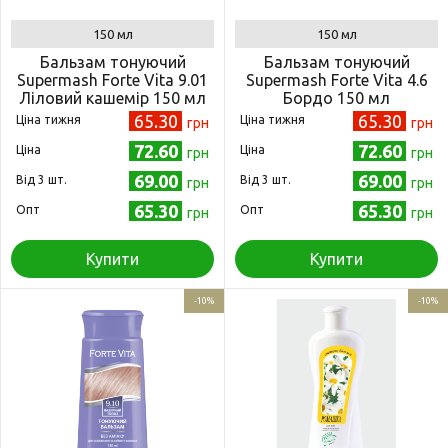
150 мл
150 мл
Бальзам тонуючий
Бальзам тонуючий
Supermash Forte Vita 9.01
Supermash Forte Vita 4.6
Ліловий кашемір 150 мл
Бордо 150 мл
(4823001605168)
(4823001605106)
65.30
65.30
Ціна тижня
Ціна тижня
грн
грн
72.60
72.60
Ціна
Ціна
грн
грн
69.00
69.00
Від 3 шт.
Від 3 шт.
грн
грн
65.30
65.30
Опт
Опт
грн
грн
Купити
Купити
-10%
-10%