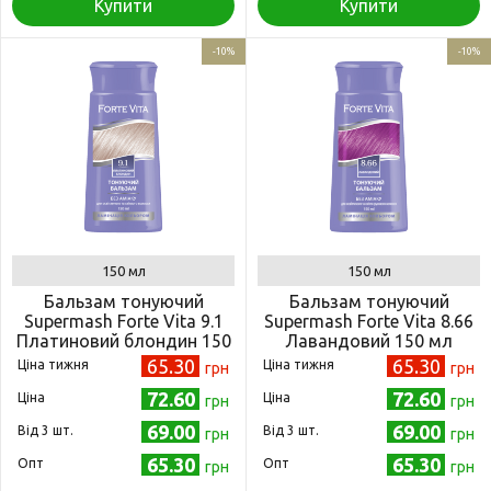
Купити
Купити
-10%
-10%
150 мл
150 мл
Бальзам тонуючий
Бальзам тонуючий
Supermash Forte Vita 9.1
Supermash Forte Vita 8.66
Платиновий блондин 150
Лавандовий 150 мл
мл (4823001605199)
(4823001605076)
65.30
65.30
Ціна тижня
Ціна тижня
грн
грн
72.60
72.60
Ціна
Ціна
грн
грн
69.00
69.00
Від 3 шт.
Від 3 шт.
грн
грн
65.30
65.30
Опт
Опт
грн
грн