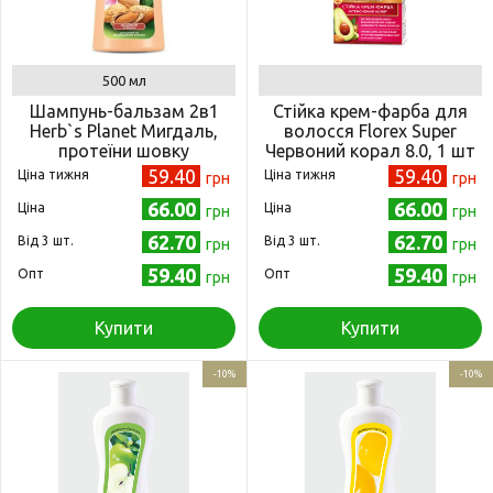
500 мл
Шампунь-бальзам 2в1
Стійка крем-фарба для
Herb`s Planet Мигдаль,
волосся Florex Super
протеїни шовку
Червоний корал 8.0, 1 шт
зволоження та блиск для
(4823001602426)
59.40
59.40
Ціна тижня
Ціна тижня
грн
грн
сухого волосся 500мл
66.00
66.00
Ціна
(4820107500892)
Ціна
грн
грн
62.70
62.70
Від 3 шт.
Від 3 шт.
грн
грн
59.40
59.40
Опт
Опт
грн
грн
Купити
Купити
-10%
-10%