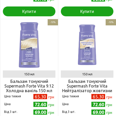
Купити
Купити
-10%
-10%
150 мл
150 мл
Бальзам тонуючий
Бальзам тонуючий
Supermash Forte Vita 9.12
Supermash Forte Vita
Холодна ваніль 150 мл
Нейтралізатор жовтизни
(4823001605182)
150 мл (4823001605212)
65.30
65.30
Ціна тижня
Ціна тижня
грн
грн
72.60
72.60
Ціна
Ціна
грн
грн
69.00
69.00
Від 3 шт.
Від 3 шт.
грн
грн