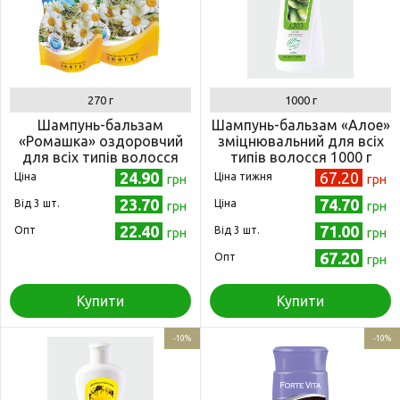
270 г
1000 г
Шампунь-бальзам
Шампунь-бальзам «Алое»
«Ромашка» оздоровчий
зміцнювальний для всіх
для всіх типів волосся
типів волосся 1000 г
(дой-пак) 270 г
(4820215052078)
24.90
67.20
Ціна
Ціна тижня
грн
грн
(4820058763322)
23.70
74.70
Від 3 шт.
Ціна
грн
грн
22.40
71.00
Опт
Від 3 шт.
грн
грн
67.20
Опт
грн
Купити
Купити
-10%
-10%