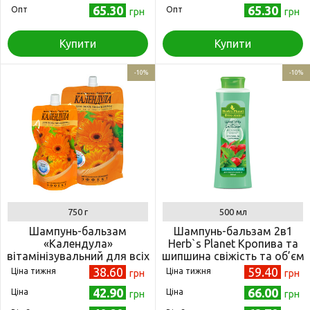
65.30
65.30
Опт
Опт
грн
грн
Купити
Купити
-10%
-10%
750 г
500 мл
Шампунь-бальзам
Шампунь-бальзам 2в1
«Календула»
Herb`s Planet Кропива та
вітамінізувальний для всіх
шипшина свіжість та об’єм
типів волосся (дой-пак)
для жирного волосся
38.60
59.40
Ціна тижня
Ціна тижня
грн
грн
750 г (4820058763513)
500мл (4820107500632)
42.90
66.00
Ціна
Ціна
грн
грн