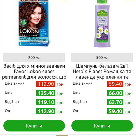
200 мл
500 мл
Засіб для хімічної завивки
Шампунь-бальзам 2в1
Favor Lokon super
Herb`s Planet Ромашка та
permanent для волосся, що
лаванда укріплення та
важко піддається завивці,
догляд для ослабленого
112.90
59.40
Ціна тижня
Ціна тижня
грн
грн
200 мл (4823001600316)
волосся 500мл
125.40
66.00
Ціна
Ціна
(4820107500649)
грн
грн
119.10
62.70
Від 3 шт.
Від 3 шт.
грн
грн
112.90
59.40
Опт
Опт
грн
грн
Купити
Купити