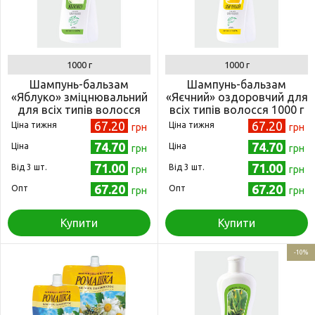
1000 г
1000 г
Шампунь-бальзам
Шампунь-бальзам
«Яблуко» зміцнювальний
«Яєчний» оздоровчий для
для всіх типів волосся
всіх типів волосся 1000 г
1000 г (4820215052153)
(4820215052160)
67.20
67.20
Ціна тижня
Ціна тижня
грн
грн
74.70
74.70
Ціна
Ціна
грн
грн
71.00
71.00
Від 3 шт.
Від 3 шт.
грн
грн
67.20
67.20
Опт
Опт
грн
грн
Купити
Купити
-10%