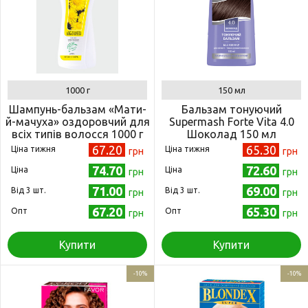
1000 г
150 мл
Шампунь-бальзам «Мати-
Бальзам тонуючий
й-мачуха» оздоровчий для
Supermash Forte Vita 4.0
всіх типів волосся 1000 г
Шоколад 150 мл
(4820215052122)
(4823001605151)
67.20
65.30
Ціна тижня
Ціна тижня
грн
грн
74.70
72.60
Ціна
Ціна
грн
грн
71.00
69.00
Від 3 шт.
Від 3 шт.
грн
грн
67.20
65.30
Опт
Опт
грн
грн
Купити
Купити
-10%
-10%