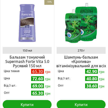
-10%
150 мл
270 г
Бальзам тонуючий
Шампунь-бальзам
Supermash Forte Vita 5.0
«Кропива»
Русявий 150 мл
вітамінізувальний для всіх
(4823001605120)
типів волосся (дой-пак)
65.30
42.90
Ціна тижня
Ціна
грн
грн
750 г (4820215052689)
72.60
40.80
Ціна
Від 3 шт.
грн
грн
69.00
38.60
Від 3 шт.
Опт
грн
грн
65.30
Опт
грн
Купити
Купити