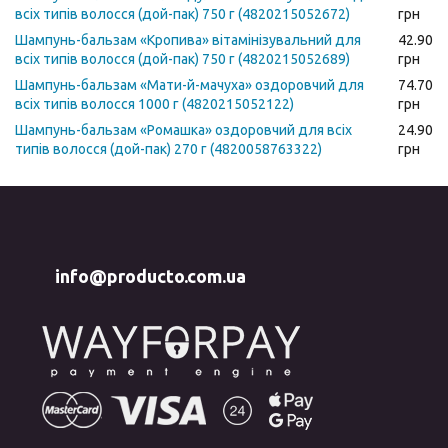
всіх типів волосся (дой-пак) 750 г (4820215052672)
грн
Шампунь-бальзам «Кропива» вітамінізувальний для
42.90
всіх типів волосся (дой-пак) 750 г (4820215052689)
грн
Шампунь-бальзам «Мати-й-мачуха» оздоровчий для
74.70
всіх типів волосся 1000 г (4820215052122)
грн
Шампунь-бальзам «Ромашка» оздоровчий для всіх
24.90
типів волосся (дой-пак) 270 г (4820058763322)
грн
info@producto.com.ua