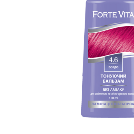
вироби
Лікери
Крупи
Вермут
Соуси
Текіла
Консервація
Слабоалкогольні
Східна кухня
напої
Снеки та зак
Харчові
інгредієнти
Рослинна олі
Борошно та
висівки
Подарункові
набори