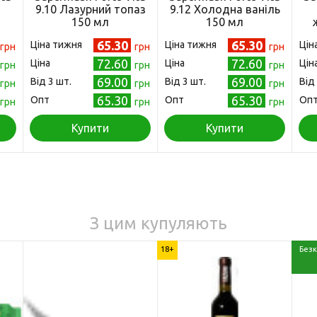
9.10 Лазурний топаз
9.12 Холодна ваніль
150 мл
150 мл
)
(4823001605175)
(4823001605182)
65.30
65.30
Ціна тижня
Ціна тижня
Цін
грн
грн
грн
72.60
72.60
Ціна
Ціна
Цін
грн
грн
грн
69.00
69.00
Від 3 шт.
Від 3 шт.
Від
грн
грн
грн
65.30
65.30
Опт
Опт
Оп
грн
грн
грн
Купити
Купити
З цим купуляють
18+
Безк