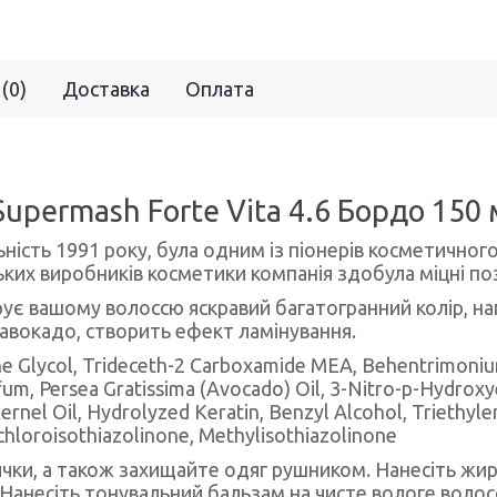
 (0)
Доставка
Оплата
upermash Forte Vita 4.6 Бордо 150
ність 1991 року, була одним із піонерів косметичного
ких виробників косметики компанія здобула міцні пози
рує вашому волоссю яскравий багатогранний колір, н
 авокадо, створить ефект ламінування.
ene Glycol, Trideceth-2 Carboxamide MEA, Behentrimoni
fum, Persea Gratissima (Avocado) Oil, 3-Nitro-p-Hydroxy
rnel Oil, Hydrolyzed Keratin, Benzyl Alcohol, Triethylen
hloroisothiazolinone, Methylisothiazolinone
ички, а також захищайте одяг рушником. Нанесіть жирн
Нанесіть тонувальний бальзам на чисте вологе волосс