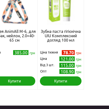
.
я AnimAll M-6, для
Зубна паста гігієнічна
ак, нейлон, 2.0×40-
UIU Комплексний
65 см
догляд 100 мл
385.00
78.70
а
Ціна тижня
грн
грн
121.00
Ціна
грн
115.00
Від 3 шт.
грн
108.90
Опт
грн
Купити
Купити