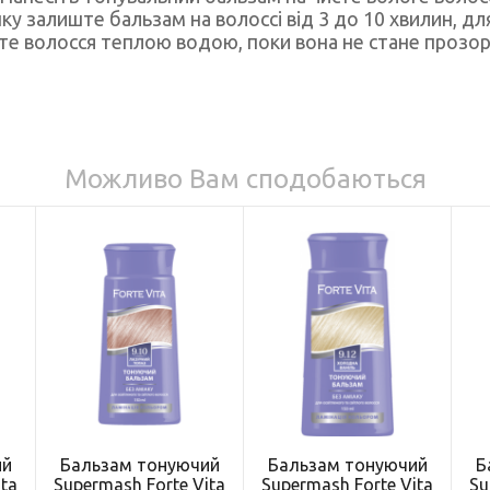
ку залиште бальзам на волоссі від 3 до 10 хвилин, дл
те волосся теплою водою, поки вона не стане прозо
Можливо Вам сподобаються
ий
Бальзам тонуючий
Бальзам тонуючий
Б
ita
Supermash Forte Vita
Supermash Forte Vita
Su