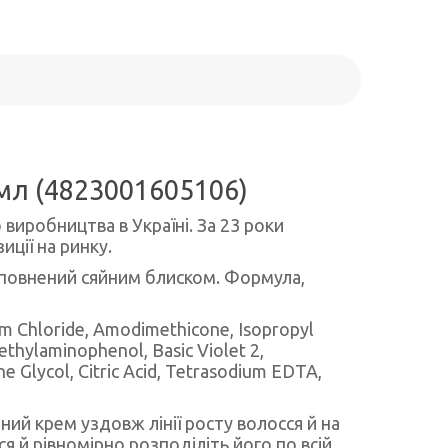
 мл (4823001605106)
 виробництва в Україні. За 23 роки
ції на ринку.
аповнений сяйним блиском. Формула,
um Chloride, Amodimethicone, Isopropyl
ethylaminophenol, Basic Violet 2,
e Glycol, Citric Acid, Tetrasodium EDTA,
ий крем уздовж лінії росту волосся й на
я й рівномірно розподіліть його по всій