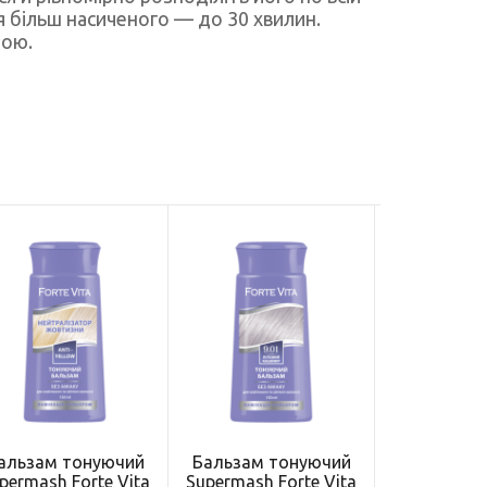
я більш насиченого — до 30 хвилин.
рою.
альзам тонуючий
Бальзам тонуючий
Бальзам 
permash Forte Vita
Supermash Forte Vita
Supermash F