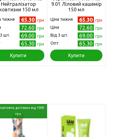
Нейтралізатор
9.01 Ліловий кашемір
8.66 Лаван
жовтизни 150 мл
150 мл
мл (482300
(4823001605212)
(4823001605168)
65.30
65.30
а тижня
Ціна тижня
Ціна тижня
грн
грн
72.60
72.60
а
Ціна
Ціна
грн
грн
69.00
69.00
 3 шт.
Від 3 шт.
Від 3 шт.
грн
грн
65.30
65.30
т
Опт
Опт
грн
грн
Купити
Купити
Куп
оштовна доставка від 1000
грн