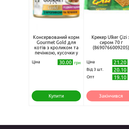
Консервований корм
Крекер Ulker Çizi 
Gourmet Gold для
сиром 70 г
котів з кроликом та
(8690766009205
печінкою, кусочки у
підливці 85 г
30.00
21.20
Ціна
Ціна
(7613031381081)
грн
20.10
Від 3 шт.
19.10
Опт
Купити
Закінчився