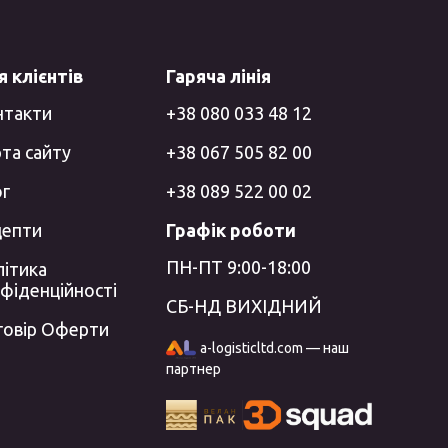
 клієнтів
Гаряча лінія
нтакти
+38 080 033 48 12
та сайту
+38 067 505 82 00
ог
+38 089 522 00 02
цепти
Графік роботи
ПН-ПТ 9:00-18:00
ітика
фіденційності
СБ-НД ВИХІДНИЙ
говір Оферти
a-logisticltd.com — наш
партнер