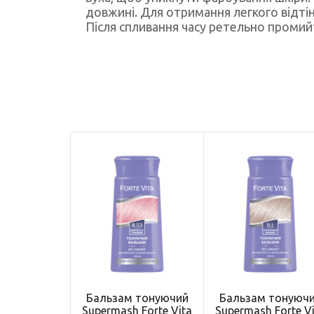
довжині. Для отримання легкого відтін
Після спливання часу ретельно промий
Бальзам тонуючий
Бальзам тонуюч
Supermash Forte Vita
Supermash Forte V