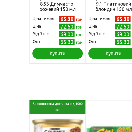
8.53 Димчасто-
9.1 Платиновий
рожевий 150 мл
блондин 150 мл
(4823001605205)
(4823001605199
65.30
65.30
Ціна тижня
Ціна тижня
грн
72.60
72.60
Ціна
Ціна
грн
69.00
69.00
Від 3 шт.
Від 3 шт.
грн
65.30
65.30
Опт
Опт
грн
Купити
Купити
Безкоштовна доставка від 1000
грн