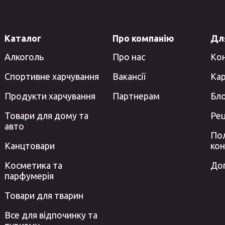
Каталог
Про компанію
Для
Алкоголь
Про нас
Ко
Спортивне харчування
Вакансії
Кар
Продукти харчування
Партнерам
Бл
Товари для дому та
Ре
авто
Пол
Канцтовари
кон
Косметика та
До
парфумерія
Товари для тварин
Все для відпочинку та