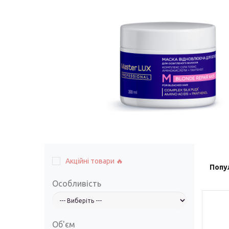
вироби
Лікери
Крупи
Вермут
Соуси
Текіла
Консервація
Слабоалкогольні
Східна кухня
напої
Снеки та зак
Харчові
інгредієнти
Рослинна олі
Борошно та
висівки
Акційні товари 🔥
Попу
Подарункові
набори
Особливість
Об'єм