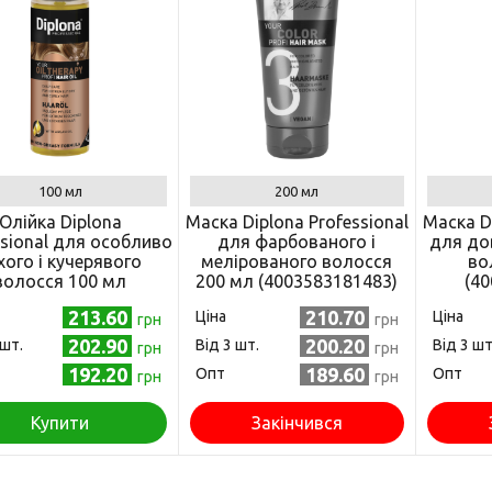
100 мл
200 мл
Олійка Diplona
Маска Diplona Professional
Маска Di
ssional для особливо
для фарбованого і
для дов
хого і кучерявого
мелірованого волосся
во
волосся 100 мл
200 мл (4003583181483)
(40
4003583179534)
213.60
210.70
Ціна
Ціна
грн
грн
202.90
200.20
 шт.
Від 3 шт.
Від 3 шт
грн
грн
192.20
189.60
Опт
Опт
грн
грн
Купити
Закінчився