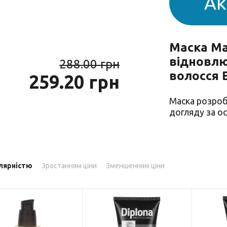
Ак
Парфумерія
риб
Тов
реп
Маска Ma
відновлю
288.00 грн
волосся B
259.20 грн
уски
Маска розроб
догляду за о
я
лярністю
Зростанням ціни
Зменшенням ціни