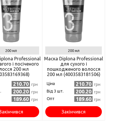
200 мл
200 мл
plona Professional
Маска Diplona Professional
гого і посіченого
для сухого і
лосся 200 мл
пошкодженого волосся
03583169368)
200 мл (4003583181506)
210.70
210.70
Ціна
грн
грн
200.20
200.20
.
Від 3 шт.
грн
грн
189.60
189.60
Опт
грн
грн
Закінчився
Закінчився