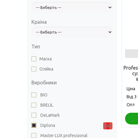
Країна
Тип
Маска
Profe
Олійка
су
Виробники
(
Ціна
BIO
Від 3
Опт
BRELIL
DeLaMark
Diplona
Master LUX professional