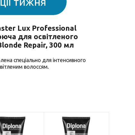
ції тижня
Подарункові
ок
набори дитячі
ари для
Солодощі дитячі
тилій
Товари для
ster Lux Professional
дитячої гігієни
юча для освітленого
Товари для
londe Repair, 300 мл
прогулянок та
подорожей
лена спеціально для інтенсивного
світленим волоссям.