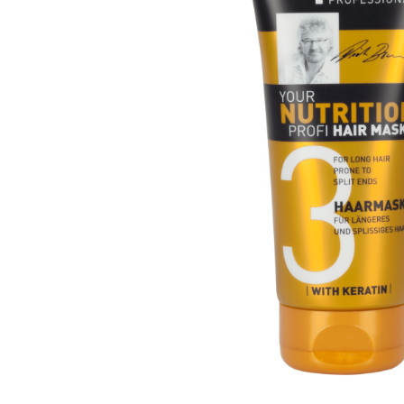
вироби
Лікери
Крупи
Вермут
Соуси
Текіла
Консервація
Слабоалкогольні
Східна кухня
напої
Снеки та зак
Харчові
інгредієнти
Рослинна олі
Борошно та
висівки
Подарункові
набори