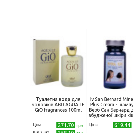
Туалетна вода для
Iv San Bernard Mine
чоловіків ABD AGUA LE
Plus Cream - шамп
GiO fragrances 100ml
Верб Сан Бернард 
збудженої шкіри кі
і собак 100 мл (IV
271.70
619.44
Ціна
Ціна
грн
0828)
258.10
Від 3 шт.