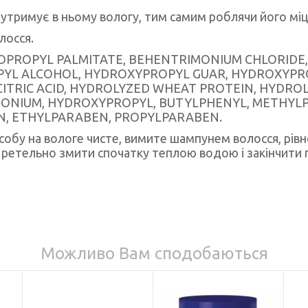
, утримує в ньому вологу, тим самим роблячи його мі
лосся.
SOPROPYL PALMITATE, BEHENTRIMONIUM CHLORIDE,
OPYL ALCOHOL, HYDROXYPROPYL GUAR, HYDROXYPR
 CITRIC ACID, HYDROLYZED WHEAT PROTEIN, HYDR
MONIUM, HYDROXYPROPYL, BUTYLPHENYL, METHYL
, ETHYLPARABEN, PROPYLPARABEN.
асобу на вологе чисте, вимите шампунем волосся, рі
м ретельно змити спочатку теплою водою і закінчит
Можливо Вам сподобаються