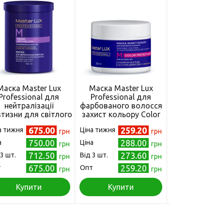
Маска Master Lux
Маска Master Lux
Маска Mas
Professional для
Professional для
Profess
нейтралізації
фарбованого волосся
зволожу
тизни для світлого
захист кольору Color
сухого в
та освітленого
Protect, 300 мл
Moisturizin
675.00
259.20
а тижня
Ціна тижня
Ціна тижня
лосся Anti-Yellow,
грн
грн
950 мл
750.00
288.00
а
Ціна
Ціна
грн
грн
712.50
273.60
 3 шт.
Від 3 шт.
Від 3 шт.
грн
грн
675.00
259.20
т
Опт
Опт
грн
грн
Купити
Купити
Куп