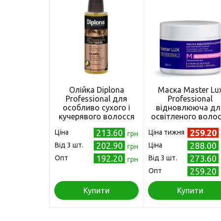
Олійка Diplona
Маска Master Lu
Professional для
Professional
особливо сухого і
відновлююча дл
кучерявого волосся
освітленого воло
100 мл
Blonde Repair, 300
213.60
259.20
Ціна
Ціна тижня
(4003583179534)
грн
202.90
288.00
Від 3 шт.
Ціна
грн
192.20
273.60
Опт
Від 3 шт.
грн
259.20
Опт
Купити
Купити