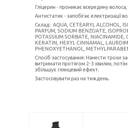
Гліцерин - проникає всередину волоса
Антистатик - запобігає електризації во
Склад: AQUA, CETEARYL ALCOHOL, I
PARFUM, SODIUM BENZOATE, ISOPR
POTASSIUM SORBATE, NIACINAMIDE,
KERATIN, HEXYL CINNAMAL, LAURDI
PHENOXYETHANOL, METHYLPARABEN
Спосіб застосування: Нанести трохи з
витримати протягом 2-3 хвилин, поті
збільшує глянцевий ефект.
Застосовувати раз на тиждень.