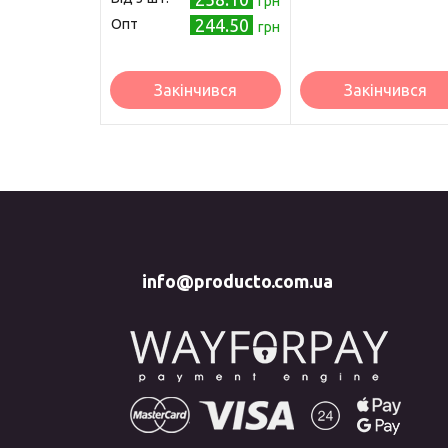
грн
244.50
Опт
грн
Закінчився
Закінчився
info@producto.com.ua