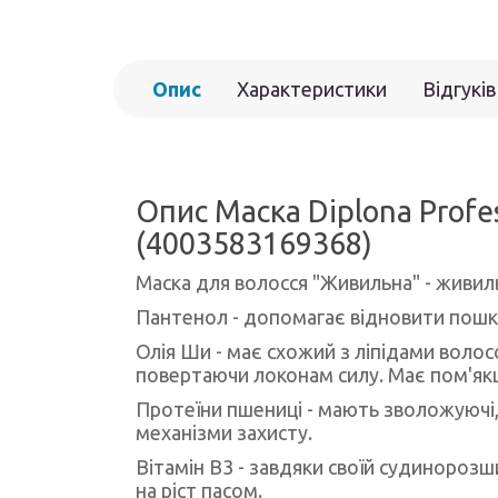
Опис
Характеристики
Відгуків
Опис Маска Diplona Profes
(4003583169368)
Маска для волосся "Живильна" - живил
Пантенол - допомагає відновити пошкод
Олія Ши - має схожий з ліпідами волос
повертаючи локонам силу. Має пом'якш
Протеїни пшениці - мають зволожуючі, 
механізми захисту.
Вітамін В3 - завдяки своїй судинороз
на ріст пасом.