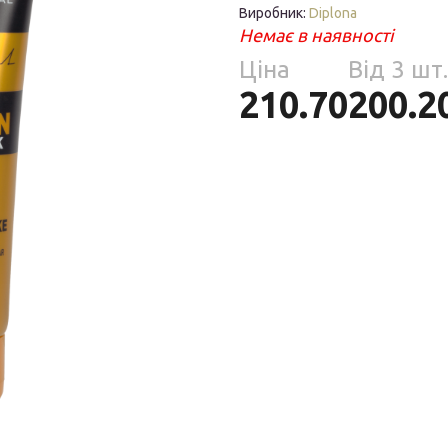
Парфумерія
Виробник:
Diplona
риб
Немає в наявності
Тов
Ціна
Від 3 шт.
реп
210.70
200.2
уски
я