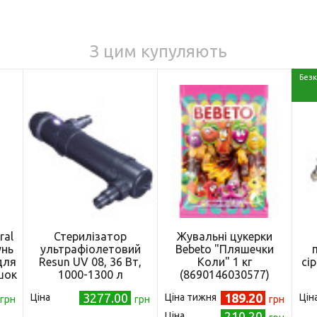
З цим купуляють
Безк
ral
Стерилізатор
Жувальні цукерки
унь
ультрафіолетовий
Bebeto "Пляшечки
для
Resun UV 08, 36 Вт,
Коли" 1 кг
сі
шок
1000-1300 л
(8690146030577)
-
3277.00
189.20
Ціна
Ціна тижня
Цін
грн
грн
грн
210.20
Ціна