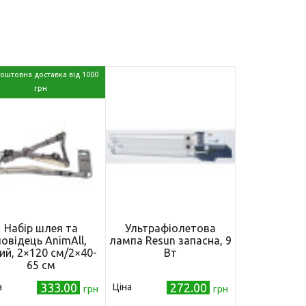
оштовна доставка від 1000
грн
Набір шлея та
Ультрафіолетова
повідець AnimAll,
лампа Resun запасна, 9
рий, 2×120 см/2×40-
Вт
65 см
333.00
272.00
а
Ціна
грн
грн