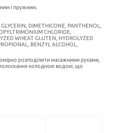
цним і пружним.
 GLYCERIN, DIMETHICONE, PANTHENOL,
OPYLTRIMONIUM CHLORIDE,
OLYZED WHEAT GLUTEN, HYDROLYZED
PROPIONAL, BENZYL ALCOHOL,
вномірно розподілити масажними рухами,
и полоскання холодною водою, що