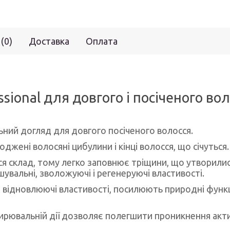
 (0)
Доставка
Оплата
sional для довгого і посіченого во
ьний догляд для довгого посіченого волосся.
жені волосяні цибулини і кінці волосся, що січуться.
ся склад, тому легко заповнює тріщини, що утворилися 
увальні, зволожуючі і регенеруючі властивості.
відновлюючі властивості, посилюють природні функції
ширювальній дії дозволяє полегшити проникнення акт