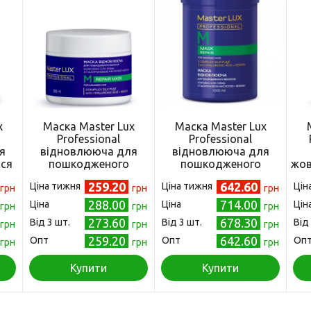
x
Маска Master Lux
Маска Master Lux
Professional
Professional
я
відновлююча для
відновлююча для
сся
пошкодженого
пошкодженого
жов
 мл
волосся Repair, 300 мл
волосся Repair, 1000
259.20
642.60
Ціна тижня
Ціна тижня
Цін
грн
грн
мл
грн
во
288.00
714.00
Ціна
Ціна
Цін
грн
грн
грн
273.60
678.30
Від 3 шт.
Від 3 шт.
Від
грн
грн
грн
259.20
642.60
Опт
Опт
Оп
грн
грн
грн
Купити
Купити