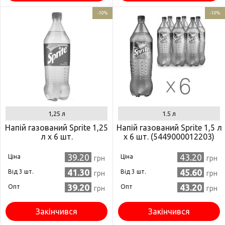
-10%
-10%
1,25 л
1.5 л
Напій газований Sprite 1,25
Напій газований Sprite 1,5 л
л x 6 шт.
x 6 шт. (5449000012203)
39.20
43.20
Ціна
Ціна
грн
грн
41.30
45.60
Від 3 шт.
Від 3 шт.
грн
грн
39.20
43.20
Опт
Опт
грн
грн
Закінчився
Закінчився