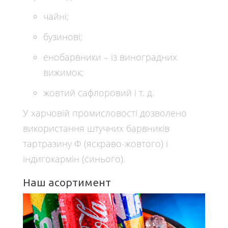
чайні;
бузинові;
енобарвники – із виноградних
вижимок;
жовтий сафлоровий і т. д.
У харчовій промисловості дозволено
використання штучних барвників
тартразину Ф (яскраво-жовтого) і
індигокармін (синього).
Наш асортимент