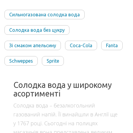
Сильногазована солодка вода
Солодка вода без цукру
Зі смаком апельсину
Coca-Cola
Fanta
Schweppes
Sprite
Солодка вода у широкому
асортименті
Солодка вода – безалкогольний
газований напій. Її винайшли в Англії ще
у 1767 році. Сьогодні на полицях
магазинів вона представлена великим