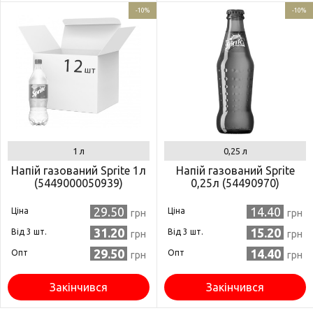
-10%
-10%
1 л
0,25 л
Напій газований Sprite 1л
Напій газований Sprite
(5449000050939)
0,25л (54490970)
29.50
14.40
Ціна
Ціна
грн
грн
31.20
15.20
Від 3 шт.
Від 3 шт.
грн
грн
29.50
14.40
Опт
Опт
грн
грн
Закінчився
Закінчився