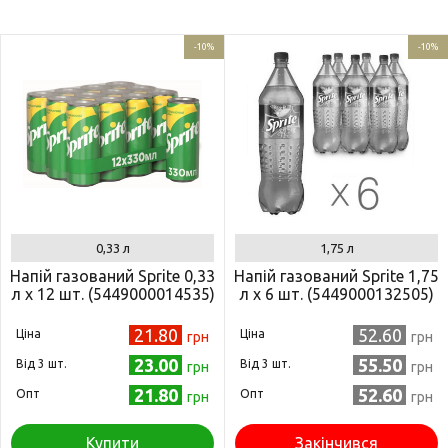
-10%
-10%
0,33 л
1,75 л
Напій газований Sprite 0,33
Напій газований Sprite 1,75
л x 12 шт. (5449000014535)
л x 6 шт. (5449000132505)
21.80
52.60
Ціна
Ціна
грн
грн
23.00
55.50
Від 3 шт.
Від 3 шт.
грн
грн
21.80
52.60
Опт
Опт
грн
грн
Купити
Закінчився