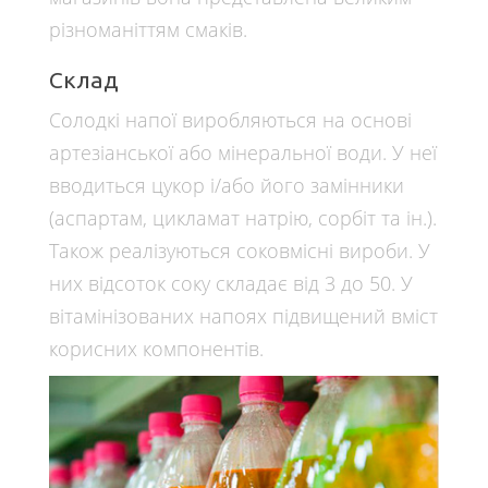
різноманіттям смаків.
Склад
Солодкі напої виробляються на основі
артезіанської або мінеральної води. У неї
вводиться цукор і/або його замінники
(аспартам, цикламат натрію, сорбіт та ін.).
Також реалізуються соковмісні вироби. У
них відсоток соку складає від 3 до 50. У
вітамінізованих напоях підвищений вміст
корисних компонентів.