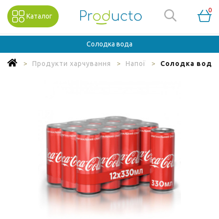
0
Каталог
Солодка вода
Продукти харчування
Напої
Солодка вода