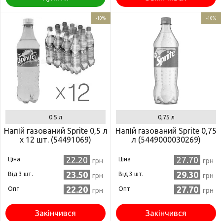
-10%
-10%
0.5 л
0,75 л
Напій газований Sprite 0,5 л
Напій газований Sprite 0,75
x 12 шт. (54491069)
л (5449000030269)
22.20
27.70
Ціна
Ціна
грн
грн
23.50
29.30
Від 3 шт.
Від 3 шт.
грн
грн
22.20
27.70
Опт
Опт
грн
грн
Закінчився
Закінчився