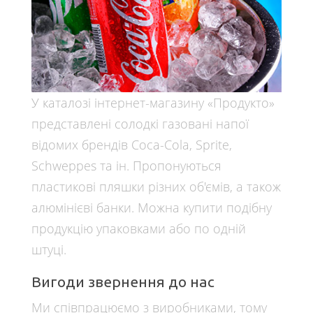
У каталозі інтернет-магазину «Продукто»
представлені солодкі газовані напої
відомих брендів Coca-Cola, Sprite,
Schweppes та ін. Пропонуються
пластикові пляшки різних об'ємів, а також
алюмінієві банки. Можна купити подібну
продукцію упаковками або по одній
штуці.
Вигоди звернення до нас
Ми співпрацюємо з виробниками, тому