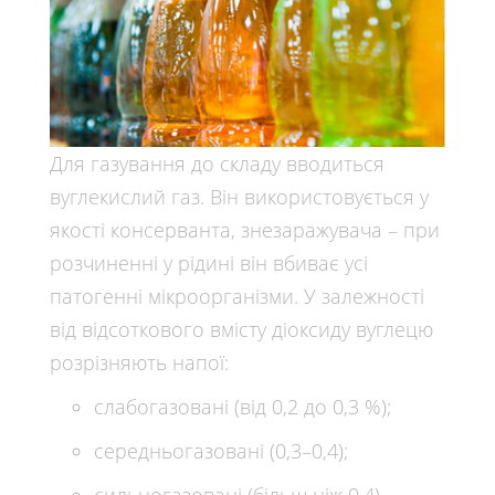
Для газування до складу вводиться
вуглекислий газ. Він використовується у
якості консерванта, знезаражувача – при
розчиненні у рідині він вбиває усі
патогенні мікроорганізми. У залежності
від відсоткового вмісту діоксиду вуглецю
розрізняють напої:
слабогазовані (від 0,2 до 0,3 %);
середньогазовані (0,3–0,4);