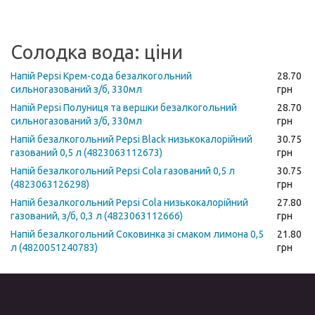
Солодка вода: ціни
Напій Pepsi Крем-сода безалкогольний
28.70
сильногазований з/б, 330мл
грн
Напій Pepsi Полуниця та вершки безалкогольний
28.70
сильногазований з/б, 330мл
грн
Напій безалкогольний Pepsi Black низькокалорійний
30.75
газований 0,5 л (4823063112673)
грн
Напій безалкогольний Pepsi Cola газований 0,5 л
30.75
(4823063126298)
грн
Напій безалкогольний Pepsi Cola низькокалорійний
27.80
газований, з/б, 0,3 л (4823063112666)
грн
Напій безалкогольний Соковинка зі смаком лимона 0,5
21.80
л (4820051240783)
грн