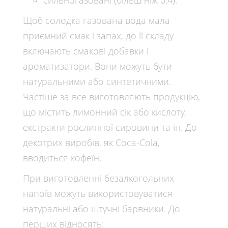
сильногазовані (більш ніж 0,4).
Щоб солодка газована вода мала
приємний смак і запах, до її складу
включають смакові добавки і
ароматизатори. Вони можуть бути
натуральними або синтетичними.
Частіше за все виготовляють продукцію,
що містить лимонний сік або кислоту,
екстракти рослинної сировини та ін. До
декотрих виробів, як Coca-Cola,
вводиться кофеїн.
При виготовленні безалкогольних
напоїв можуть використовуватися
натуральні або штучні барвники. До
перших відносять: