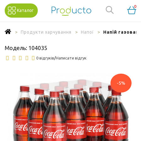
0
Каталог
Продукти харчування
Напої
Напій газовани
Модель:
104035
0 відгуків
/
Написати відгук
-5%