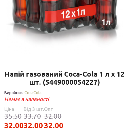
Напій газований Coca-Сola 1 л x 12
шт. (5449000054227)
Виробник:
CocaCola
Немає в наявності
Ціна
Від 3 шт.
Опт
35.50
33.70
32.00
32.00
32.00
32.00