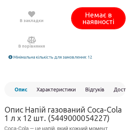
Немає в
наявності
В закладки
В порівняння
Мінімальна кількість для замовлення: 12
Опис
Характеристики
Відгуків
Доста
(0)
Опис Напій газований Coca-Сola
1 л x 12 шт. (5449000054227)
Coca‑Cola — це напій, який кожний момент