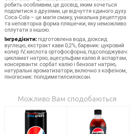
робить особливим, це досвід, яким хочеться
поділитися з друзями, це відчуття єдиного духу.
Coca‑Cola – це магія смаку, унікальна рецептура
та неповторна форма пляшечки, яку неможливо
сплутати з іншою.
Інгредієнти:
підготовлена вода, діоксид
вуглецю, екстракт кави 0,2%, барвник: цукровий
колер IV, кислота ортофосфорна, підсолоджувач:
цикламат натрію, ацесульфам калію й аспартам,
консерванти: сорбат калію і бензоат натрію,
натуральні ароматизатори, включно з кофеїном,
піногасник: полідиметилсилоксан.
Можливо Вам сподобаються