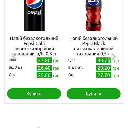
Напій безалкогольний
Напій безалкогольний
Pepsi Cola
Pepsi Black
низькокалорійний
низькокалорійний
газований, з/б, 0,3 л
газований 0,5 л
(4823063112666)
(4823063112673)
27.80
30.75
Ціна
Ціна
грн
грн
26.40
29.20
Від 3 шт.
Від 3 шт.
грн
грн
25.00
27.70
Опт
Опт
грн
грн
Купити
Купити