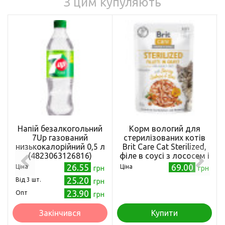
З цим купуляють
Напій безалкогольний
Корм вологий для
7Up газований
стерилізованих котів
низькокалорійний 0,5 л
Brit Care Cat Sterilized,
(4823063126816)
філе в соусі з лососем і
тунцем, 85 г
26.55
69.00
Ціна
Ціна
грн
грн
25.20
Від 3 шт.
грн
23.90
Опт
грн
Закінчився
Купити