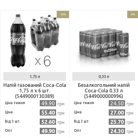
-10%
-9%
1,75 л
0,33 л
Напій газований Coca-Сola
Безалкогольний напій
1,75 л x 6 шт.
Coca-Cola 0.33 л
(5449000130389)
(5449000000996)
49.90
24.50
Ціна тижня
Ціна тижня
грн
грн
55.40
27.00
Ціна
Ціна
грн
грн
52.60
25.70
Від 3 шт.
Від 3 шт.
грн
грн
49.90
24.30
Опт
Опт
грн
грн