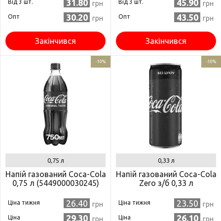
31.80
45.90
Від 3 шт.
Від 3 шт.
грн
грн
30.20
43.50
Опт
Опт
грн
грн
Закінчився
Закінчився
-10%
-10%
0,75 л
0,33 л
Напій газований Coca-Сola
Напій газований Coca-Cola
0,75 л (5449000030245)
Zero з/б 0,33 л
26.40
23.50
Ціна тижня
Ціна тижня
грн
грн
29.30
26.10
Ціна
Ціна
грн
грн