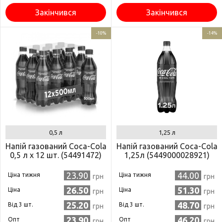
Закінчився
Закінчився
-10%
-14%
0,5 л
1,25 л
Напій газований Coca-Сola
Напій газований Coca-Cola
0,5 л x 12 шт. (54491472)
1,25л (5449000028921)
23.90
44.00
Ціна тижня
Ціна тижня
грн
грн
26.50
51.30
Ціна
Ціна
грн
грн
25.20
48.70
Від 3 шт.
Від 3 шт.
грн
грн
23.90
46.20
Опт
Опт
грн
грн