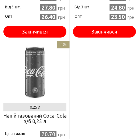
27.80
24.80
Від 3 шт.
Від 3 шт.
грн
грн
26.40
23.50
Опт
Опт
грн
грн
Закінчився
Закінчився
-10%
0,25 л
Напій газований Coca-Сola
з/б 0,25 л
20.70
Ціна тижня
грн