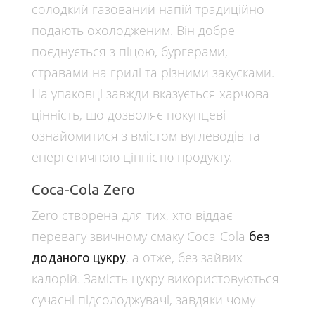
солодкий газований напій традиційно
подають охолодженим. Він добре
поєднується з піцою, бургерами,
стравами на грилі та різними закусками.
На упаковці завжди вказується харчова
цінність, що дозволяє покупцеві
ознайомитися з вмістом вуглеводів та
енергетичною цінністю продукту.
Coca-Cola Zero
Zero створена для тих, хто віддає
перевагу звичному смаку Coca-Cola
без
, а отже, без зайвих
доданого цукру
калорій. Замість цукру використовуються
сучасні підсолоджувачі, завдяки чому