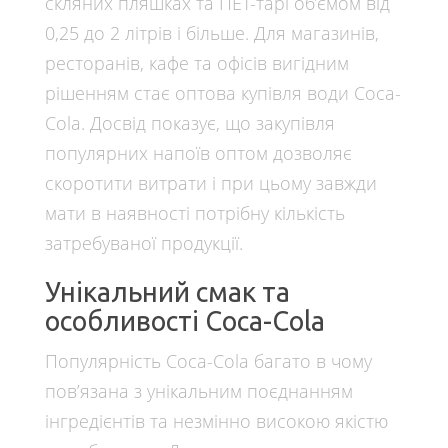
скляних пляшках та ПЕТ-тарі об’ємом від
0,25 до 2 літрів і більше. Для магазинів,
ресторанів, кафе та офісів вигідним
рішенням стає оптова купівля води Coca-
Cola. Досвід показує, що закупівля
популярних напоїв оптом дозволяє
скоротити витрати і при цьому завжди
мати в наявності потрібну кількість
затребуваної продукції.
Унікальний смак та
особливості Coca-Cola
Популярність Coca-Cola багато в чому
пов’язана з унікальним поєднанням
інгредієнтів та незмінно високою якістю