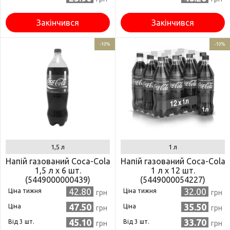
Закінчився
Закінчився
-10%
-10%
1,5 л
1 л
Напій газований Coca-Сola
Напій газований Coca-Сola
1,5 л x 6 шт.
1 л x 12 шт.
(5449000000439)
(5449000054227)
42.80
32.00
Ціна тижня
Ціна тижня
грн
грн
47.50
35.50
Ціна
Ціна
грн
грн
45.10
33.70
Від 3 шт.
Від 3 шт.
грн
грн