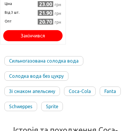
23.00
Ціна
грн
21.90
Від 3 шт.
грн
20.70
Опт
грн
Закінчився
Сильногазована солодка вода
Солодка вода без цукру
Зі смаком апельсину
Coca-Cola
Fanta
Schweppes
Sprite
Історія та походження Coca-