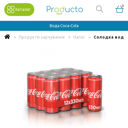
0
Каталог
Вода Coca-Cola
Продукти харчування
Напої
Солодка вода