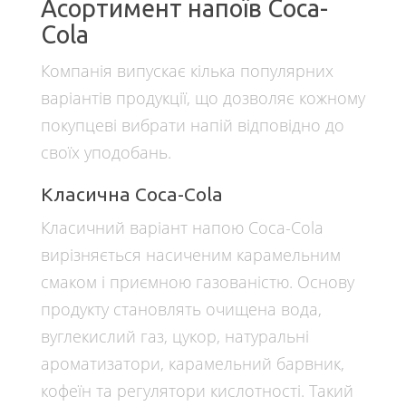
Асортимент напоїв Coca-
Cola
Компанія випускає кілька популярних
варіантів продукції, що дозволяє кожному
покупцеві вибрати напій відповідно до
своїх уподобань.
Класична Coca-Cola
Класичний варіант напою Coca-Cola
вирізняється насиченим карамельним
смаком і приємною газованістю. Основу
продукту становлять очищена вода,
вуглекислий газ, цукор, натуральні
ароматизатори, карамельний барвник,
кофеїн та регулятори кислотності. Такий