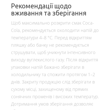
Рекомендації щодо
вживання та зберігання
Щоб максимально розкрити смак Coca-
Cola, рекомендується охолодити напій до
температури 4–8 °C. Перед відкриттям
пляшку або банку не рекомендується
струшувати, щоб уникнути інтенсивного
виходу вуглекислого газу. Після відкриття
упаковки напій бажано зберігати в
холодильнику та спожити протягом 1–2
днів. Закриту продукцію слід зберігати в
сухому місці, захищеному від прямих
сонячних променів і високих температур.
Дотримання умов зберігання дозволяє