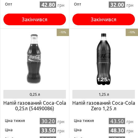
42.80
32.00
Опт
Опт
грн
грн
Закінчився
Закінчився
-10%
-10%
0,25 л
1,25 л
Напій газований Coca-Сola
Напій газований Coca-Cola
0,25л (54490086)
Zero 1,25 л
30.20
43.50
Ціна тижня
Ціна тижня
грн
грн
33.50
48.30
Ціна
Ціна
грн
грн