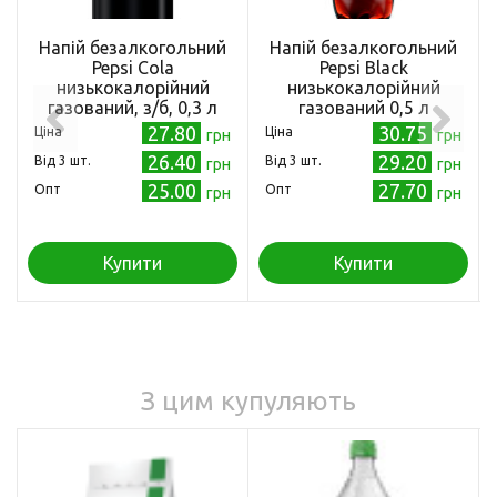
Напій безалкогольний
Напій безалкогольний
Pepsi Cola
Pepsi Black
низькокалорійний
низькокалорійний
газований, з/б, 0,3 л
газований 0,5 л
(4823063112666)
(4823063112673)
27.80
30.75
Ціна
Ціна
грн
грн
26.40
29.20
Від 3 шт.
Від 3 шт.
грн
грн
25.00
27.70
Опт
Опт
грн
грн
Купити
Купити
З цим купуляють