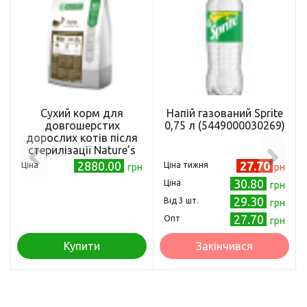
Сухий корм для
Напій газований Sprite
довгошерстих
0,75 л (5449000030269)
дорослих котів після
стерилізації Nature's
Protection Sterilised Long
2880.00
27.70
Ціна
Ціна тижня
грн
грн
Hair 7kg
30.80
Ціна
грн
29.30
Від 3 шт.
грн
27.70
Опт
грн
Купити
Закінчився