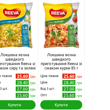
Локшина яєчна
Локшина яєчна
Локшина
швидкого
швидкого
швид
готування Reeva зі
приготування Reeva зі
приготуван
ком сиру та зелені
смаком курки 85 г
по-домаш
 г (4820179257106)
(4820179257076)
грибами (ча
25.60
25.60
а тижня
Ціна тижня
Ціна тижня
грн
грн
(4820179
28.40
28.40
а
Ціна
Ціна
грн
грн
27.00
27.00
 3 шт.
Від 3 шт.
Від 3 шт.
грн
грн
25.60
25.60
т
Опт
Опт
грн
грн
Купити
Купити
Куп