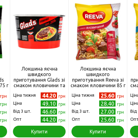
Локшина яєчна
Локшина яєчна
швидкого
швидкого
ds
приготування Glads зі
приготування Reeva зі
при
75 г
смаком яловичини та
смаком яловичини 85 г
сма
)
соусом "Томатний з
(4820179257083)
85
44.20
25.60
Ціна тижня
Ціна тижня
Цін
грн
базиліком" 85 г
грн
грн
(4820179258776)
49.10
28.40
Ціна
Ціна
Цін
грн
грн
грн
46.60
27.00
Від 3 шт.
Від 3 шт.
Від
грн
грн
грн
44.20
25.60
Опт
Опт
Оп
грн
грн
грн
Купити
Купити