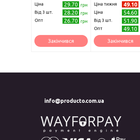
29.70
49.10
Ціна
Ціна тижня
грн
28.20
54.60
Від 3 шт.
Ціна
грн
26.70
51.90
Опт
Від 3 шт.
грн
49.10
Опт
Закінчився
Закінчився
info@producto.com.ua