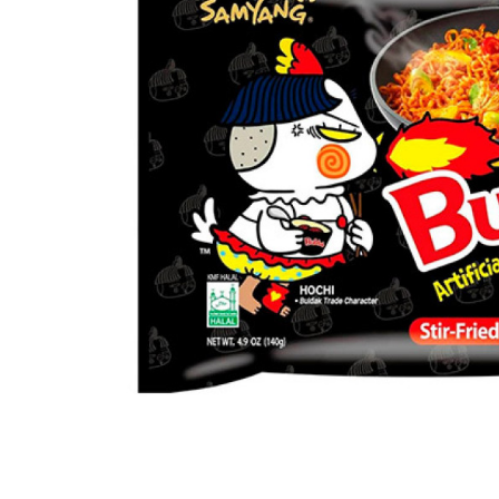
вироби
Лікери
Крупи
Вермут
Соуси
Текіла
Консервація
Слабоалкогольні
Східна кухня
напої
Снеки та зак
Харчові
інгредієнти
Рослинна олі
Борошно та
висівки
Подарункові
набори