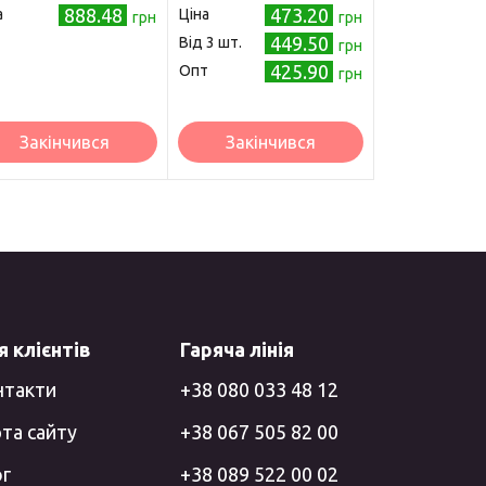
888.48
473.20
а
Ціна
грн
грн
449.50
Від 3 шт.
грн
425.90
Опт
грн
Закінчився
Закінчився
 клієнтів
Гаряча лінія
нтакти
+38 080 033 48 12
та сайту
+38 067 505 82 00
ог
+38 089 522 00 02