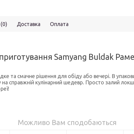
 (0)
Доставка
Оплата
риготування Samyang Buldak Рамен 
ке та смачне рішення для обіду або вечері. В упаковц
у на справжній кулінарний шедевр. Просто залий локши
реї!
Можливо Вам сподобаються