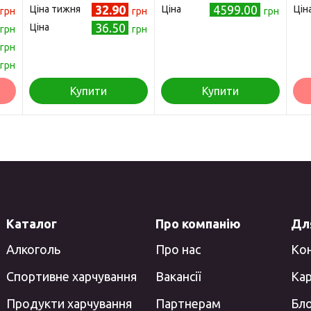
32.90
4599.00
Ціна тижня
Ціна
Цін
грн
грн
грн
36.50
Ціна
грн
грн
грн
грн
Купити
Купити
Каталог
Про компанію
Для
Алкоголь
Про нас
Ко
Спортивне харчування
Вакансії
Кар
Продукти харчування
Партнерам
Бл