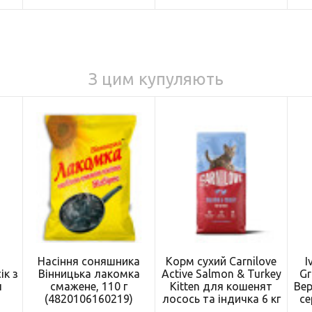
З цим купуляють
Насіння соняшника
Корм сухий Carnilove
I
ік з
Вінницька лакомка
Active Salmon & Turkey
Gr
л
смажене, 110 г
Kitten для кошенят
Вер
)
(4820106160219)
лосось та індичка 6 кг
се