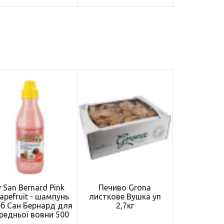
v San Bernard Pink
Печиво Grona
apefruit - шампунь
листкове Вушка уп
б Сан Бернард для
2,7кг
редньої вовни 500
мл (IV-1531)