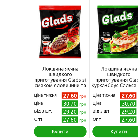
Локшина яєчна
Локшина яєчна
швидкого
швидкого
приготування Glads зі
приготування Gla
смаком яловичини та
Курка+Соус Сальса 
соусом "Томатний з
(4820179258745
27.60
27.60
Ціна тижня
Ціна тижня
базиліком" 75 г
грн
(4820179258721)
30.70
30.70
Ціна
Ціна
грн
29.20
29.20
Від 3 шт.
Від 3 шт.
грн
27.60
27.60
Опт
Опт
грн
Купити
Купити