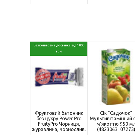
Безкоштовна доставка від 1000
грн
Фруктовий батончик
Сік "Садочок"
без цукру Power Pro
Мультивітамінний с
FruityPro Чорниця,
м'якоттю 950 м
журавлина, чорнослив,
(4823063107273
30 г (4820231510798)