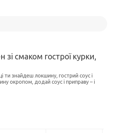
зі смаком гострої курки,
і ти знайдеш локшину, гострий соус і
ну окропом, додай соус і приправу – і