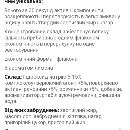
Чим унікально:
Всього за 30 секунд активні компоненти
розщеплюють і перетворюють в легко змивану
рідину навіть твердий застиглий жир і нагар
Концентрований склад забезпечує велику
кількість прибирань з одним флаконом і
економічність в перерахунку на одне
застосування
Економічний формат флакона
З ароматом лимона
Склад:
Гідроксид натрію 5-15%,
комплексоутворюючий агент <5%, поверхнево-
активні речовини <5%, розчинники <5%, добавки,
ароматизатор, стабілізуючі речовини, очищена
вода.
Від яких забруднень:
застиглий жир,
маслянисті забруднення, кіптява, нагар,
пригорілий цукор, пригорілий жир