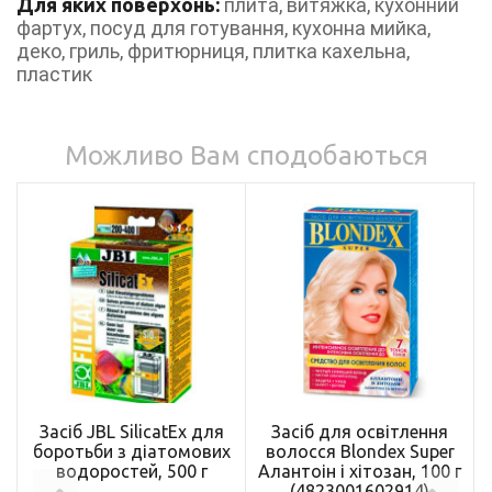
Для яких поверхонь:
плита, витяжка, кухонний
фартух, посуд для готування, кухонна мийка,
деко, гриль, фритюрниця, плитка кахельна,
пластик
Можливо Вам сподобаються
Засіб JBL SilicatEx для
Засіб для освітлення
боротьби з діатомових
волосся Blondex Super
водоростей, 500 г
Алантоін і хітозан, 100 г
(4823001602914)