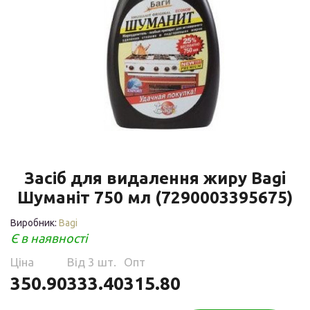
Засіб для видалення жиру Bagi
Шуманіт 750 мл (7290003395675)
Виробник:
Bagi
Є в наявності
Ціна
Від 3 шт.
Опт
350.90
333.40
315.80