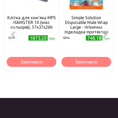
Клітка для хом'яка MPS
Simple Solution
HAMSTER 10 (мікс
Disposable Male Wrap
кольорів), 57x37x26h
Large - гігієнічна
підкладка-протектор
для кобелів велика, 12
1873.20
748.10
Ціна
Ціна
грн
грн
шт
Закінчився
Закінчився