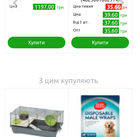
1197.00
35.60
Ціна
Ціна тижня
грн
грн
39.60
Ціна
грн
37.60
Від 3 шт.
грн
35.60
Опт
грн
Купити
Купити
З цим купуляють