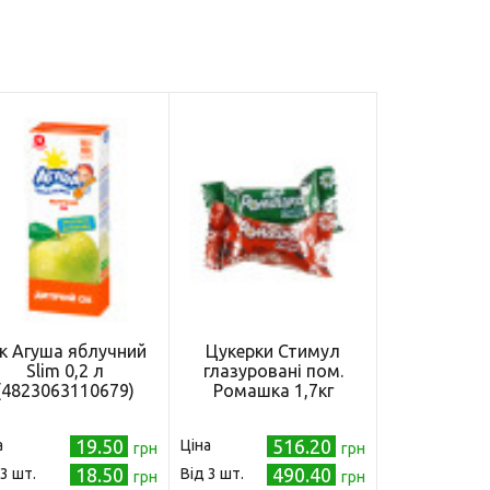
ік Агуша яблучний
Цукерки Стимул
Slim 0,2 л
глазуровані пом.
(4823063110679)
Ромашка 1,7кг
19.50
516.20
а
Ціна
грн
грн
18.50
490.40
 3 шт.
Від 3 шт.
грн
грн