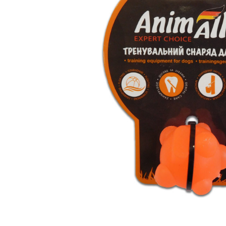
вироби
Лікери
Крупи
Вермут
Соуси
Текіла
Консервація
Слабоалкогольні
Східна кухня
напої
Снеки та зак
Харчові
інгредієнти
Рослинна олі
Борошно та
висівки
Подарункові
набори