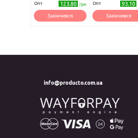
123.80
93.10
Опт
Опт
грн
Закінчився
Закінчився
info@producto.com.ua