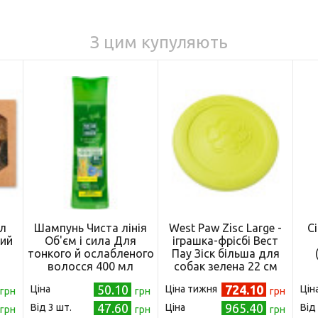
З цим купуляють
л
Шампунь Чиста лінія
West Paw Zisc Large -
С
ий
Об'єм і сила Для
іграшка-фрісбі Вест
тонкого й ослабленого
Пау Зіск більша для
волосся 400 мл
собак зелена 22 см
(8722700848028)
50.10
724.10
Ціна
Ціна тижня
Цін
грн
грн
грн
47.60
965.40
Від 3 шт.
Ціна
Від
грн
грн
грн