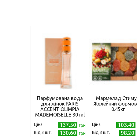
Парфумована вода
Мармелад Стиму
для жінок PARIS
Желейний формов
ACCENT OLIMPIA
0.45кг
MADEMOISELLE 30 ml
137.50
103.40
Ціна
Ціна
грн
130.60
98.20
Від 3 шт.
Від 3 шт.
грн