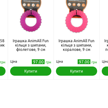
358
Іграшка AnimAll Fun
Іграшка AnimAll Fun
І
чик
кільце з шипами,
кільце з шипами,
фіолетове, 9 см
коралове, 9 см
п
97.00
97.00
Ціна
Ціна
Цін
грн
грн
грн
Купити
Купити