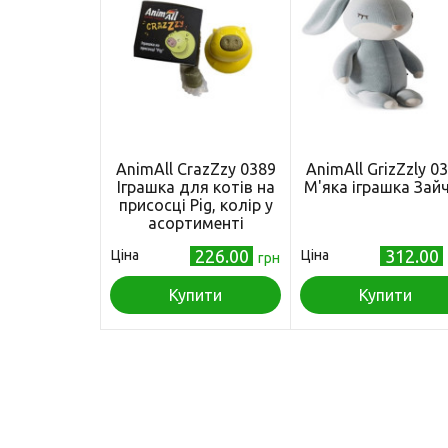
AnimAll CrazZzy 0389
AnimAll GrizZzly 0
Іграшка для котів на
М'яка іграшка Зай
присосці Pig, колір у
асортименті
226.00
312.00
Ціна
Ціна
грн
Купити
Купити