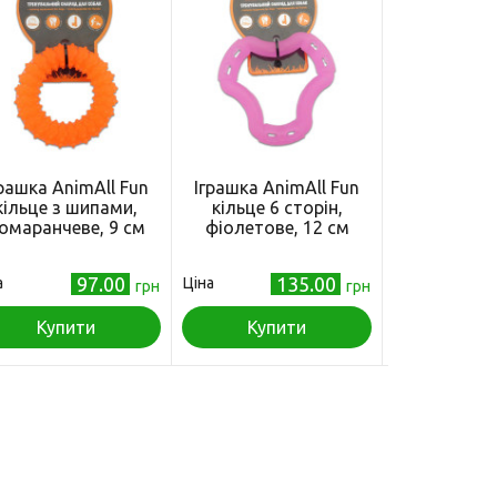
грашка AnimAll Fun
Іграшка AnimAll Fun
Іграшка An
кільце з шипами,
кільце 6 сторін,
куля з к
омаранчеве, 9 см
фіолетове, 12 см
помаранче
97.00
135.00
а
Ціна
Ціна
грн
грн
Купити
Купити
Куп