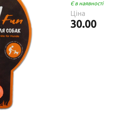
Парфумерія
Є в наявності
риб
Ціна
Тов
реп
30.00
уски
я