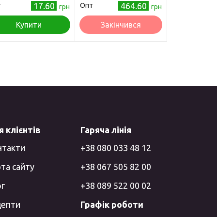
17.60
464.60
т
Опт
грн
грн
Купити
Закінчився
 клієнтів
Гаряча лінія
нтакти
+38 080 033 48 12
та сайту
+38 067 505 82 00
ог
+38 089 522 00 02
цепти
Графік роботи