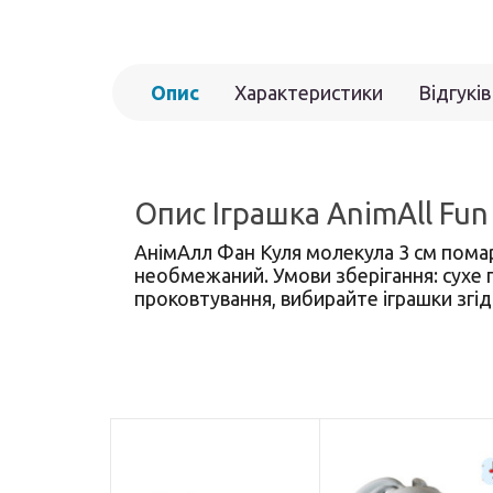
Опис
Характеристики
Відгуків
Опис Іграшка AnimAll Fun
АнімАлл Фан Куля молекула 3 см помар
необмежаний. Умови зберігання: сухе п
проковтування, вибирайте іграшки згі