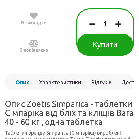
В закладки
Купити
В порівняння
Опис
Характеристики
Відгуків
Доста
(0)
Опис Zoetis Simparica - таблетки
Сімпаріка від бліх та кліщів Вага
40 - 60 кг , одна таблетка
Таблетки бренду Simparica (Сімпаріка) вироблені