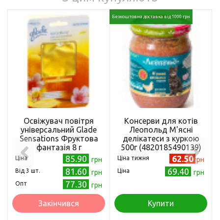
Безкоштовна доставка від 1000 грн
Освіжувач повітря
Консерви для котів
універсальний Glade
Леопольд М'ясні
Sensations Фруктова
делікатеси з куркою
фантазія 8 г
500г (4820185490139)
(5010182992012)
85.90
62.50
Ціна
Ціна тижня
грн
грн
81.60
69.40
Від 3 шт.
Ціна
грн
грн
77.30
Опт
грн
Закінчився
Купити