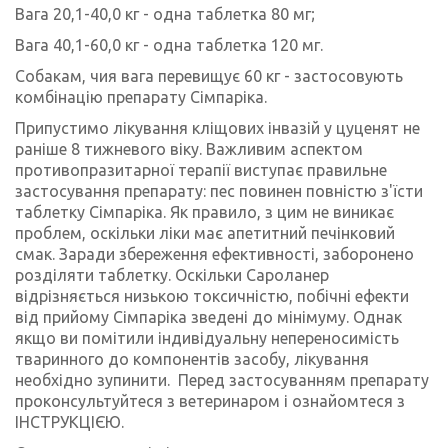
Вага 20,1-40,0 кг - одна таблетка 80 мг;
Вага 40,1-60,0 кг - одна таблетка 120 мг.
Собакам, чия вага перевищує 60 кг - застосовують
комбінацію препарату Сімпаріка.
Припустимо лікування кліщових інвазій у цуценят не
раніше 8 тижневого віку. Важливим аспектом
противопразитарної терапії виступає правильне
застосування препарату: пес повинен повністю з'їсти
таблетку Сімпаріка. Як правило, з цим не виникає
проблем, оскільки ліки має апетитний печінковий
смак. Заради збереження ефективності, заборонено
розділяти таблетку. Оскільки Сароланер
відрізняється низькою токсичністю, побічні ефекти
від прийому Сімпаріка зведені до мінімуму. Однак
якщо ви помітили індивідуальну непереносимість
тваринного до компонентів засобу, лікування
необхідно зупинити. Перед застосуванням препарату
проконсультуйтеся з ветеринаром і ознайомтеся з
ІНСТРУКЦІЄЮ.