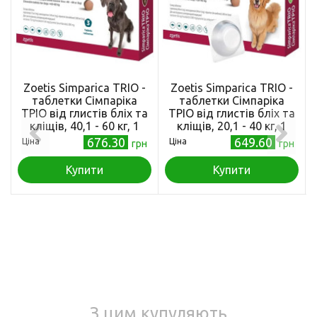
Zoetis Simparica TRIO -
Zoetis Simparica TRIO -
таблетки Сімпаріка
таблетки Сімпаріка
ТРІО від глистів бліх та
ТРІО від глистів бліх та
кліщів, 40,1 - 60 кг, 1
кліщів, 20,1 - 40 кг, 1
таблетка
таблетка
676.30
649.60
Ціна
Ціна
грн
грн
Купити
Купити
З цим купуляють