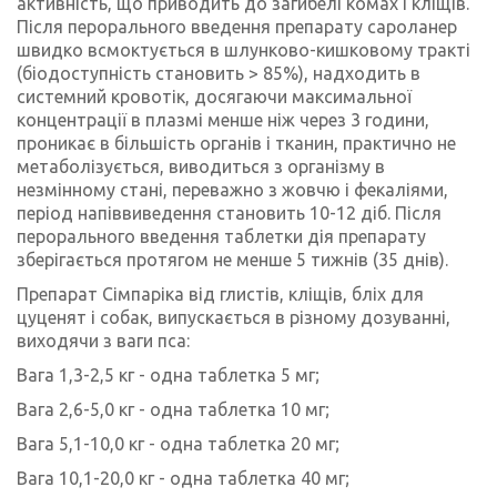
активність, що приводить до загибелі комах і кліщів.
Після перорального введення препарату сароланер
швидко всмоктується в шлунково-кишковому тракті
(біодоступність становить > 85%), надходить в
системний кровотік, досягаючи максимальної
концентрації в плазмі менше ніж через 3 години,
проникає в більшість органів і тканин, практично не
метаболізується, виводиться з організму в
незмінному стані, переважно з жовчю і фекаліями,
період напіввиведення становить 10-12 діб. Після
перорального введення таблетки дія препарату
зберігається протягом не менше 5 тижнів (35 днів).
Препарат Сімпаріка від глистів, кліщів, бліх для
цуценят і собак, випускається в різному дозуванні,
виходячи з ваги пса:
Вага 1,3-2,5 кг - одна таблетка 5 мг;
Вага 2,6-5,0 кг - одна таблетка 10 мг;
Вага 5,1-10,0 кг - одна таблетка 20 мг;
Вага 10,1-20,0 кг - одна таблетка 40 мг;