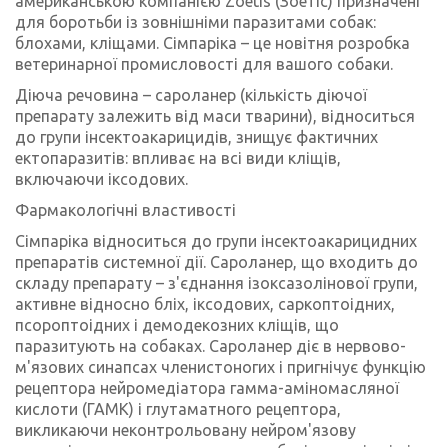
американською компанією Zoetis (Зоетіс) призначені
для боротьби із зовнішніми паразитами собак:
блохами, кліщами. Сімпаріка – це новітня розробка
ветеринарної промисловості для вашого собаки.
Діюча речовина – сароланер (кількість діючої
препарату залежить від маси тварини), відноситься
до групи інсектоакарицидів, знищує фактичних
ектопаразитів: впливає на всі види кліщів,
включаючи іксодових.
Фармакологічні властивості
Сімпаріка відноситься до групи інсектоакарицидних
препаратів системної дії. Сароланер, що входить до
складу препарату – з'єднання ізоксазолінової групи,
активне відносно бліх, іксодових, саркоптоідних,
псороптоідних і демодекозних кліщів, що
паразитують на собаках. Сароланер діє в нервово-
м'язових синапсах членистоногих і пригнічує функцію
рецептора нейромедіатора гамма-аміномасляної
кислоти (ГАМК) і глутаматного рецептора,
викликаючи неконтрольовану нейром'язову