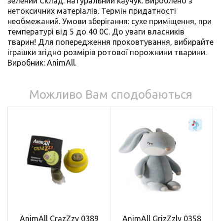
зелений Склад: натуральний каучук. Вироблено з
нетоксичних матеріалів. Термін придатності
необмежаний. Умови зберігання: сухе приміщення, при
температурі від 5 до 40 0С. До уваги власників
тварин! Для попередження проковтування, вибирайте
іграшки згідно розмірів ротової порожнини тварини.
Виробник: AnimAll.
Можливо Вам сподобаються
AnimAll CrazZzy 0389
AnimAll GrizZzly 0358