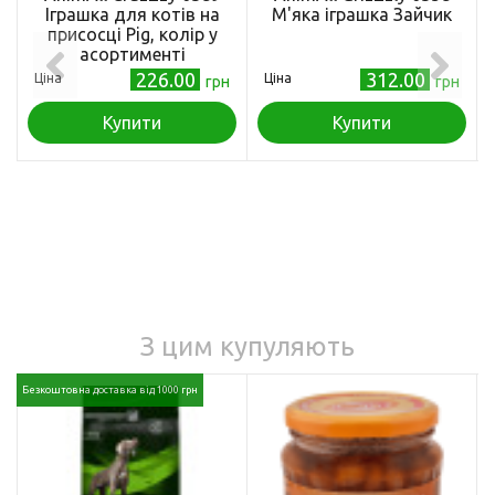
Іграшка для котів на
М'яка іграшка Зайчик
присосці Pig, колір у
асортименті
226.00
312.00
Ціна
Ціна
грн
грн
Купити
Купити
З цим купуляють
Безкоштовна доставка від 1000 грн