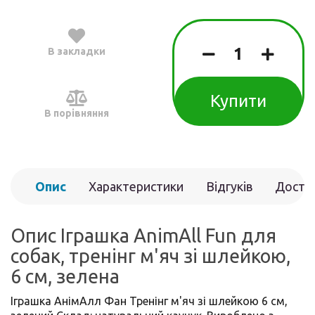
В закладки
Купити
В порівняння
Опис
Характеристики
Відгуків
Доста
(0)
Опис Іграшка AnimAll Fun для
собак, тренінг м'яч зі шлейкою,
6 см, зелена
Іграшка АнімАлл Фан Тренінг м'яч зі шлейкою 6 см,