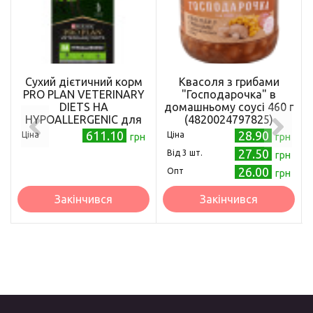
Сухий дієтичний корм
Квасоля з грибами
PRO PLAN VETERINARY
"Господарочка" в
DIETS HA
домашньому соусі 460 г
HYPOALLERGENIC для
(4820024797825)
собак для зниження
611.10
28.90
Ціна
Ціна
грн
грн
ознак інгредієнтної
27.50
Від 3 шт.
грн
непереносимості 1,3 кг
26.00
Опт
грн
Закінчився
Закінчився