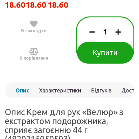
18.60
18.60
18.60
В закладки
Купити
В порівняння
Опис
Характеристики
Відгуків
Доста
(0)
Опис Крем для рук «Велюр» з
екстрактом подорожника,
сприяє загоєнню 44 г
(4820215050593)