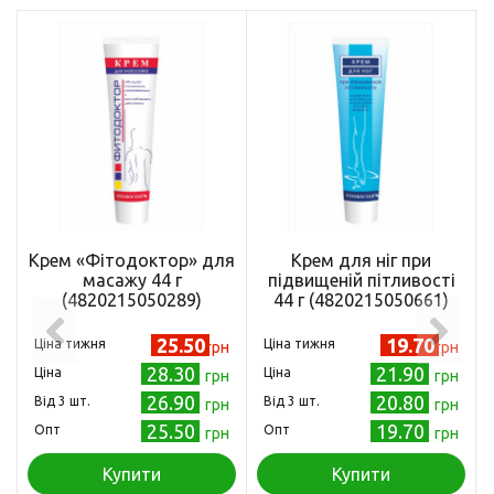
Крем «Фітодоктор» для
Крем для ніг при
масажу 44 г
підвищеній пітливості
(4820215050289)
44 г (4820215050661)
25.50
19.70
Ціна тижня
Ціна тижня
грн
грн
28.30
21.90
Ціна
Ціна
грн
грн
26.90
20.80
Від 3 шт.
Від 3 шт.
грн
грн
25.50
19.70
Опт
Опт
грн
грн
Купити
Купити