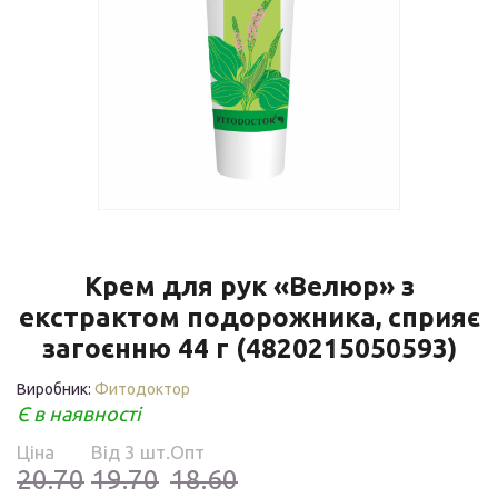
Крем для рук «Велюр» з
екстрактом подорожника, сприяє
загоєнню 44 г (4820215050593)
Виробник:
Фитодоктор
Є в наявності
Ціна
Від 3 шт.
Опт
20.70
19.70
18.60