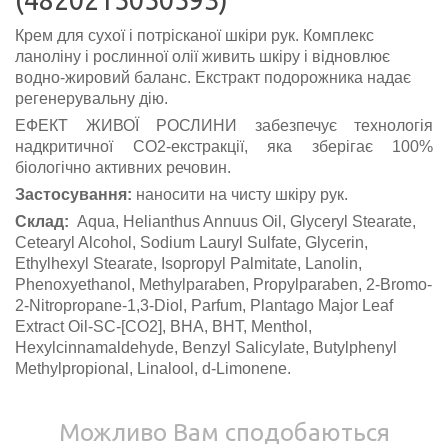
Крем для сухої і потрісканої шкіри рук. Комплекс
ланоліну і рослинної олії живить шкіру і відновлює
водно-жировий баланс. Екстракт подорожника надає
регенерувальну дію.
ЕФЕКТ ЖИВОЇ РОСЛИНИ забезпечує технологія
надкритичної СО2-екстракції, яка зберігає 100%
біологічно активних речовин.
Застосування:
наносити на чисту шкіру рук.
Склад:
Aqua, Helianthus Annuus Oil, Glyceryl Stearate,
Cetearyl Alcohol, Sodium Lauryl Sulfate, Glycerin,
Ethylhexyl Stearate, Isopropyl Palmitate, Lanolin,
Phenoxyethanol, Methylparaben, Propylparaben, 2-Bromo-
2-Nitropropane-1,3-Diol, Parfum, Plantago Major Leaf
Extract Oil-SC-[CO2], BHA, BHT, Menthol,
Hexylcinnamaldehyde, Benzyl Salicylate, Butylphenyl
Methylpropional, Linalool, d-Limonene.
Можливо Вам сподобаються