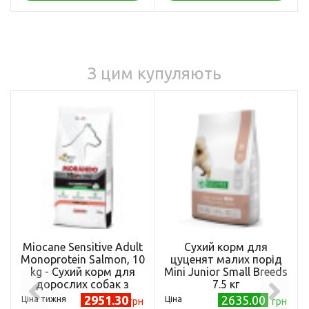
З цим купуляють
Miocane Sensitive Adult
Сухий корм для
Monoprotein Salmon, 10
цуценят малих порід
kg - Сухий корм для
Mini Junior Small Breeds
дорослих собак з
7.5 кг
чутливим травленням, з
2951.30
2635.00
Ціна тижня
Ціна
грн
грн
лососем, 10 кг