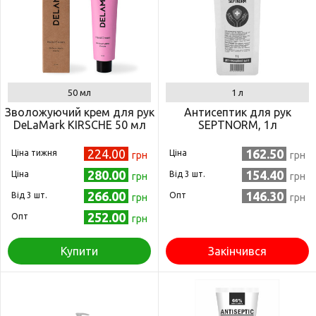
50 мл
1 л
Зволожуючий крем для рук
Антисептик для рук
DeLaMark KIRSCHE 50 мл
SEPTNORM, 1л
224.00
162.50
Ціна тижня
Ціна
грн
грн
280.00
154.40
Ціна
Від 3 шт.
грн
грн
266.00
146.30
Від 3 шт.
Опт
грн
грн
252.00
Опт
грн
Купити
Закінчився