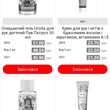
44 г
Очищаючий гель Uroda для
Крем для рук і нігтів з
рук дитячий Пав Патрол 50
бджолиним воском і
мл
кератином, вітамінами А і Е
44 г (4820058760369)
51.00
23.70
Ціна
Ціна
грн
грн
48.50
22.50
Від 3 шт.
Від 3 шт.
грн
грн
45.90
21.30
Опт
Опт
грн
грн
Закінчився
Закінчився