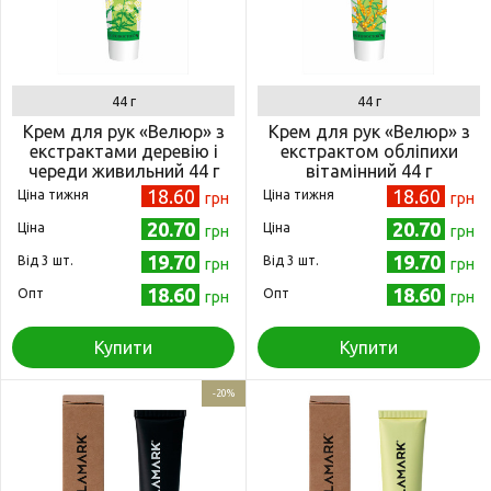
44 г
44 г
Крем для рук «Велюр» з
Крем для рук «Велюр» з
екстрактами деревію і
екстрактом обліпихи
череди живильний 44 г
вітамінний 44 г
(4820215050616)
(4820215050579)
18.60
18.60
Ціна тижня
Ціна тижня
грн
грн
20.70
20.70
Ціна
Ціна
грн
грн
19.70
19.70
Від 3 шт.
Від 3 шт.
грн
грн
18.60
18.60
Опт
Опт
грн
грн
Купити
Купити
-20%