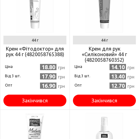
44 г
44 г
Крем «Фітодоктор» для
Крем для рук
рук 44 г (4820058765388)
«Силіконовий» 44 г
(4820058760352)
18.80
14.10
Ціна
Ціна
грн
грн
17.90
13.40
Від 3 шт.
Від 3 шт.
грн
грн
16.90
12.70
Опт
Опт
грн
грн
Закінчився
Закінчився