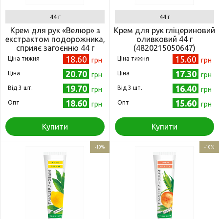
44 г
44 г
Крем для рук «Велюр» з
Крем для рук гліцериновий
екстрактом подорожника,
оливковий 44 г
сприяє загоєнню 44 г
(4820215050647)
(4820215050593)
18.60
15.60
Ціна тижня
Ціна тижня
грн
грн
20.70
17.30
Ціна
Ціна
грн
грн
19.70
16.40
Від 3 шт.
Від 3 шт.
грн
грн
18.60
15.60
Опт
Опт
грн
грн
Купити
Купити
-10%
-10%