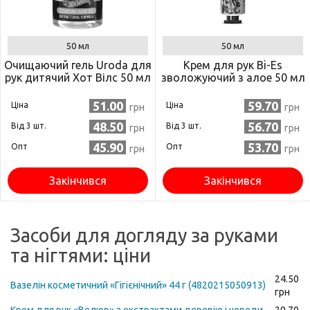
50 мл
50 мл
Очищаючий гель Uroda для
Крем для рук Bi-Es
рук дитячий Хот Вілс 50 мл
зволожуючий з алое 50 мл
51.00
59.70
Ціна
Ціна
грн
грн
48.50
56.70
Від 3 шт.
Від 3 шт.
грн
грн
45.90
53.70
Опт
Опт
грн
грн
Закінчився
Закінчився
Засоби для догляду за руками
та нігтями: ціни
24.50
Вазелін косметичний «Гігієнічний» 44 г (4820215050913)
грн
Крем для рук «Велюр» з екстрактами деревію і череди
20.70