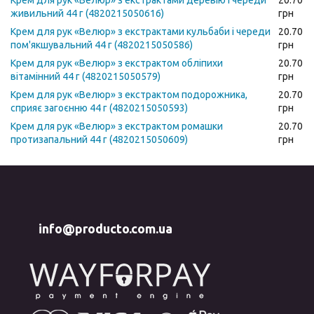
живильний 44 г (4820215050616)
грн
Крем для рук «Велюр» з екстрактами кульбаби і череди
20.70
пом'якшувальний 44 г (4820215050586)
грн
Крем для рук «Велюр» з екстрактом обліпихи
20.70
вітамінний 44 г (4820215050579)
грн
Крем для рук «Велюр» з екстрактом подорожника,
20.70
сприяє загоєнню 44 г (4820215050593)
грн
Крем для рук «Велюр» з екстрактом ромашки
20.70
протизапальний 44 г (4820215050609)
грн
info@producto.com.ua