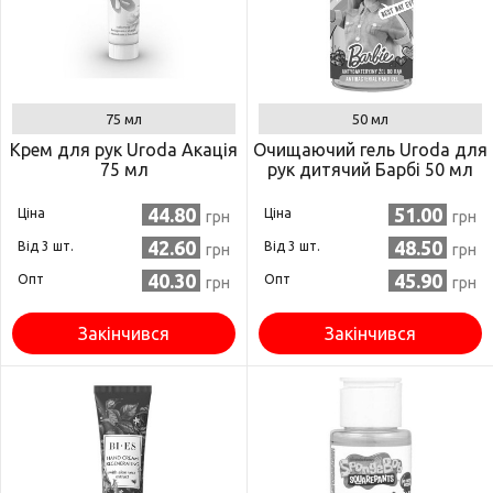
75 мл
50 мл
Крем для рук Uroda Акація
Очищаючий гель Uroda для
75 мл
рук дитячий Барбі 50 мл
44.80
51.00
Ціна
Ціна
грн
грн
42.60
48.50
Від 3 шт.
Від 3 шт.
грн
грн
40.30
45.90
Опт
Опт
грн
грн
Закінчився
Закінчився