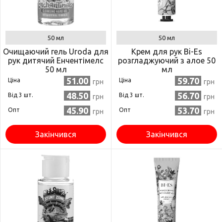
50 мл
50 мл
Очищаючий гель Uroda для
Крем для рук Bi-Es
рук дитячий Енчентімелс
розгладжуючий з алое 50
50 мл
мл
51.00
59.70
Ціна
Ціна
грн
грн
48.50
56.70
Від 3 шт.
Від 3 шт.
грн
грн
45.90
53.70
Опт
Опт
грн
грн
Закінчився
Закінчився