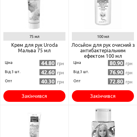
75 мл
100 мл
Крем для рук Uroda
Лосьйон для рук очисний з
Мальва 75 мл
антибактеріальним
ефектом 100 мл
(4820215053563)
44.80
80.90
Ціна
Ціна
грн
грн
42.60
76.90
Від 3 шт.
Від 3 шт.
грн
грн
40.30
72.80
Опт
Опт
грн
грн
Закінчився
Закінчився