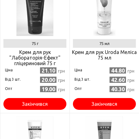
75 г
75 мл
Крем для рук
Крем для рук Uroda Меліса
"Лабораторія-Ефект"
75 мл
гліцериновий 75 г
(4820058763995)
21.10
44.80
Ціна
Ціна
грн
грн
20.00
42.60
Від 3 шт.
Від 3 шт.
грн
грн
19.00
40.30
Опт
Опт
грн
грн
Закінчився
Закінчився