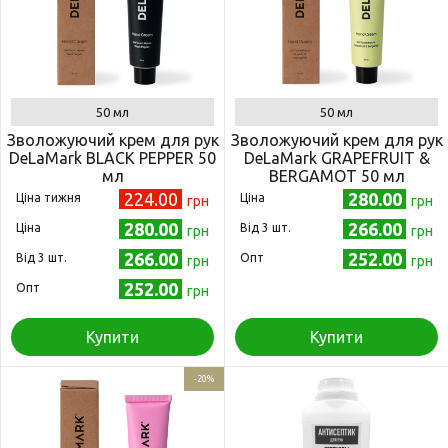
50 мл
50 мл
Зволожуючий крем для рук
Зволожуючий крем для рук
DeLaMark BLACK PEPPER 50
DeLaMark GRAPEFRUIT &
мл
BERGAMOT 50 мл
224.00
280.00
Ціна тижня
Ціна
грн
грн
280.00
266.00
Ціна
Від 3 шт.
грн
грн
266.00
252.00
Від 3 шт.
Опт
грн
грн
252.00
Опт
грн
Купити
Купити
-20%