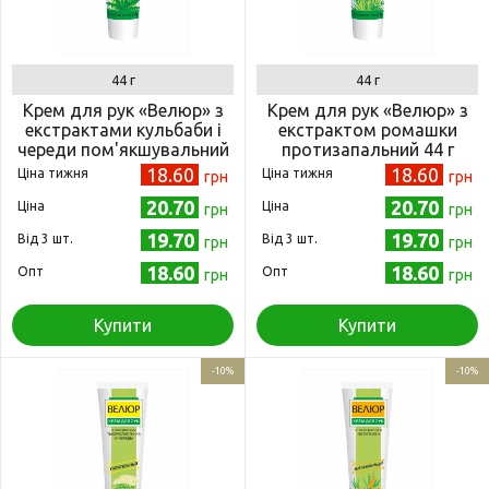
44 г
44 г
Крем для рук «Велюр» з
Крем для рук «Велюр» з
екстрактами кульбаби і
екстрактом ромашки
череди пом'якшувальний
протизапальний 44 г
44 г (4820215050586)
(4820215050609)
18.60
18.60
Ціна тижня
Ціна тижня
грн
грн
20.70
20.70
Ціна
Ціна
грн
грн
19.70
19.70
Від 3 шт.
Від 3 шт.
грн
грн
18.60
18.60
Опт
Опт
грн
грн
Купити
Купити
-10%
-10%