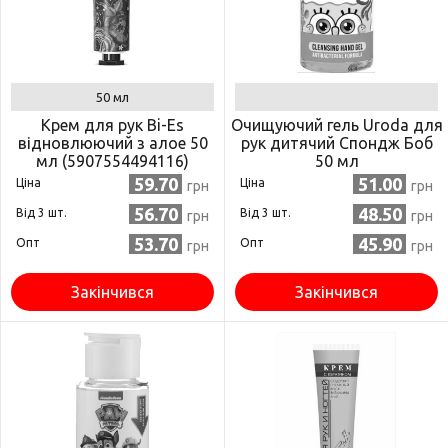
50 мл
Крем для рук Bi-Es
Очищуючий гель Uroda для
відновлюючий з алое 50
рук дитячий Спондж Боб
мл (5907554494116)
50 мл
59.70
51.00
Ціна
Ціна
грн
грн
56.70
48.50
Від 3 шт.
Від 3 шт.
грн
грн
53.70
45.90
Опт
Опт
грн
грн
Закінчився
Закінчився