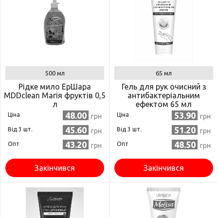
500 мл
65 мл
Рідке мило ЕрШара
Гель для рук очисний з
MDDclean Магія фруктів 0,5
антибактеріальним
л
ефектом 65 мл
(4820215053549)
48.00
53.90
Ціна
Ціна
грн
грн
45.60
51.20
Від 3 шт.
Від 3 шт.
грн
грн
43.20
48.50
Опт
Опт
грн
грн
Закінчився
Закінчився