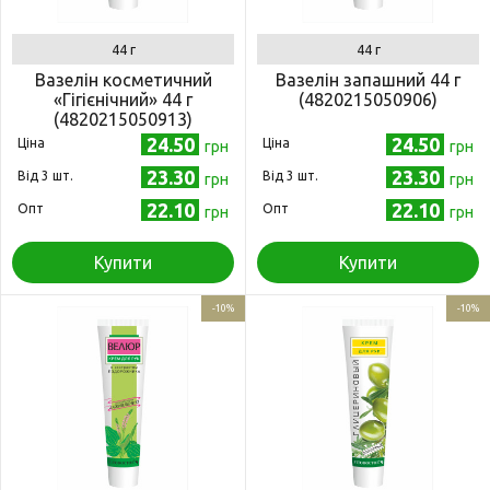
44 г
44 г
Вазелін косметичний
Вазелін запашний 44 г
«Гігієнічний» 44 г
(4820215050906)
(4820215050913)
24.50
24.50
Ціна
Ціна
грн
грн
23.30
23.30
Від 3 шт.
Від 3 шт.
грн
грн
22.10
22.10
Опт
Опт
грн
грн
Купити
Купити
-10%
-10%