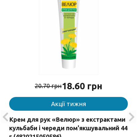
18.60 грн
20.70 грн
Акції тижня
Крем для рук «Велюр» з екстрактами
кульбаби і череди пом'якшувальний 44
г (4820215050586)