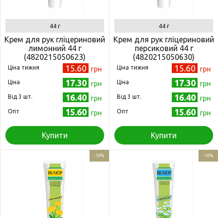
44 г
44 г
Крем для рук гліцериновий
Крем для рук гліцериновий
лимонний 44 г
персиковий 44 г
(4820215050623)
(4820215050630)
15.60
15.60
Ціна тижня
Ціна тижня
грн
грн
17.30
17.30
Ціна
Ціна
грн
грн
16.40
16.40
Від 3 шт.
Від 3 шт.
грн
грн
15.60
15.60
Опт
Опт
грн
грн
Купити
Купити
-10%
-10%