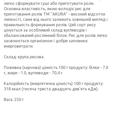
легко сформувати суші або приготувати роли.
Основна властивість, якою володіє рис для
приготування ролів ТМ "AKURA" - високий відсоток
липкості, саме від нього залежить зовнішній вигляд і
правильність формування ролів. Цей сорт рису
цінується за особливий склад вуглеводів і
збалансований рослинний білок. Рис для ролів легко
засвоюється організмом і добре заповнює
енерговитрати.
Склад: крупа рисова.
Поживна (харчова) цінність 100 г продукту: білки - 7.0
г, жири - 1.0, вуглеводи - 70,4 г.
Калорійність (енергетична цінність) 100 г продукту:
318 ккал (тисяча триста двадцять дев'ять кДж).
Вага: 250 г