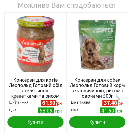
Можливо Вам сподобаються
Консерви для котів
Консерви для собак
Леопольд Готовий обід
Леопольд Готовий корм
з телятиною,
з яловичиною, рисом і
креветками та рисом
овочами 500г
500г (4820185491655)
(4820185491877)
61.30
37.40
Ціна тижня
Ціна тижня
грн
грн
68.09
41.50
Ціна
Ціна
грн
грн
Купити
Купити