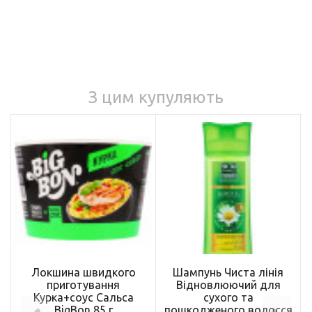
З цим купуляють
Локшина швидкого
Шампунь Чиста лінія
приготування
Відновлюючий для
Курка+соус Сальса
сухого та
BigBon 85 г
пошкодженого волосся