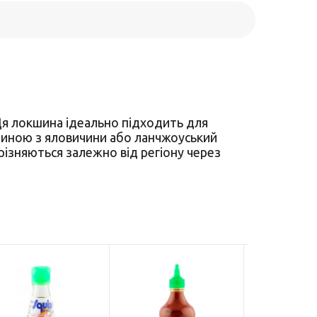
 Ця локшина ідеально підходить для
кшиною з яловичини або ланчжоуський
різняються залежно від регіону через