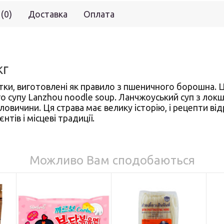
 (0)
Доставка
Оплата
кг
итки, виготовлені як правило з пшеничного борошна.
о супу Lanzhou noodle soup. Ланчжоуський суп з ло
овичини. Ця страва має велику історію, і рецепти від
нтів і місцеві традиції.
Можливо Вам сподобаються