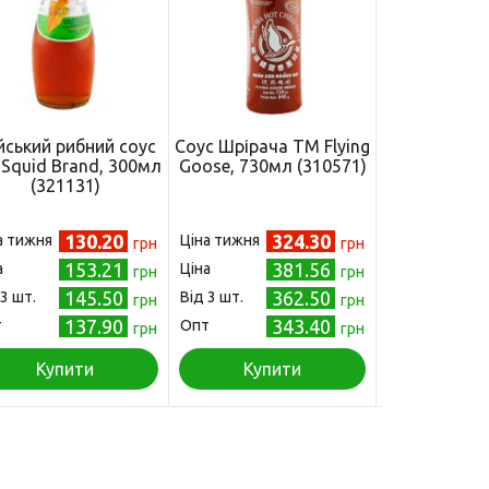
йський рибний соус
Соус Шрірача ТМ Flying
Кисло-с
Squid Brand, 300мл
Goose, 730мл (310571)
сливовий с
(321131)
Som Boon
(3120
130.20
324.30
а тижня
Ціна тижня
Ціна
грн
грн
153.21
381.56
а
Ціна
Від 3 шт.
грн
грн
145.50
362.50
 3 шт.
Від 3 шт.
Опт
грн
грн
137.90
343.40
т
Опт
грн
грн
Купити
Купити
Куп