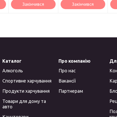
Закінчився
Закінчився
Каталог
Про компанію
Для
Алкоголь
Про нас
Ко
Спортивне харчування
Вакансії
Кар
Продукти харчування
Партнерам
Бл
Товари для дому та
Ре
авто
Пол
Канцтовари
кон