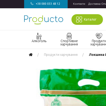
+38 080 033 48 12
Контакти
Доставка Оп
Каталог
Алкоголь
Спортивне
Продукт
харчування
харчуван
Акції алкоголь
Акції спортивне
Акції продукт
Продукти харчування
Локшина L
харчування
харчування
Виски
БАДи та вітаміни
Кондитерські
Джин
для спорту
вироби
Горілка
Гейнери
Напої
Коньяк і бренді
Протеїн
Продукти
швидкого
Вино
Протеїнові
приготування
батончики
Ігристе вино
Макаронні
Ром