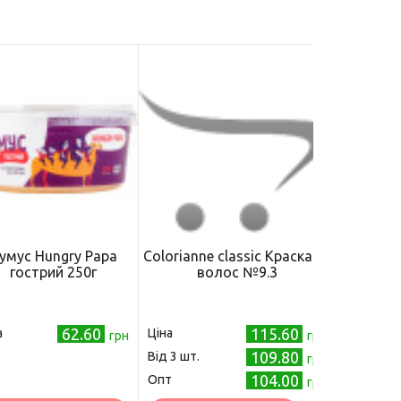
умус Hungry Papa
Сolorianne classic Краска д/
гострий 250г
волос №9.3
62.60
115.60
а
Ціна
грн
грн
109.80
Від 3 шт.
грн
104.00
Опт
грн