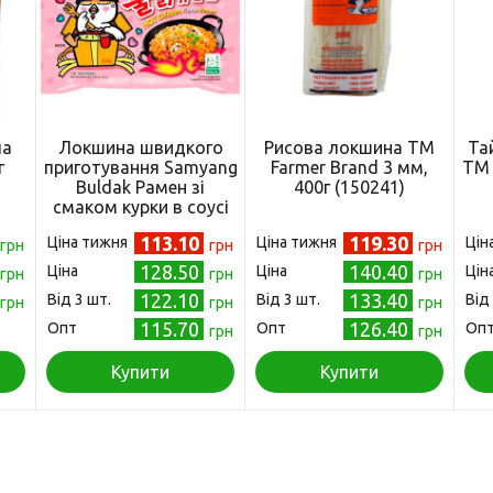
ла
Локшина швидкого
Рисова локшина ТМ
Та
г
приготування Samyang
Farmer Brand 3 мм,
ТМ 
)
Buldak Рамен зі
400г (150241)
смаком курки в соусі
карбонара, 130г
113.10
119.30
Ціна тижня
Ціна тижня
Цін
грн
(180544)
грн
грн
128.50
140.40
Ціна
Ціна
Цін
грн
грн
грн
122.10
133.40
Від 3 шт.
Від 3 шт.
Від
грн
грн
грн
115.70
126.40
Опт
Опт
Оп
грн
грн
Купити
Купити