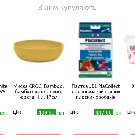
З цим купуляють
hite
Миска CROCI Bamboo,
Пастка JBL PlaCollect
Х
,5%
бамбукове волокно,
для планарий і інших
)
жовта, 1 л, 17см
плоских хробаків
409.60
417.00
Ціна
Ціна
Цін
грн
грн
грн