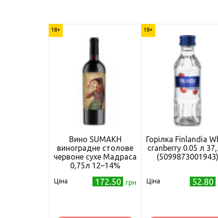
18+
18+
Вино SUMAKH
Горілка Finlandia W
виноградне столове
cranberry 0.05 л 37
червоне сухе Мадраса
(5099873001943
0,75л 12–14%
(4760019806098)
172.50
52.80
Ціна
Ціна
грн