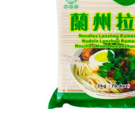
вироби
Лікери
Крупи
Вермут
Соуси
Текіла
Консервація
Слабоалкогольні
Східна кухня
напої
Снеки та зак
Харчові
інгредієнти
Рослинна олі
Борошно та
висівки
Подарункові
набори