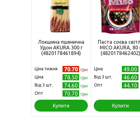
Локшина пшенична
Паста соєва світ
Удон AKURA 300 г
МІСО AKURA, 80 
(4820178461894)
(4820178462402
70.70
49.00
Ціна тижня
Ціна
грн
78.50
46.60
Ціна
Від 3 шт.
грн
74.60
44.10
Від 3 шт.
Опт
грн
70.70
Опт
грн
Купити
Купити