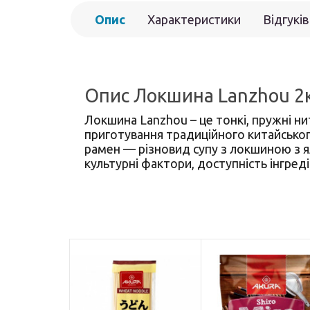
Опис
Характеристики
Відгуків
Опис Локшина Lanzhou 2
Локшина Lanzhou – це тонкі, пружні н
приготування традиційного китайськог
рамен — різновид супу з локшиною з ял
культурні фактори, доступність інгредіє