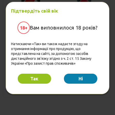
Підтвердіть свій вік
Вам виповнилося 18 років?
18+
Напій безалкогольний
Напій безалкогольний
Pepsi Cola
Pepsi Black
Натискаючи «Так» ви також надаєте згоду на
низькокалорійний
низькокалорійний
отримання інформації про продукцію, що
газований, з/б, 0,3 л
газований 0,5 л
представлена на сайті, за допомогою засобів
(4823063112666)
(4823063112673)
27.80
30.75
дистанційного зв’язку згідно з ч. 2 ст. 15 Закону
Ціна
Ціна
грн
грн
України «Про захист прав споживачів»
26.40
29.20
Від 3 шт.
Від 3 шт.
грн
грн
25.00
27.70
Опт
Опт
грн
грн
Так
Hi
Купити
Купити