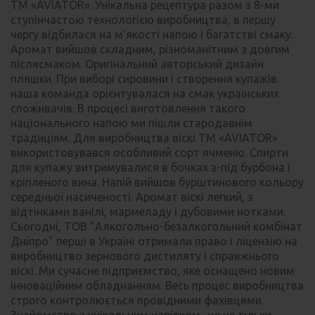
ТМ «AVIATOR». Унікальна рецептура разом з 8-ми
ступінчастою технологією виробництва, в першу
чергу відбилася на м'якості напою і багатстві смаку.
Аромат вийшов складним, різноманітним з довгим
післясмаком. Оригінальний авторський дизайн
пляшки. При виборі сировини і створення купажів
наша команда орієнтувалася на смак українських
споживачів. В процесі виготовлення такого
національного напою ми пішли стародавнім
традиціям. Для виробництва віскі ТМ «AVIATOR»
використовувався особливий сорт ячменю. Спирти
для купажу витримувалися в бочках з-під бурбона і
кріпленого вина. Напій вийшов бурштинового кольору
середньої насиченості. Аромат віскі легкий, з
відтінками ванілі, мармеладу і дубовими нотками.
Сьогодні, ТОВ "Алкогольно-безалкогольний комбінат
Дніпро" перші в Україні отримали право і ліцензію на
виробництво зернового дистиляту і справжнього
віскі. Ми сучасне підприємство, яке оснащено новим
інноваційним обладнанням. Весь процес виробництва
строго контролюється провідними фахівцями.
Знайомство з унікальним напітком- це не тільки