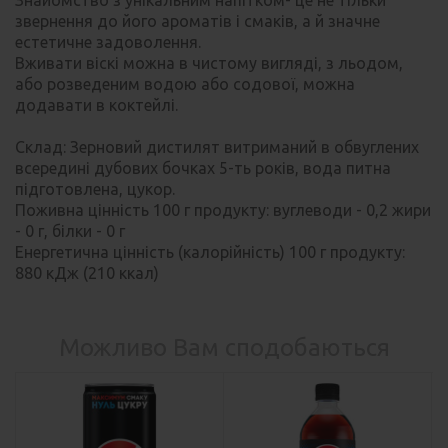
звернення до його ароматів і смаків, а й значне
естетичне задоволення.
Вживати віскі можна в чистому вигляді, з льодом,
або розведеним водою або содової, можна
додавати в коктейлі.
Склад: Зерновий дистилят витриманий в обвуглених
всередині дубових бочках 5-ть років, вода питна
підготовлена, цукор.
Поживна цінність 100 г продукту: вуглеводи - 0,2 жири
- 0 г, білки - 0 г
Енергетична цінність (калорійність) 100 г продукту:
880 кДж (210 ккал)
Можливо Вам сподобаються