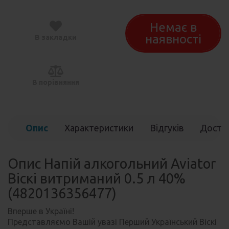
Немає в
наявності
В закладки
В порівняння
Опис
Характеристики
Відгуків
Доста
(0)
Опис Напій алкогольний Aviator
Віскі витриманий 0.5 л 40%
(4820136356477)
Вперше в Україні!
Представляємо Вашій увазі Перший Український Віскі