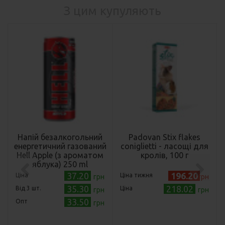
З цим купуляють
Напій безалкогольний
Padovan Stix flakes
енергетичний газований
coniglietti - ласощі для
Hell Apple (з ароматом
кролів, 100 г
яблука) 250 ml
37.20
196.20
Ціна
Ціна тижня
грн
грн
35.30
218.02
Від 3 шт.
Ціна
грн
грн
33.50
Опт
грн