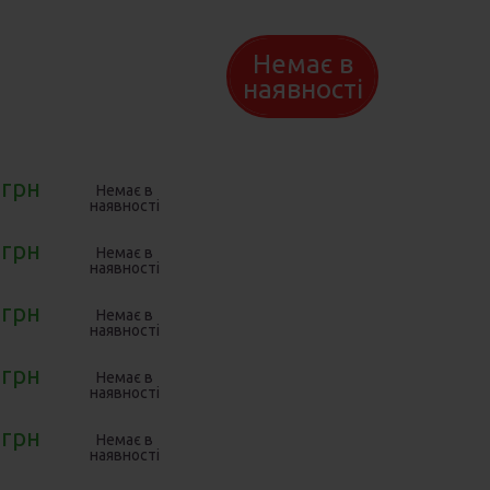
Подарункові
ок
набори дитячі
ари для
Немає в
Солодощі дитячі
тилій
наявності
Товари для
дитячої гігієни
Товари для
прогулянок та
 грн
Немає в
подорожей
наявності
 грн
Немає в
наявності
 грн
Немає в
наявності
 грн
Немає в
наявності
 грн
Немає в
наявності