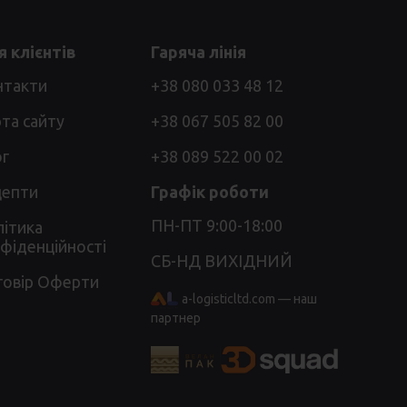
 клієнтів
Гаряча лінія
нтакти
+38 080 033 48 12
та сайту
+38 067 505 82 00
ог
+38 089 522 00 02
цепти
Графік роботи
ПН-ПТ 9:00-18:00
ітика
фіденційності
СБ-НД ВИХІДНИЙ
говір Оферти
a-logisticltd.com — наш
партнер