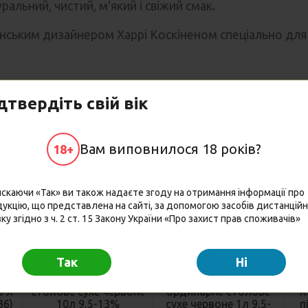
уральний, чистий, м'який і свіжий смак.
ським дизайнером Харрі Коскіненом спеціально для ці
Можливо Вам сподобаються
дтвердіть свій вік
18+
18+
18+
Вам виповнилося 18 років?
18+
скаючи «Так» ви також надаєте згоду на отримання інформації про
укцію, що представлена на сайті, за допомогою засобів дистанцій
зку згідно з ч. 2 ст. 15 Закону України «Про захист прав споживачів»
Так
Hi
co
Вино PICNIC "Каберне"
Вино Picnic "Сапераві"
Вин
5 л
столове сухе червоне
ординарне столове
К
36)
10л 9,5-13%
сухе червоне 1л 9,5-
п