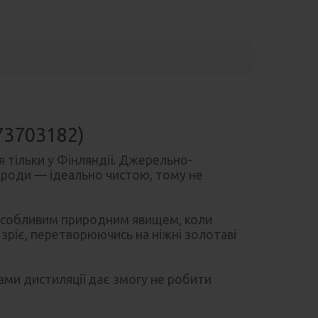
873703182)
я тільки у Фінляндії. Джерельно-
рироди — ідеально чистою, тому не
 особливим природним явищем, коли
зріє, перетворюючись на ніжні золотаві
ами дистиляції дає змогу не робити