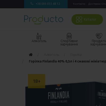
+38 080 033 48 12
Контакти
Доставка Оп
Каталог
Алкоголь
Спортивне
Продукт
харчування
харчуван
Акції алкоголь
Акції спортивне
Акції продукт
Алкоголь
Горілка
харчування
харчування
Виски
Горілка Finlandia 40% 0,5л і 4 смакові мініат
БАДи та вітаміни
Кондитерські
Джин
для спорту
вироби
Горілка
Гейнери
Напої
18+
Коньяк і бренді
Протеїн
Продукти
швидкого
Вино
Протеїнові
приготування
батончики
Ігристе вино
Макаронні
Ром