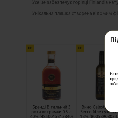
Усе це забезпечує горілці Finlandia нат
Унікальна пляшка створена відомим фін
Пі
18+
18+
Нати
прод
зв’я
Бренді Вітальний 3
Вино Calesto Bian
роки витримки 0.5 л
Secco біле сухе 0.7
40% (4850015313840)
13% (80058908034