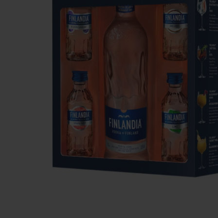
вироби
Лікери
Крупи
Вермут
Соуси
Текіла
Консервація
Слабоалкогольні
Східна кухня
напої
Снеки та зак
Харчові
інгредієнти
Рослинна олі
Борошно та
висівки
Подарункові
набори