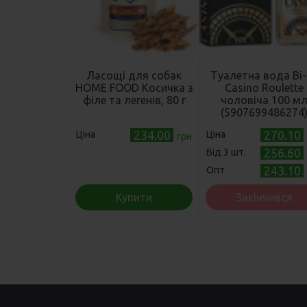
Ласощі для собак
Туалетна вода Bi-
HOME FOOD Косичка з
Casino Roulette
філе та легенів, 80 г
чоловіча 100 м
(5907699486274
234.00
270.10
Ціна
Ціна
грн
256.60
Від 3 шт.
243.10
Опт
Купити
Закінчився