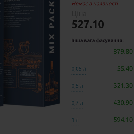
Парфумерія
Немає в наявності
риб
Ціна
Тов
реп
527.10
Інша вага фасування:
уски
879.80
55.40
0,05 л
я
321.30
0,5 л
430.90
0,7 л
594.10
1 л