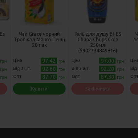
Es
Чай Grace чорний
Гель для душу BI-ES
Ч
Тропікал Манго Пешн
Chupa Chups Cola
Y
л
20 пак
250мл
)
(5902734849816)
97.42
97.00
Ціна
Ціна
Цін
грн
грн
грн
92.60
92.20
Від 3 шт.
Від 3 шт.
Від
грн
грн
грн
87.70
87.30
Опт
Опт
Оп
грн
грн
грн
Купити
Закінчився