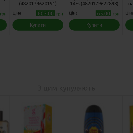
(4820179620191)
14% (4820179622898)
на
12
603.00
65.00
Ціна
Ціна
Цін
грн
грн
грн
Купити
Купити
З цим купуляють