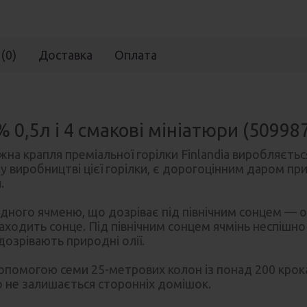
 (0)
Доставка
Оплата
% 0,5л і 4 смакові мініатюри (5099
жна крапля преміальної горілки Finlandia виробляєтьс
 у виробництві цієї горілки, є дорогоцінним даром п
.
ядного ячменю, що дозріває під північним сонцем —
ходить сонце. Під північним сонцем ячмінь неспішно 
дозрівають природні олії.
допомогою семи 25-метрових колон із понад 200 крок
о не залишається сторонніх домішок.