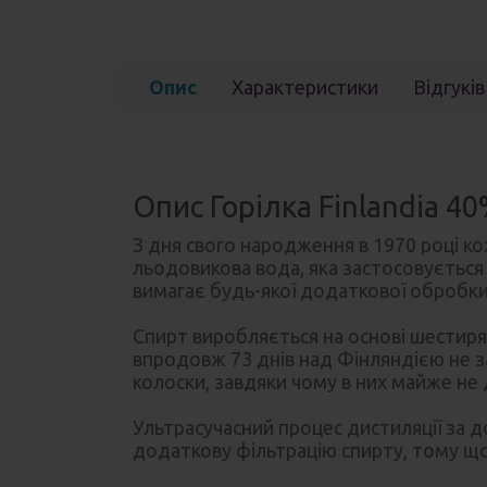
Опис
Характеристики
Відгуків
Опис Горілка Finlandia 40
З дня свого народження в 1970 році ко
льодовикова вода, яка застосовується
вимагає будь-якої додаткової обробки
Спирт виробляється на основі шестир
впродовж 73 днів над Фінляндією не за
колоски, завдяки чому в них майже не 
Ультрасучасний процес дистиляції за 
додаткову фільтрацію спирту, тому щ