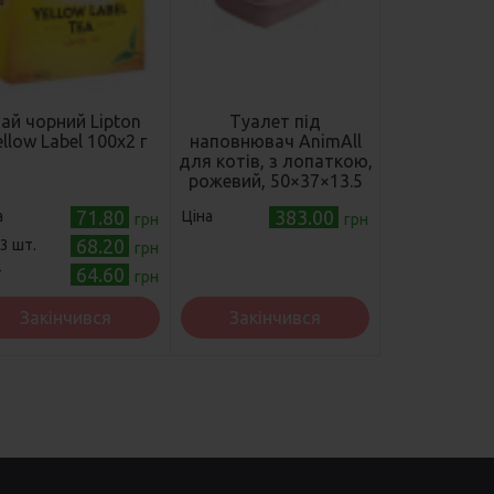
ай чорний Lipton
Туалет під
ellow Label 100х2 г
наповнювач AnimAll
для котів, з лопаткою,
рожевий, 50×37×13.5
см
71.80
383.00
а
Ціна
грн
грн
68.20
 3 шт.
грн
64.60
т
грн
Закінчився
Закінчився