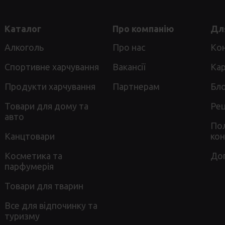
Каталог
Про компанію
Для
Алкоголь
Про нас
Ко
Спортивне харчування
Вакансії
Кар
Продукти харчування
Партнерам
Бл
Товари для дому та
Ре
авто
Пол
Канцтовари
кон
Косметика та
До
парфумерія
Товари для тварин
Все для відпочинку та
туризму