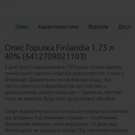
Опис
Характеристики
Відгуків
Доста
(0)
Опис Горілка Finlandia 1.75 л
40% (6412709021103)
З дня свого народження в 1970 році кожна крапля
преміальної горілки Finlandia виробляється тільки у
Фінляндії. Джерельно-льодовикова вода, яка
застосовується у виробництві цієї горілки, є
дорогоцінним даром природи — ідеально чистою,
тому не вимагає будь-якої додаткової обробки.
Спирт виробляється на основі шестирядного ячменю,
що дозріває під північним сонцем — особливим
природним явищем, коли впродовж 73 днів над
Фінляндією не заходить сонце. Під північним сонцем