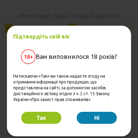
Можливо Вам сподобаються
18+
18+
18
Підтвердіть свій вік
Вам виповнилося 18 років?
18+
Натискаючи «Так» ви також надаєте згоду на
отримання інформації про продукцію, що
представлена на сайті, за допомогою засобів
Бренді Вітальний 3 роки
Вино Calesto Bianco
дистанційного зв’язку згідно з ч. 2 ст. 15 Закону
витримки 0.5 л 40%
Secco біле сухе 0.75 л
України «Про захист прав споживачів»
(4850015313840)
13% (8005890803436)
228.30
144.00
Так
Hi
Ціна
Ціна
грн
грн
Купити
Купити