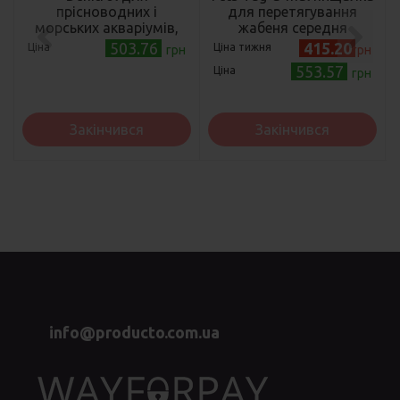
прісноводних і
для перетягування
морських акваріумів,
жабеня середня
250 мл
503.76
415.20
Ціна
Ціна тижня
грн
грн
553.57
Ціна
грн
Закінчився
Закінчився
info@producto.com.ua