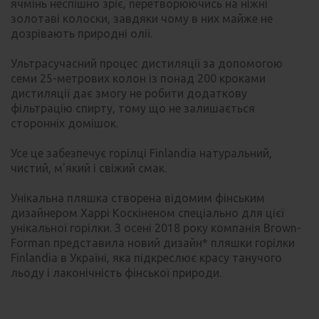
ячмінь неспішно зріє, перетворюючись на ніжні
золотаві колоски, завдяки чому в них майже не
дозрівають природні олії.
Ультрасучасний процес дистиляції за допомогою
семи 25-метрових колон із понад 200 кроками
дистиляції дає змогу не робити додаткову
фільтрацію спирту, тому що не залишається
сторонніх домішок.
Усе це забезпечує горілці Finlandia натуральний,
чистий, м'який і свіжий смак.
Унікальна пляшка створена відомим фінським
дизайнером Харрі Коскіненом спеціально для цієї
унікальної горілки. З осені 2018 року компанія Brown-
Forman представила новий дизайн* пляшки горілки
Finlandia в Україні, яка підкреслює красу танучого
льоду і лаконічність фінської природи.