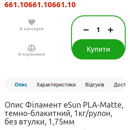
661.10
661.10
661.10
В закладки
Купити
В порівняння
Опис
Характеристики
Відгуків
Доста
(0)
Опис Філамент eSun PLA-Matte,
темно-блакитний, 1кг/рулон,
без втулки, 1,75мм