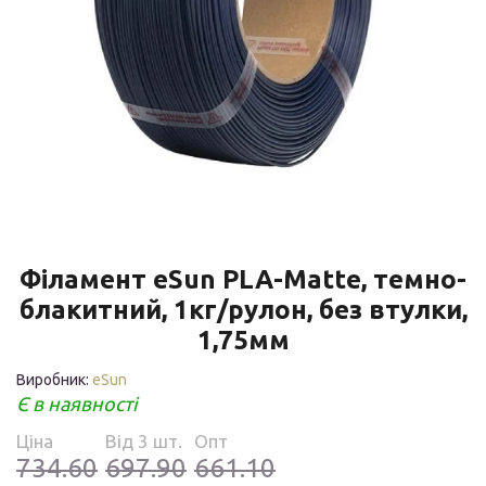
Філамент eSun PLA-Matte, темно-
блакитний, 1кг/рулон, без втулки,
1,75мм
Виробник:
eSun
Є в наявності
Ціна
Від 3 шт.
Опт
734.60
697.90
661.10