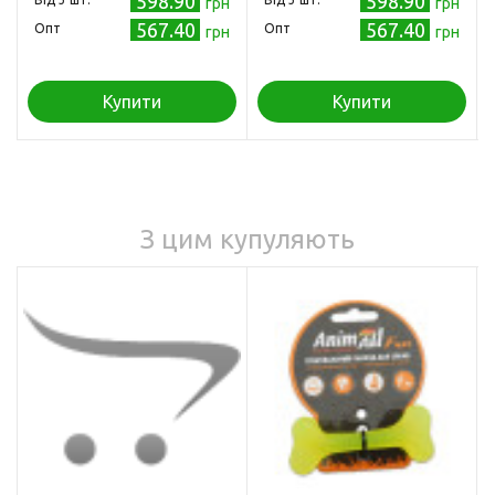
598.90
598.90
грн
грн
567.40
567.40
Опт
Опт
грн
грн
Купити
Купити
З цим купуляють