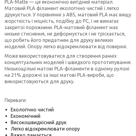
PLA-Matte — це економічно вигідний матеріал.
Матовий PLA філамент екологічно чистий і легко
друкується. У порівнянні з ABS, матовий PLA має вищу
жорсткість і міцність, подібну до PC, і не вимагає
закритої порожнини. PLA-матовий філамент має
низьке стиснення, не деформується і не тріскається,
що робить його придатним для друку великих
моделей. Опору легко відокремлювати від поверхні.
Може використовуватися для створення ранніх
концептуальних моделей і швидкого прототипування.
Низькощільні матові PLA-філаменти в одному рулоні
на 21% дорожчі за інші матові PLA-вироби, що
використовуються для друку.
Переваги:
Екологічно чистий
Економічний
Високошвидкісний друк
Легко відокремлювати опору
Важко ламається