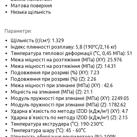
Матова поверхня
Низька щільність
Параметри:
Щільність (г/см³): 1.329
Індекс плинності розплаву: 5,8 (190℃/2,16 кг)
Температура теплової деформації (°C, 0,45 МПа): 51
Межа міцності на розтяжіння (МПа) (XY): 25.976
Межа міцності на розтяжіння (МПа) (Z): 14.31
Подовження при розриві (%) (XY): 7.23
Подовження при розриві (%) (Z): 2.26
Межа міцності при згинанні (МПа) (XY) : 42.6
Міцність на згинання (МПа) (Z): 21.1
Модуль пружності при згинанні (МПа) (XY): 2249.05
Модуль пружності при згинанні (МПа) (Z): 1782.62
Ударна в'язкість по методу IZOD (кДж/м²) (XY): 4.7
Ударна в'язкість по методу IZOD (кДж/м²) (Z): 2.15
Температура екструдера (°C): 190-230℃
Температура шару (°C): 45 - 60°C
Швидкість обертання вентилятора (%): 100%