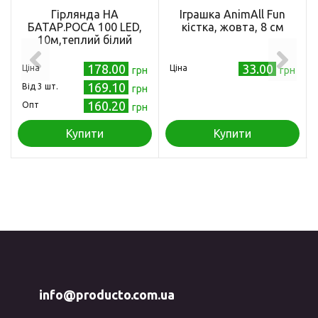
Гірлянда НА
Іграшка AnimAll Fun
БАТАР.РОСА 100 LED,
кістка, жовта, 8 см
10м,теплий білий
178.00
33.00
Ціна
Ціна
грн
грн
169.10
Від 3 шт.
грн
160.20
Опт
грн
Купити
Купити
info@producto.com.ua