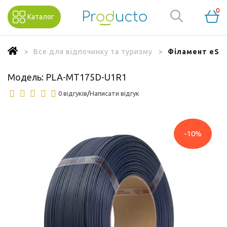
0
Каталог
Все для відпочинку та туризму
Філамент eSun
Модель:
PLA-MT175D-U1R1
0 відгуків
/
Написати відгук
-10%