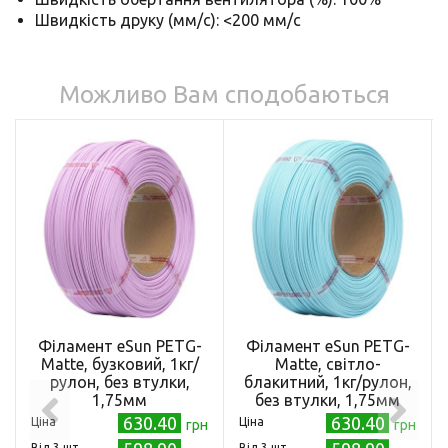
Швидкість друку (мм/с): <200 мм/с
Можливо Вам сподобаються
Філамент eSun PETG-
Філамент eSun PETG-
Matte, бузковий, 1кг/
Matte, світло-
рулон, без втулки,
блакитний, 1кг/рулон,
1,75мм
без втулки, 1,75мм
630.40
630.40
Ціна
Ціна
грн
грн
Від 3 шт.
Від 3 шт.