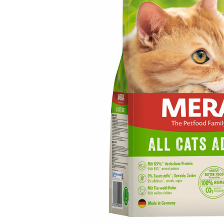
вироби
Лікери
Крупи
Вермут
Соуси
Текіла
Консервація
Слабоалкогольні
Східна кухня
напої
Снеки та зак
Харчові
інгредієнти
Рослинна олі
Борошно та
висівки
Подарункові
набори