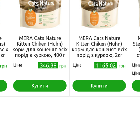
e
MERA Cats Nature
MERA Cats Nature
hs)
Kitten Chiken (Huhn)
Kitten Chiken (Huhn)
Ste
всіх
корм для кошенят всіх
корм для кошенят всіх
кг
порід з куркою, 400 г
порід з куркою, 2кг
с
ка
346.38
1165.02
Ціна
Ціна
Цін
грн
грн
грн
Цін
Купити
Купити