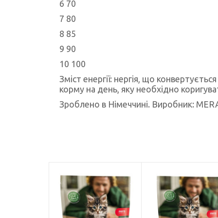
6 70
7 80
8 85
9 90
10 100
Зміст енергії: нергія, що конвертуєтьс
корму на день, яку необхідно коригуват
Зроблено в Німеччині. Виробник: MER