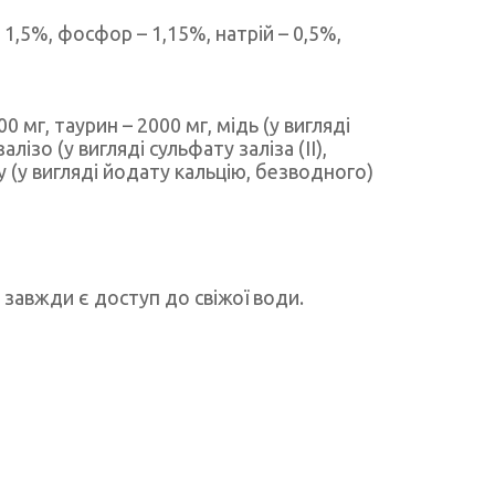
– 1,5%, фосфор – 1,15%, натрій – 0,5%,
00 мг, таурин – 2000 мг, мідь (у вигляді
алізо (у вигляді сульфату заліза (II),
ду (у вигляді йодату кальцію, безводного)
 завжди є доступ до свіжої води.