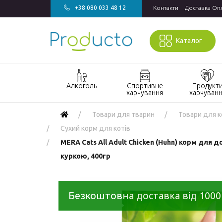
+38 080 033 48 12
Контакти
Доставка Оп
Каталог
Алкоголь
Спортивне
Продукт
харчування
харчуван
Акції алкоголь
Акції спортивне
Акції продукт
Товари для тварин
Товари для к
харчування
харчування
Виски
Сухий корм для котів
БАДи та вітаміни
Кондитерські
Джин
MERA Cats All Adult Chicken (Huhn) корм для д
для спорту
вироби
куркою, 400гр
Горілка
Гейнери
Напої
Коньяк і бренді
Протеїн
Продукти
швидкого
Вино
Безкоштовна доставка від 1000
Протеїнові
приготування
батончики
Ігристе вино
Макаронні
Ром