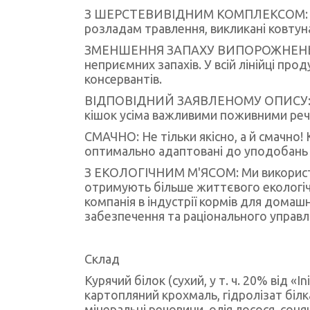
З ШЕРСТЕВИВІДНИМ КОМПЛЕКСОМ: Целюл
розладам травлення, викликані ковтун
ЗМЕНШЕННЯ ЗАПАХУ ВИПОРОЖНЕНЬ: Юк
неприємних запахів. У всій лінійці пр
консервантів.
ВІДПОВІДНИЙ ЗАЯВЛЕНОМУ ОПИСУ: Наші
кішок усіма важливими поживними реч
СМАЧНО: Не тільки якісно, а й смачно!
оптимально адаптовані до уподобань т
З ЕКОЛОГІЧНИМ М'ЯСОМ: Ми використов
отримують більше життєвого екологічн
компанія в індустрії кормів для домаш
забезпечення та раціонального управл
Склад
Курячий білок (сухий, у т. ч. 20% від «I
картопляний крохмаль, гідролізат білка 
мінеральні речовини, олія лосося, соня