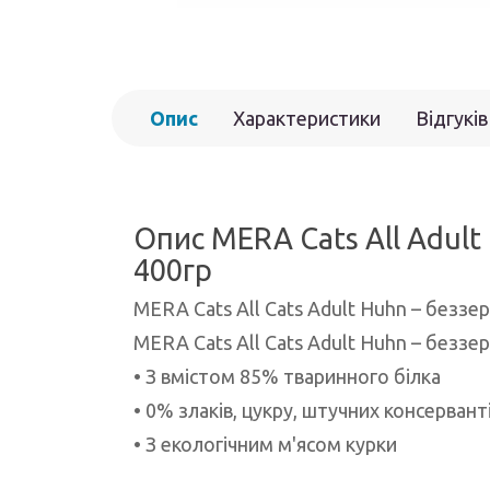
Опис
Характеристики
Відгуків
Опис MERA Cats All Adult 
400гр
MERA Cats All Cats Adult Huhn – беззе
MERA Cats All Cats Adult Huhn – беззе
• З вмістом 85% тваринного білка
• 0% злаків, цукру, штучних консервант
• З екологічним м'ясом курки