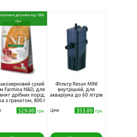
оштовна доставка від 1000
грн
ькозерновий сухий
Фільтр Resun MINI
м Farmina N&D, для
внутрішній, для
енят дрібних порід,
акваріума до 60 літрів
ка з гранатом, 800 г
529.00
353.00
а
Ціна
грн
грн