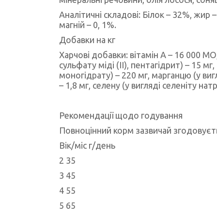
Аналітичні складові: Білок – 32%, жир –
магній – 0, 1%.
Добавки на кг
Харчові добавки: вітамін А – 16 000 МО, 
сульфату міді (II), пентагідрит) – 15 мг,
моногідрату) – 220 мг, марганцю (у виг
– 1,8 мг, селену (у вигляді селеніту на
Рекомендації щодо годування
Повноцінний корм зазвичай згодовуєтьс
Вік/міс г/день
2 35
3 45
4 55
5 65