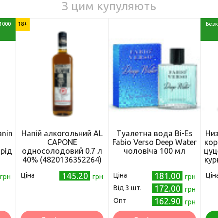
З цим купуляють
1000
18+
Безк
anin
Напій алкогольний AL
Туалетна вода Bi-Es
Низ
я
CAPONE
Fabio Verso Deep Water
кор
рід
односолодовий 0.7 л
чоловіча 100 мл
цуц
40% (4820136352264)
кур
145.20
181.00
Ціна
Ціна
Цін
грн
грн
грн
172.00
Від 3 шт.
грн
162.90
Опт
грн