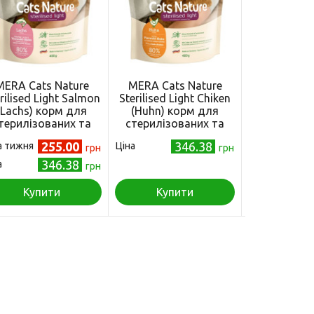
MERA Cats Nature
MERA Cats Nature
MERA Cats
rilised Light Salmon
Sterilised Light Chiken
Sensitive Sal
(Lachs) корм для
(Huhn) корм для
корм для 
терилізованих та
стерилізованих та
чутливим т
строваних котів з
кастрованих котів з
з лососем
255.00
346.38
а тижня
Ціна
Ціна тижня
лососем, 400 г
грн
куркою, 400 г
грн
346.38
а
Ціна
грн
Купити
Купити
Куп