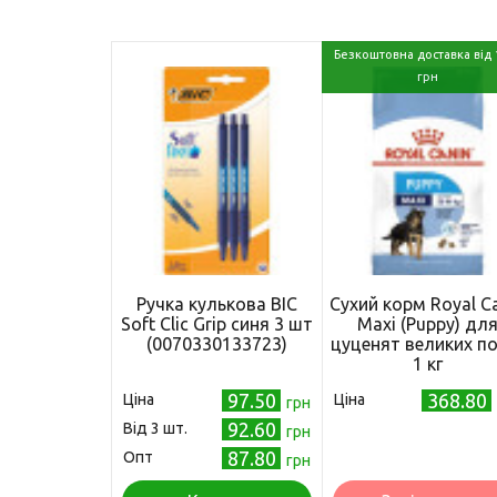
Безкоштовна доставка від 
грн
Ручка кулькова BIC
Сухий корм Royal C
Soft Clic Grip синя 3 шт
Maxi (Puppy) дл
(0070330133723)
цуценят великих по
1 кг
97.50
368.80
Ціна
Ціна
грн
92.60
Від 3 шт.
грн
87.80
Опт
грн