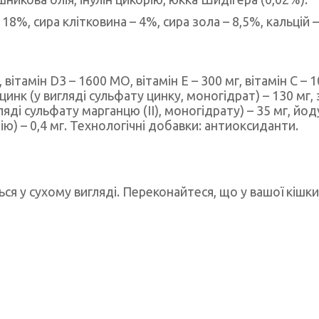
 18%, сира клітковина – 4%, сира зола – 8,5%, кальцій 
вітамін D3 – 1600 МО, вітамін Е – 300 мг, вітамін С – 1
 цинк (у вигляді сульфату цинку, моногідрат) – 130 мг, з
ляді сульфату марганцю (II), моногідрату) – 35 мг, йо
трію) – 0,4 мг. Технологічні добавки: антиоксиданти.
я у сухому вигляді. Переконайтеся, що у вашої кішки