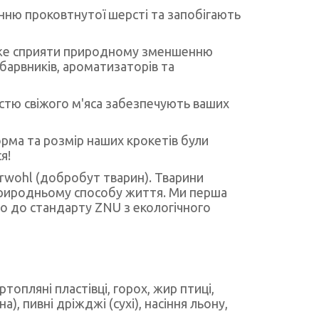
ю проковтнутої шерсті та запобігають
е сприяти природному зменшенню
 барвників, ароматизаторів та
тю свіжого м'яса забезпечують ваших
орма та розмір наших крокетів були
я!
rwohl (добробут тварин). Тварини
 природньому способу життя. Ми перша
дно до стандарту ZNU з екологічного
артопляні пластівці, горох, жир птиці,
), пивні дріжджі (сухі), насіння льону,