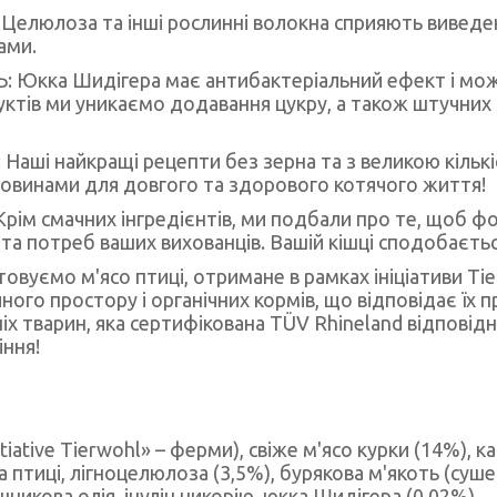
оза та інші рослинні волокна сприяють виведенн
ами.
ка Шидігера має антибактеріальний ефект і мож
одуктів ми уникаємо додавання цукру, а також штучних
 найкращі рецепти без зерна та з великою кількіс
овинами для довгого та здорового котячого життя!
 Крім смачних інгредієнтів, ми подбали про те, щоб ф
а потреб ваших вихованців. Вашій кішці сподобаєтьс
уємо м'ясо птиці, отримане в рамках ініціативи Tie
ого простору і органічних кормів, що відповідає їх
ніх тварин, яка сертифікована TÜV Rhineland відпові
іння!
nitiative Tierwohl» – ферми), свіже м'ясо курки (14%), к
птиці, лігноцелюлоза (3,5%), бурякова м'якоть (сушена
шникова олія, інулін цикорію, юкка Шидігера (0,02%).