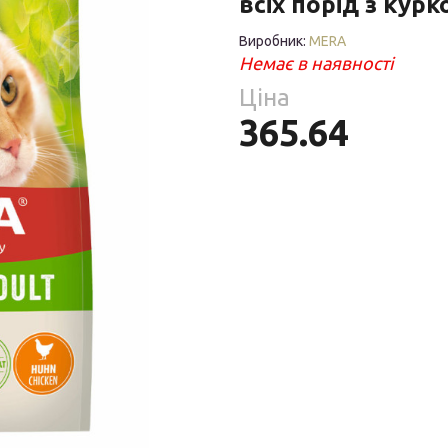
всіх порід з курк
Парфумерія
риб
Виробник:
MERA
Тов
Немає в наявності
реп
Ціна
365.64
уски
я