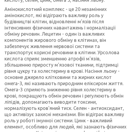
Амінокислотний комплекс - це 20 незамінних
амінокислот, які відіграють важливу роль у
будівництві клітин, відновленні м'язів після
інтенсивних фізичних навантажень і нормалізації
обміну речовин. Лецитин - один із важливих
компонентів жирового обміну в клітинах, він
забезпечує живлення нервової системи та
транспортує корисні речовини в клітини. Урсолова
кислота сприяє зменшенню атрофії м'язів,
збільшенню приросту м'язової тканини, підтримці
рівня цукру та холестерину в крові. Насіння льону -
основне джерело клітковини та жирних кислот
омега-3, які називають природним еліксиром життя.
Омега-3 сприяють зниженню рівня холестерину в
крові, покращують обмін речовин і регулюють обмін
ліпідів, допомагають виводити токсини,
нормалізують кров'яний тиск. Селен - антиоксидант,
що активізує захисні механізми. Він відіграє важливу
роль у роботі імунної системи. Цинк - важливий
елемент, особливо для людей, які зазнають фізичних