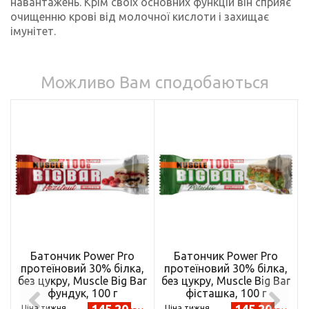
навантажень. Крім своїх основних функцій він сприяє
очищенню крові від молочної кислоти і захищає
імунітет.
Можливо Вам сподобаються
Батончик Power Pro
Батончик Power Pro
протеїновий 30% білка,
протеїновий 30% білка,
без цукру, Muscle Big Bar
без цукру, Muscle Big Bar
фундук, 100 г
фісташка, 100 г
145.20
145.20
Ціна тижня
Ціна тижня