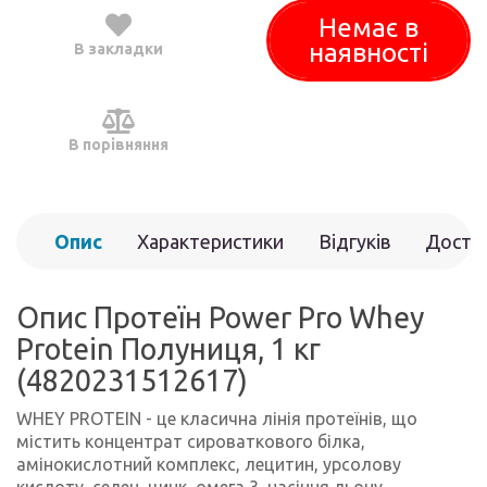
Немає в
наявності
В закладки
В порівняння
Опис
Характеристики
Відгуків
Доста
(0)
Опис Протеїн Power Pro Whey
Protein Полуниця, 1 кг
(4820231512617)
WHEY PROTEIN - це класична лінія протеїнів, що
містить концентрат сироваткового білка,
амінокислотний комплекс, лецитин, урсолову
кислоту, селен, цинк, омега 3, насіння льону.