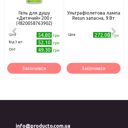
Гель для душу
Ультрафіолетова лампа
«Дитячий» 200 г
Resun запасна, 9 Вт
(4820058763902)
54.80
272.00
Ціна
Ціна
грн
грн
52.10
Від 3 шт.
грн
49.30
Опт
грн
Закінчився
Закінчився
info@producto.com.ua