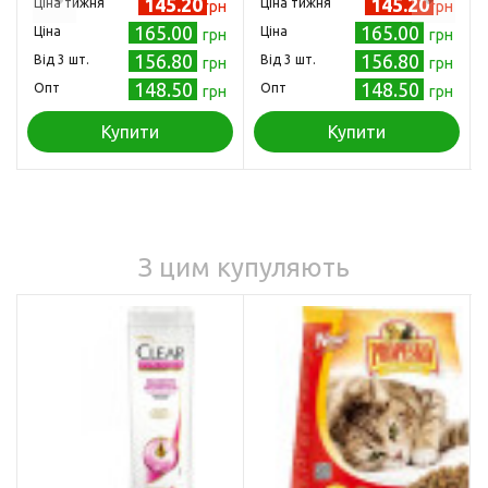
145.20
145.20
Ціна тижня
Ціна тижня
грн
грн
165.00
165.00
Ціна
Ціна
грн
грн
156.80
156.80
Від 3 шт.
Від 3 шт.
грн
грн
148.50
148.50
Опт
Опт
грн
грн
Купити
Купити
З цим купуляють