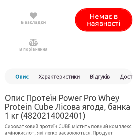
Немає в
наявності
В закладки
В порівняння
Опис
Характеристики
Відгуків
Доста
(0)
Опис Протеїн Power Pro Whey
Protein Cube Лісова ягода, банка
1 кг (4820214002401)
Сироватковий протеїн CUBE містить повний комплекс
амінокислот, які легко засвоюються. Продукт