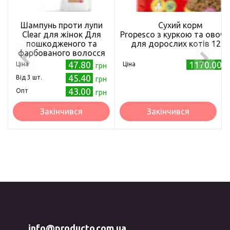
Шампунь проти лупи
Сухий корм
Clear для жінок Для
Propesco з куркою та овоч
пошкодженого та
для дорослих котів 12 кг
фарбованого волосся
200 мл (8717644144275)
47.80
1170.00
Ціна
Ціна
грн
45.40
Від 3 шт.
грн
43.00
Опт
грн
Закінчився
Закінчився
info@producto.com.ua