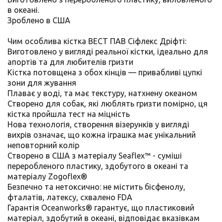
в океані.
Зроблено в США
Чим особлива кістка ВЕСТ ПАВ Сіфлекс Дріфті:
Виготовлено у вигляді реальної кістки, ідеально для
апортів та для любителів гризти
Кістка потовщена з обох кінців — привабливі цупкі
зони для жування
Плаває у воді, та має текстуру, натхнену океаном
Створено для собак, які люблять гризти помірно, ця
кістка пройшла тест на міцність
Нова технологія, створення візерунків у вигляді
вихрів означає, що кожна іграшка має унікальний
неповторний колір
Створено в США з матеріалу Seaflex™ - суміші
переробленого пластику, здобутого в океані та
матеріалу Zogoflex®
Безпечно та нетоксично: не містить бісфенолу,
фталатів, латексу, схвалено FDA
Гарантія Oceanworks® гарантує, що пластиковий
матеріал, здобутий в океані, відповідає вказівкам