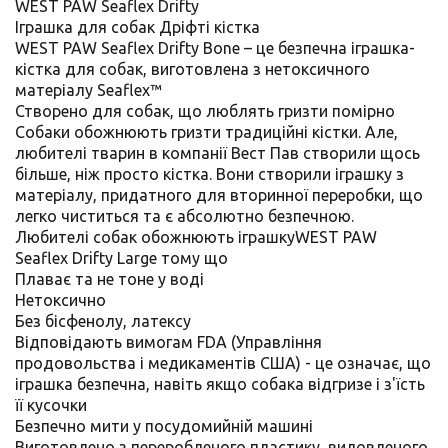
WEST PAW Seaflex Drifty
Iграшка для собак Дріфті кістка
WEST PAW Seaflex Drifty Bone – це безпечна іграшка-
кістка для собак, виготовлена з нетоксичного
матеріалу Seaflex™
Створено для собак, що люблять гризти помірно
Собаки обожнюють гризти традиційні кістки. Але,
любителі тварин в компанії Вест Пав створили щось
більше, ніж просто кістка. Вони створили іграшку з
матеріалу, придатного для вторинної переробки, що
легко чиститься та є абсолютно безпечною.
Любителі собак обожнюють іграшкуWEST PAW
Seaflex Drifty Large тому що
Плаває та не тоне у воді
Нетоксично
Без бісфенолу, латексу
Відповідають вимогам FDA (Управління
продовольства і медикаментів США) - це означає, що
іграшка безпечна, навіть якщо собака відгризе і з'їсть
її кусочки
Безпечно мити у посудомийній машині
Виготовлено з переробленого пластику, виловленого