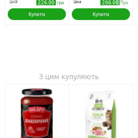
оранжево-жовта
226.00
266.00
Ціна
Ціна
грн
грн
Купити
Купити
З цим купуляють