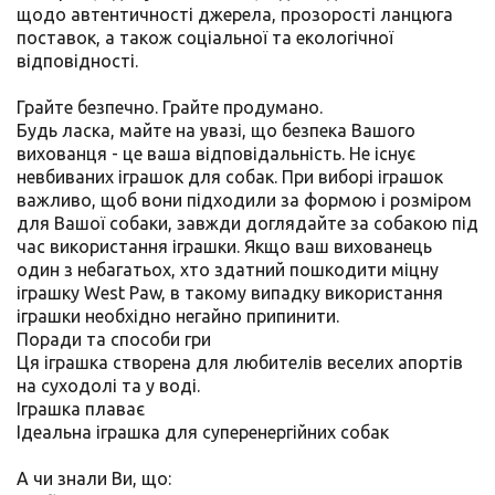
щодо автентичності джерела, прозорості ланцюга
поставок, а також соціальної та екологічної
відповідності.
Грайте безпечно. Грайте продумано.
Будь ласка, майте на увазі, що безпека Вашого
вихованця - це ваша відповідальність. Не існує
невбиваних іграшок для собак. При виборі іграшок
важливо, щоб вони підходили за формою і розміром
для Вашої собаки, завжди доглядайте за собакою під
час використання іграшки. Якщо ваш вихованець
один з небагатьох, хто здатний пошкодити міцну
іграшку West Paw, в такому випадку використання
іграшки необхідно негайно припинити.
Поради та способи гри
Ця іграшка створена для любителів веселих апортів
на суходолі та у воді.
Іграшка плаває
Ідеальна іграшка для суперенергійних собак
А чи знали Ви, що: