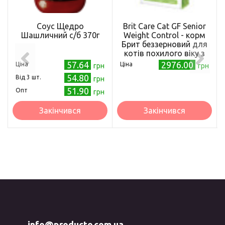
Соус Щедро
Brit Care Cat GF Senior
Шашличний с/б 370г
Weight Control - корм
Брит беззерновий для
котів похилого віку з
надлишковою вагою з
57.64
2976.00
Ціна
Ціна
грн
грн
куркою 7 кг
54.80
Від 3 шт.
грн
(171313/0938)
51.90
Опт
грн
Закінчився
Закінчився
info@producto.com.ua