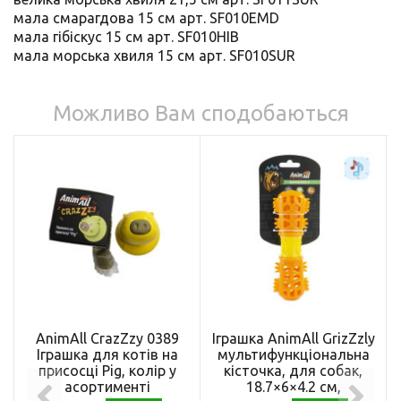
мала смарагдова 15 см арт. SF010EMD
мала гібіскус 15 см арт. SF010HIB
мала морська хвиля 15 см арт. SF010SUR
Можливо Вам сподобаються
AnimAll CrazZzy 0389
Іграшка AnimAll GrizZzly
Іграшка для котів на
мультифункціональна
присосці Pig, колір у
кісточка, для собак,
асортименті
18.7×6×4.2 см,