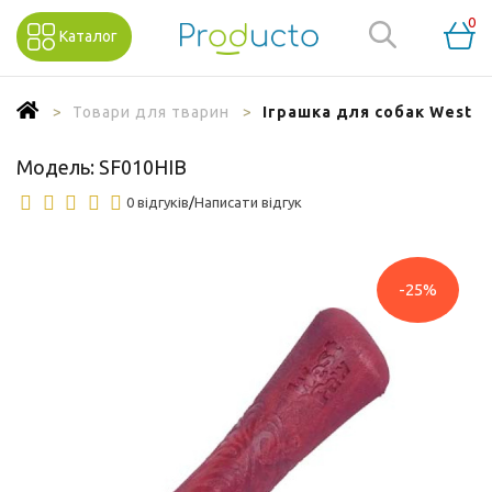
0
Каталог
Товари для тварин
Іграшка для собак West Paw
Модель:
SF010HIB
0 відгуків
/
Написати відгук
-25%