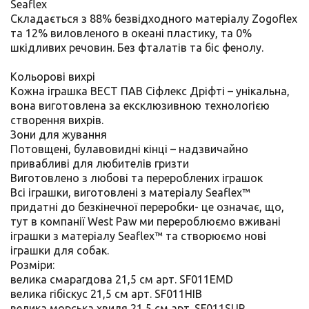
Seaflex
Складається з 88% безвідходного матеріалу Zogoflex
та 12% виловленого в океані пластику, та 0%
шкідливих речовин. Без фталатів та біс фенолу.
Кольорові вихрі
Кожна іграшка ВЕСТ ПАВ Сіфлекс Дріфті – унікальна,
вона виготовлена за ексклюзивною технологією
створення вихрів.
Зони для жування
Потовщені, булавовидні кінці – надзвичайно
привабливі для любителів гризти
Виготовлено з любові та перероблених іграшок
Всі іграшки, виготовлені з матеріалу Seaflex™
придатні до безкінечної переробки- це означає, що,
тут в компанії West Paw ми перероблюємо вживані
іграшки з матеріалу Seaflex™ та створюємо нові
іграшки для собак.
Розміри:
велика смарагдова 21,5 см арт. SF011EMD
велика гібіскус 21,5 см арт. SF011HIB
велика морська хвиля 21,5 см арт. SF011SUR