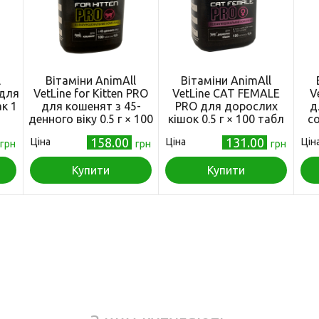
l
Вітаміни AnimAll
Вітаміни AnimAll
 для
VetLine for Kitten PRO
VetLine CAT FEMALE
V
ак 1
для кошенят з 45-
PRO для дорослих
д
денного віку 0.5 г × 100
кішок 0.5 г × 100 табл
со
табл
158.00
131.00
Ціна
Ціна
Цін
грн
грн
грн
Купити
Купити