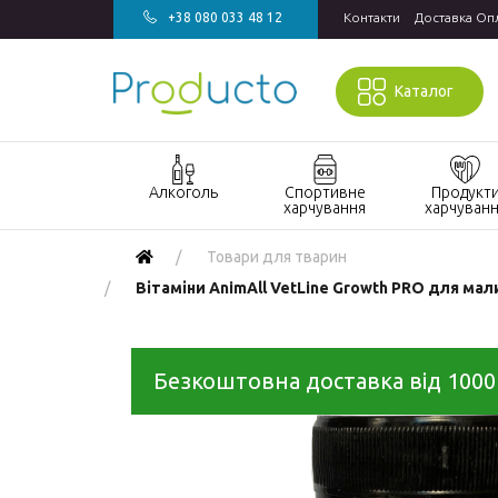
+38 080 033 48 12
Контакти
Доставка Оп
Каталог
Алкоголь
Спортивне
Продукт
харчування
харчуван
Акції алкоголь
Акції спортивне
Акції продукт
Товари для тварин
харчування
харчування
Виски
Вітаміни AnimAll VetLine Growth PRO для мали
БАДи та вітаміни
Кондитерські
Джин
для спорту
вироби
Горілка
Гейнери
Напої
Безкоштовна доставка від 1000
Коньяк і бренді
Протеїн
Продукти
швидкого
Вино
Протеїнові
приготування
батончики
Ігристе вино
Макаронні
Ром