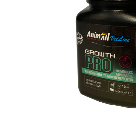
вироби
Лікери
Крупи
Вермут
Соуси
Текіла
Консервація
Слабоалкогольні
Східна кухня
напої
Снеки та зак
Харчові
інгредієнти
Рослинна олі
Борошно та
висівки
Подарункові
набори