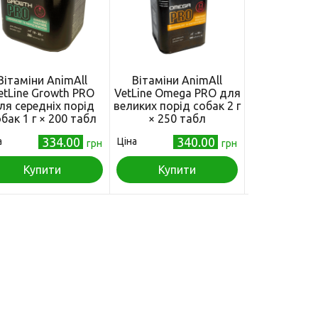
Вітаміни AnimAll
Вітаміни AnimAll
Вітаміни 
etLine Growth PRO
VetLine Omega PRO для
VetLine PA
ля середніх порід
великих порід собак 2 г
для котів та 
бак 1 г × 200 табл
× 250 табл
× 100 
334.00
340.00
а
Ціна
Ціна
грн
грн
Купити
Купити
Куп