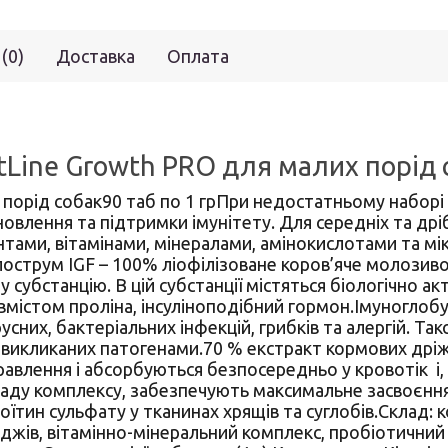
 (0)
Доставка
Оплата
tLine Growth PRO для малих порід с
 порід собак90 таб по 1 грПри недостатньому наборі 
новлення та підтримки імунітету. Для середніх та др
тами, вітамінами, мінералами, амінокислотами та м
острум IGF – 100% ліофілізоване коров’яче молозив
субстанцію. В цій субстанції містяться біологічно ак
 вмістом проліна, інсуліноподібний гормон.Імуноглоб
ірусних, бактеріальних інфекцій, грибків та алергій. Т
ь, викликаних патогенами.70 % екстракт кормових д
авлення і абсорбуються безпосередньо у кровотік і, 
ладу комплексу, забезпечують максимальне засвоєння 
оїтин сульфату у тканинах хрящів та суглобів.Склад: 
жів, вітамінно-мінеральний комплекс, пробіотичний к