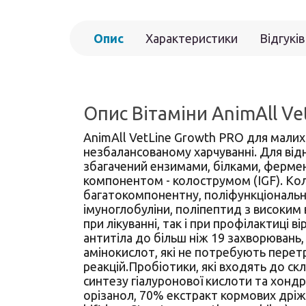
Опис
Характеристики
Відгуків
Опис Вітаміни AnimAll Ve
AnimAll VetLine Growth PRO для малих
незбалансованому харчуванні. Для від
збагачений ензимами, білками, фермен
компонентом - колострумом (IGF). Кол
багатокомпонентну, поліфункціональну 
імуноглобуліни, поліпептид з високим
при лікуванні, так і при профілактиці в
антитіла до більш ніж 19 захворюван
амінокислот, які не потребують перетр
реакцій.Пробіотики, які входять до ск
синтезу гіалуронової кислоти та хондр
орізанол, 70% екстракт кормових дріжд