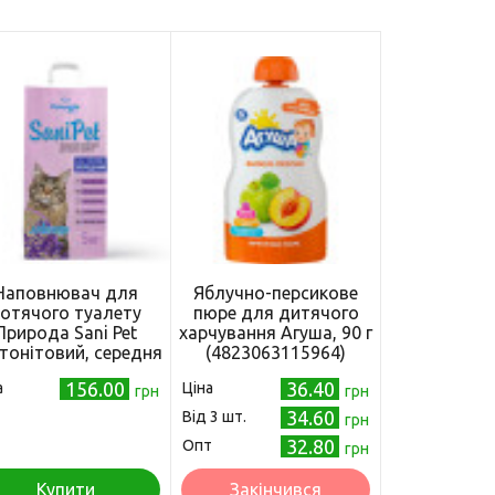
Наповнювач для
Яблучно-персикове
отячого туалету
пюре для дитячого
Природа Sani Pet
харчування Агуша, 90 г
тонітовий, середня
(4823063115964)
нула, з лавандою 5
156.00
36.40
а
Ціна
кг
грн
грн
34.60
Від 3 шт.
грн
32.80
Опт
грн
Купити
Закінчився