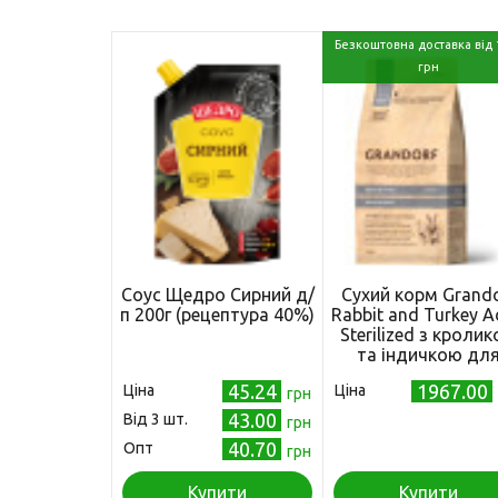
Безкоштовна доставка від 
грн
Соус Щедро Сирний д/
Сухий корм Grando
п 200г (рецептура 40%)
Rabbit and Turkey A
Sterilized з кроли
та індичкою дл
стерилізованих кот
45.24
1967.00
Ціна
Ціна
грн
кг
43.00
Від 3 шт.
грн
40.70
Опт
грн
Купити
Купити