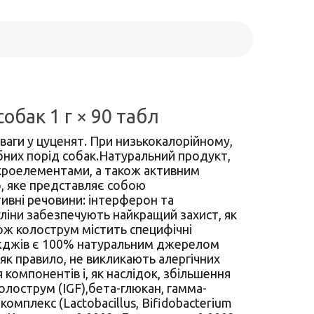
обак 1 г × 90 табл
ваги у цуценят. При низькокалорійному,
ібних порід собак.Натуральний продукт,
ікроелементами, а також активним
о, яке представляє собою
тивні речовини: інтерферон та
уліни забезпечують найкращий захист, як
акож колострум містить специфічні
ріжджів є 100% натуральним джерелом
як правило, не викликають алергічних
компонентів і, як наслідок, збільшення
колострум (IGF),бета-глюкан, гамма-
омплекс (Lactobacillus, Bifidobacterium