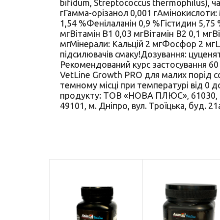
bifidum, Streptococcus thermophilus),
гГамма-орізанол 0,001 гАмінокислоти: 
1,54 %Фенілаланін 0,9 %Гістидин 5,75
мгВітамін В1 0,03 мгВітамін В2 0,1 мг
мгМінерали: Кальцій 2 мгФосфор 2 мгЦ
підсилювачів смаку!Дозування: цуценята
Рекомендований курс застосування 60 дн
VetLine Growth PRO для малих порід соб
темному місці при температурі від 0 
продукту: ТОВ «НОВА ПЛЮС», 61030, м.
49101, м. Дніпро, вул. Троїцька, буд. 