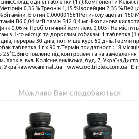
 часник.Склад однієї таблетки (1 г):Компоненти Кількі
Метіонін 0,35 %Треонін 1,15 %Ізолейцин 2,35 %Лейцин
 %Вітаміни: Біотин 0,000001561Ретинолу ацетат 160 
Вітамін В6 0,04 мгВітамін В12 0,4 мгНікотинова кислот
инк 0,06 мгПробіотичний комплекс 0,005 гНе містить
м з 1-го місяця та дорослим собакам: 1 таблетка (1 г)
ів, перерва 30 днів, потім ще курс 60 днів.Термін пр
ак таблетка 1 г х 90 т.Термін придатності: 18 місяців
до 25°С.Виготовлено під контролем та на замовлення
 Харків, вул. Колісниченківська, буд. 7, УкраїнаДи
21а, Українаwww.animall.ua www.zoo.triplex.com.ua E-m
Можливо Вам сподобаються