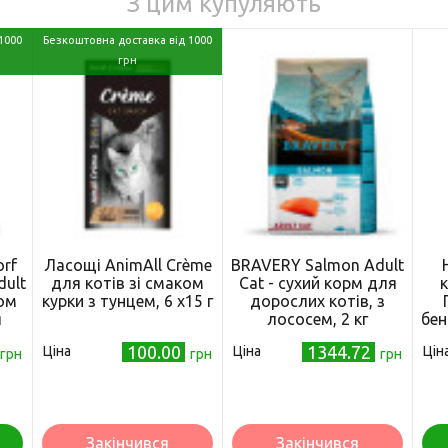
З цим купуляють
1000
Безкоштовна доставка від 1000
грн
rf
Ласощі AnimAll Сrème
BRAVERY Salmon Adult
dult
для котів зі смаком
Cat - сухий корм для
к
ком
курки з тунцем, 6 х15 г
дорослих котів, з
я
лососем, 2 кг
бен
ів 2
гра
100.00
1344.72
Ціна
Ціна
Цін
грн
грн
грн
Закінчився
Закінчився