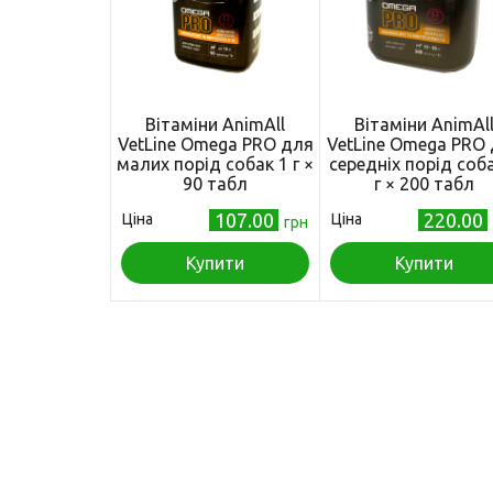
Вітаміни AnimAll
Вітаміни AnimAl
VetLine Omega PRO для
VetLine Omega PRO
малих порід собак 1 г ×
середніх порід соб
90 табл
г × 200 табл
107.00
220.00
Ціна
Ціна
грн
Купити
Купити