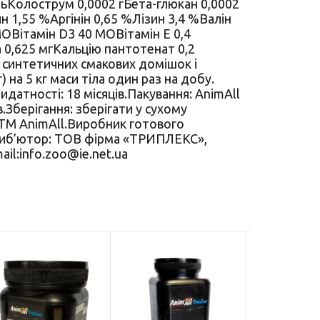
стьКолострум 0,0002 гБета-глюкан 0,0002
 1,55 %Аргінін 0,65 %Лізин 3,4 %Валін
МОВітамін D3 40 МОВітамін E 0,4
а 0,625 мгКальцію пантотенат 0,2
 синтетичних смакових домішок і
 на 5 кг маси тіла один раз на добу.
идатності: 18 місяців.Пакування: AnimAll
.Зберігання: зберігати у сухому
 ТМ AnimAll.Виробник готового
стриб’ютор: ТОВ фірма «ТРИПЛЕКС»,
ail:info.zoo@ie.net.ua