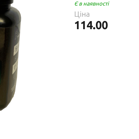
Парфумерія
Є в наявності
риб
Ціна
Тов
реп
114.00
уски
я