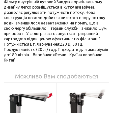
Фільтр внутрішній кутовий.Завдяки оригінальному
дизайну легко розміщується в кутку акваріума,
дозволяє регулювати потужність потоку. Нова
конструкція позоло добится низького опору потоку
води, зменшилося навантаження на помпу, що в
свою чергу збільшило її термін служби і знизило шум
при роботі. У фільтрі застосовується тригранний
картридж з підвищеною ефективністю фільтрації.
Потужність:8 Вт. Харчування:220 В, 50 Гц.
Продуктивність:720 л / год. Підходить для акваріумів
до:180 літрів. Виробник: >Resun Країна виробник:
Китай
Можливо Вам сподобаються