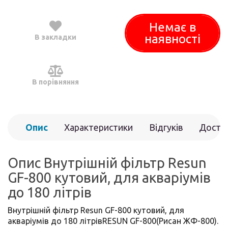
Немає в
наявності
В закладки
В порівняння
Опис
Характеристики
Відгуків
Доста
(0)
Опис Внутрішній фільтр Resun
GF-800 кутовий, для акваріумів
до 180 літрів
Внутрішній фільтр Resun GF-800 кутовий, для
акваріумів до 180 літрівRESUN GF-800(Рисан ЖФ-800).