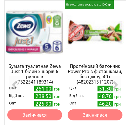
Безкоштовна доставка від 1000 грн
Бумага туалетная Zewa
Протеїновий батончик
Just 1 білий 5 шарів 6
Power Pro з фісташками,
рулонів
без цукру, 40 г
(7322541189314)
(4820231511207)
251.00
51.30
Ціна
Ціна
грн
грн
238.50
48.70
Від 3 шт.
Від 3 шт.
грн
грн
225.90
46.20
Опт
Опт
грн
грн
Закінчився
Закінчився