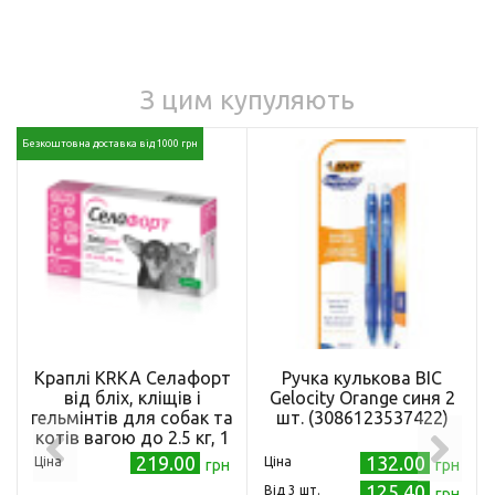
З цим купуляють
Безкоштовна доставка від 1000 грн
Краплі KRKA Селафорт
Ручка кулькова BIC
від бліх, кліщів і
Gelocity Orange синя 2
гельмінтів для собак та
шт. (3086123537422)
котів вагою до 2.5 кг, 1
піпетка
219.00
132.00
Ціна
Ціна
грн
грн
125.40
Від 3 шт.
грн