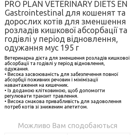
PRO PLAN VETERINARY DIETS EN
Gastrointestinal для кошенят та
дорослих котів для зменшення
розладів кишкової абсорбації та
годівлі у період відновлення,
одужання мус 195 г
Ветеринарна дієта для зменшення розладів кишкової
абсорбації та годівлі у період відновлення,
одужання.
• Висока засвоюваність для забезпечення повної
абсорбції поживних речовин і мінімізації
навантаження на кишечник.
• Із доданою клітковиною, щоб допомогти
регулювати транзит травлення.
• Висока смакова привабливість для задоволення
потреб котів зі зниженим апетитом.
Можливо Вам сподобаються