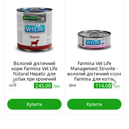
Вологий дієтичний
Farmina Vet Life
корм Farmina Vet Life
Management Struvite -
Natural Hepatic для
вологий дієтичний корм
собак при хронічній
Farmina для котів,
печінковій
призначений для
245.00
114.00
Ціна
Ціна
грн
грн
недостатності, з
лікування та
яйцями, картоплею та
профілактики
куркою, 300 г
рецидивів струвітних
Купити
Купити
уролітів, 85 г