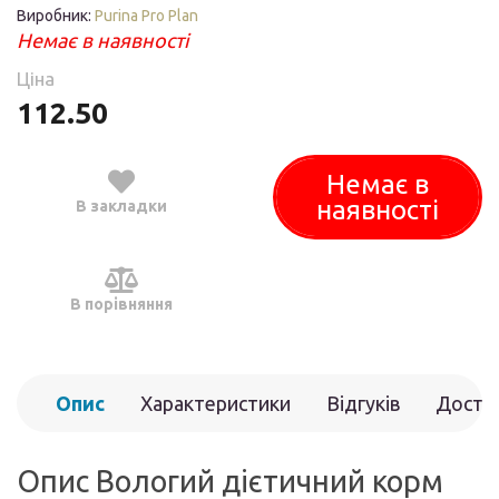
Виробник:
Purina Pro Plan
Немає в наявності
Ціна
112.50
Немає в
наявності
В закладки
В порівняння
Опис
Характеристики
Відгуків
Доста
(0)
Опис Вологий дієтичний корм