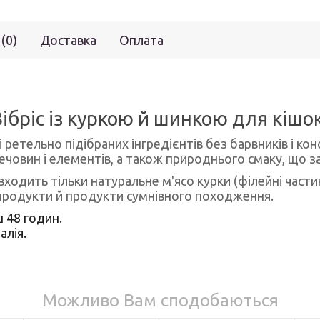
 (0)
Доставка
Оплата
Вібріс із куркою й шинкою для кішок
і ретельно підібраних інгредієнтів без барвників і к
ечовин і елементів, а також природнього смаку, що з
 входить тільки натуральне м'ясо курки (філейні час
бпродукти й продукти сумнівного походження.
ш 48 годин.
алія.
Можливо Вам сподобаються