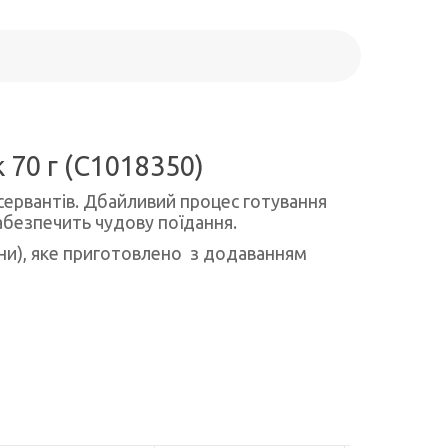
 70 г (C1018350)
онсервантів. Дбайливий процес готування
абезпечить чудову поїдання.
тини), яке приготовлено з додаванням