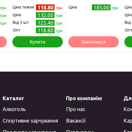
(4823001607582)
118.80
185.00
Ціна тижня
Ціна
Цін
грн
грн
грн
132.00
Ціна
Цін
грн
грн
125.40
Від 3 шт.
Від
грн
грн
118.80
Опт
Оп
грн
Купити
Закінчився
Каталог
Про компанію
Для
Алкоголь
Про нас
Ко
Спортивне харчування
Вакансії
Кар