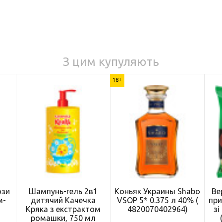
З цим купуляють
18+
ози
Шампунь-гель 2в1
Коньяк Украины Shabo
Ве
м-
дитячий Качечка
VSOP 5* 0.375 л 40% (
пр
Кряка з екстрактом
4820070402964)
зі
)
ромашки, 750 мл