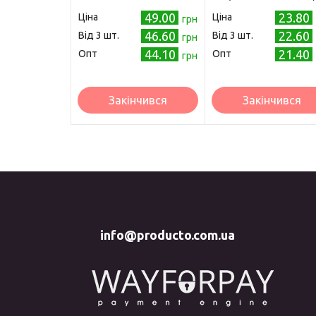
49.00
23.80
Ціна
Ціна
грн
46.60
22.60
Від 3 шт.
Від 3 шт.
грн
44.10
21.40
Опт
Опт
грн
Закінчився
Закінчився
info@producto.com.ua