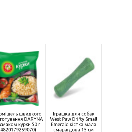
рмішель швидкого
Іграшка для собак
иготування DARYNA
West Paw Drifty Small
 смаком курки 50 г
Emerald кістка мала
(4820179259070)
смарагдова 15 см