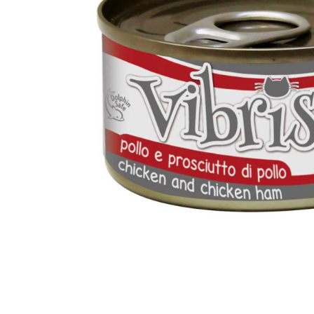
вироби
Лікери
Крупи
Вермут
Соуси
Текіла
Консервація
Слабоалкогольні
Східна кухня
напої
Снеки та зак
Харчові
інгредієнти
Рослинна олі
Борошно та
висівки
Подарункові
набори