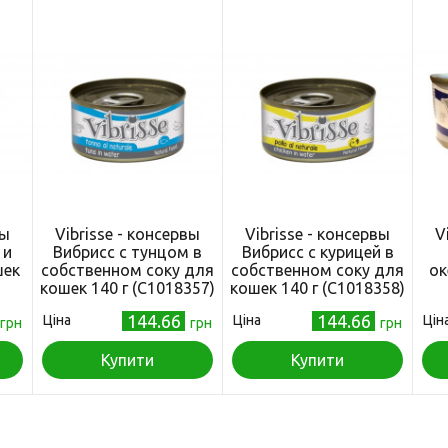
вы
Vibrisse - консервы
Vibrisse - консервы
V
 и
Вибрисс с тунцом в
Вибрисс с курицей в
шек
собственном соку для
собственном соку для
ок
кошек 140 г (C1018357)
кошек 140 г (C1018358)
144.66
144.66
Ціна
Ціна
Цін
грн
грн
грн
Купити
Купити