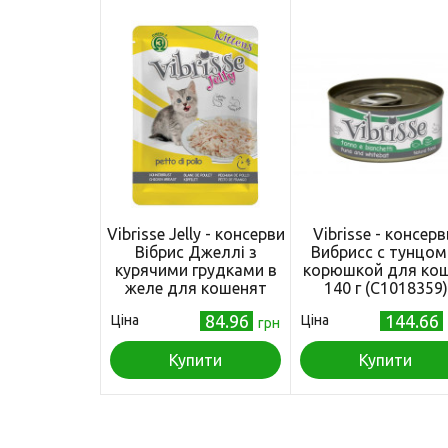
Vibrisse Jelly - консерви
Vibrisse - консер
Вібрис Джеллі з
Вибрисс с тунцом
курячими грудками в
корюшкой для ко
желе для кошенят
140 г (C1018359)
(пауч) 70 г (C1018991)
84.96
144.66
Ціна
Ціна
грн
Купити
Купити