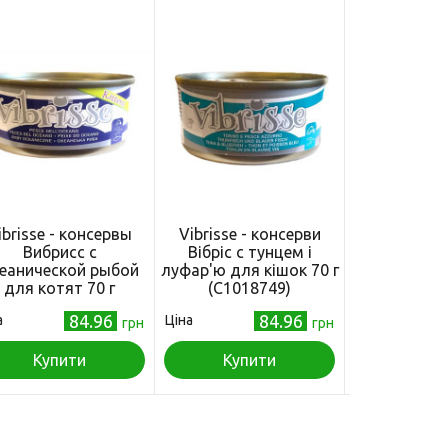
ibrisse - консервы
Vibrisse - консерви
Vibrisse
Вибрисс с
Вібріс c тунцем і
консерви Віб
еанической рыбой
луфар'ю для кішок 70 г
куркою й т
для котят 70 г
(C1018749)
соусі з во
(C1018751)
для кішо
84.96
84.96
а
Ціна
Ціна
грн
грн
(C1018
Купити
Купити
Куп