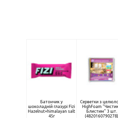
Батончик у
Серветки з целюл
шоколадній глазурі Fizi
HighFoam "Чисти
Hazelnut+himalayan salt
Блистим" 3 шт.
45г
(4820160790278