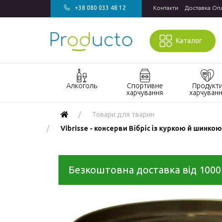
+38 080 033 48 12
Контакти
Доставка Оп
Каталог
Алкоголь
Спортивне
Продукт
харчування
харчуван
Акції алкоголь
Акції спортивне
Акції продукт
Товари для тварин
харчування
харчування
Виски
Vibrisse - консерви Вібріс із куркою й шинкою
БАДи та вітаміни
Кондитерські
Джин
для спорту
вироби
Горілка
Гейнери
Напої
Безкоштовна доставка від 1000
Коньяк і бренді
Протеїн
Продукти
швидкого
Вино
Протеїнові
приготування
батончики
Ігристе вино
Макаронні
Ром