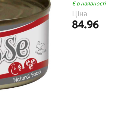
Парфумерія
Є в наявності
риб
Ціна
Тов
реп
84.96
уски
я