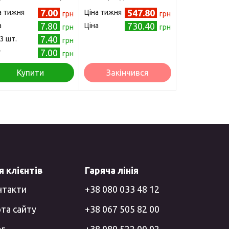
7.00
547.80
а тижня
Ціна тижня
грн
грн
7.80
730.40
а
Ціна
грн
грн
7.40
 3 шт.
грн
7.00
т
грн
Купити
Закінчився
 клієнтів
Гаряча лінія
нтакти
+38 080 033 48 12
та сайту
+38 067 505 82 00