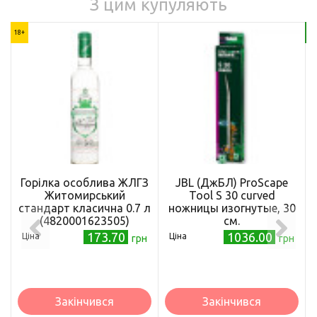
З цим купуляють
18+
Бе
Горілка особлива ЖЛГЗ
JBL (ДжБЛ) ProScape
Житомирський
Tool S 30 curved
стандарт класична 0.7 л
ножницы изогнутые, 30
(4820001623505)
см.
173.70
1036.00
Ціна
Ціна
грн
грн
Закінчився
Закінчився