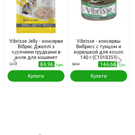
Vibrisse Jelly - консерви
Vibrisse - консервы
Вібрис Джеллі з
Вибрисс с тунцом и
курячими грудками в
корюшкой для кошек
желе для кошенят
140 г (C1018359)
(пауч) 70 г (C1018991)
84.96
144.66
Ціна
Ціна
грн
грн
Купити
Купити