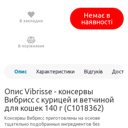
Немає в
наявності
В закладки
В порівняння
Опис
Характеристики
Відгуків
Доста
(0)
Опис Vibrisse - консервы
Вибрисс с курицей и ветчиной
для кошек 140 г (C1018362)
Консервы Вибрисс приготовлены на основе
тщательно подобранных ингредиентов без