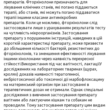
препаратів. Фторхінолони призначають для
лікування клінічних станів, які погано піддаються
терапії, або станів, які можуть погано піддаватися
терапії іншими класами антимікробних
препаратів. Коли це можливо, фторхінолони слід
застосовувати лише з урахуванням результатів тесту
на чутливість мікроорганізмів. Застосування
препарату з порушенням інструкцій, наведених в цій
короткій характеристиці препарату, може призвести
до збільшення кількості бактерій, резистентних до
фторхінолонів, та зменшення ефективності лікування
іншими хінолонами через наявність перехресної
стійкості.Використання під час вагітності, лактаціїУ
дослідженнях на лабораторних тваринах (щурах,
кролях) доказів наявності тератогенної,
ембріотоксичної або токсичної дії марбофлоксацину
на материнський організм при застосуванні в
терапевтичних дозах не отримали. Однак спеціальні
дослідження з вивчення застосування препарату
вагітним або лактуючим кішкам та собакам не
проводили. Тому застосування препарату цим видам