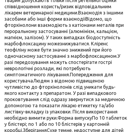
тварин допускають тільки після ретельної оцінки
співвідношення користь/ризик відповідальним
лікарем ветеринарної медицини.Взаємодія з іншими
засобами або інші форми взаємодіїВідомо, що
фторхінолони взаємодіють з катіонами металів при
пероральному застосуванні (алюмінієм, кальцієм,
магнієм, залізом). У таких випадках біодоступність
марбофлоксацину можезнижуватися. Кліренс
теофіліну може бути значно знижений при його
одночасному застосуванні з марбофлоксацином.У
разі передозування можуть спостерігати гострі
неврологічні розлади, які потребують
симптоматичного лікування.Попередження для
користувачаЛюдям з відомою підвищеною
чутливістю до фторхінолонів слід уникати будь-
якого контакту з препаратом. У разі випадкового
проковтування слід одразу звернутися за медичною
допомогою та показати лікарю етикетку та/або
листівку-вкладку із упаковки. Після використання
необхідно вимити руки.Форма випускуПо 10 таблеток
у блістері; по 1 або по 10 блістерів у картонній
коробці.ЗберіганняСухе темне, недоступне для дітей