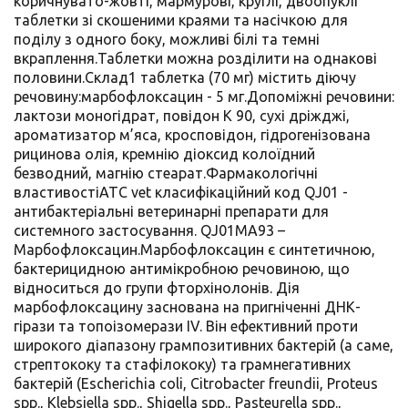
коричнувато-жовті, мармурові, круглі, двоопуклі
таблетки зі скошеними краями та насічкою для
поділу з одного боку, можливі білі та темні
вкраплення.Таблетки можна розділити на однакові
половини.Склад1 таблетка (70 мг) містить діючу
речовину:марбофлоксацин - 5 мг.Допоміжні речовини:
лактози моногідрат, повідон К 90, сухі дріжджі,
ароматизатор м’яса, кросповідон, гідрогенізована
рицинова олія, кремнію діоксид колоїдний
безводний, магнію стеарат.Фармакологічні
властивостіATC vet класифікаційний код QJ01 -
антибактеріальні ветеринарні препарати для
системного застосування. QJ01МА93 –
Марбофлоксацин.Марбофлоксацин є синтетичною,
бактерицидною антимікробною речовиною, що
відноситься до групи фторхінолонів. Дія
марбофлоксацину заснована на пригніченні ДНК-
гірази та топоізомерази IV. Він ефективний проти
широкого діапазону грампозитивних бактерій (а саме,
стрептококу та стафілококу) та грамнегативних
бактерій (Escherichia coli, Citrobacter freundii, Proteus
spp., Klebsiella spp., Shigella spp., Pasteurella spp.,