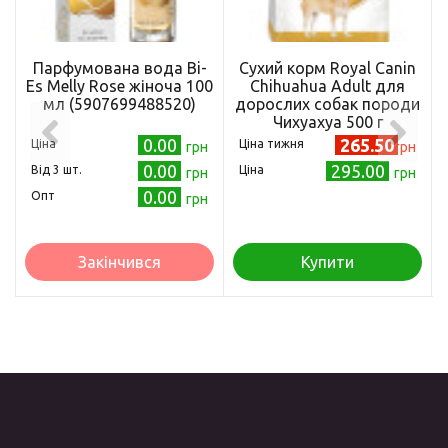
Парфумована вода Bi-
Сухий корм Royal Canin
Es Melly Rose жіноча 100
Chihuahua Adult для
мл (5907699488520)
дорослих собак породи
Чихуахуа 500 г
(3182550718813)
0.00
265.50
Ціна
Ціна тижня
грн
грн
0.00
295.00
Від 3 шт.
Ціна
грн
грн
0.00
Опт
грн
Закінчився
Купити