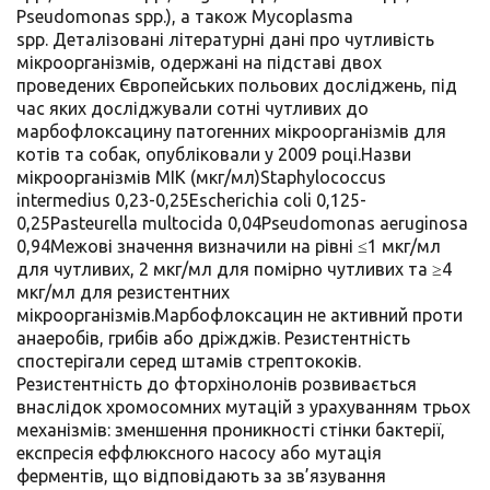
Pseudomonas spp.), а також Mycoplasma
spp. Деталізовані літературні дані про чутливість
мікроорганізмів, одержані на підставі двох
проведених Європейських польових досліджень, під
час яких досліджували сотні чутливих до
марбофлоксацину патогенних мікроорганізмів для
котів та собак, опубліковали у 2009 році.Назви
мікроорганізмів МІК (мкг/мл)Staphylococcus
intermedius 0,23-0,25Escherichia coli 0,125-
0,25Pasteurella multocida 0,04Pseudomonas aeruginosa
0,94Межові значення визначили на рівні ≤1 мкг/мл
для чутливих, 2 мкг/мл для помірно чутливих та ≥4
мкг/мл для резистентних
мікроорганізмів.Марбофлоксацин не активний проти
анаеробів, грибів або дріжджів. Резистентність
спостерігали серед штамів стрептококів.
Резистентність до фторхінолонів розвивається
внаслідок хромосомних мутацій з урахуванням трьох
механізмів: зменшення проникності стінки бактерії,
експресія еффлюксного насосу або мутація
ферментів, що відповідають за зв’язування