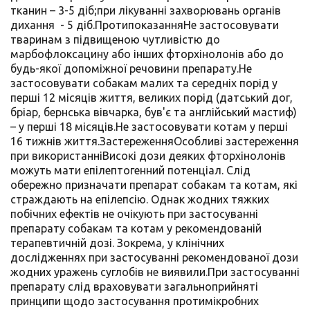
тканин – 3-5 діб;при лікуванні захворювань органів
дихання - 5 діб.ПротипоказанняНе застосовувати
тваринам з підвищеною чутливістю до
марбофлоксацину або інших фторхінолонів або до
будь-якої допоміжної речовини препарату.Не
застосовувати собакам малих та середніх порід у
перші 12 місяців життя, великих порід (датський дог,
бріар, бернська вівчарка, був'є та англійський мастиф)
– у перші 18 місяців.Не застосовувати котам у перші
16 тижнів життя.ЗастереженняОсобливі застереження
при використанніВисокі дози деяких фторхінолонів
можуть мати епілептогенний потенціал. Слід
обережно призначати препарат собакам та котам, які
страждають на епілепсію. Однак жодних тяжких
побічних ефектів не очікують при застосуванні
препарату собакам та котам у рекомендованій
терапевтичній дозі. Зокрема, у клінічних
дослідженнях при застосуванні рекомендованої дози
жодних уражень суглобів не виявили.При застосуванні
препарату слід враховувати загальноприйняті
принципи щодо застосування протимікробних