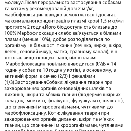
молекул.Після перорального застосування собакам
та котам у рекомендованій дозі 2 мг/кг,
марбофлоксацин швидко всмоктується і досягає
максимальної концентрації в плазмі крові 1,5 мкг/мл
протягом 2 годин.Його біодоступність близька до
100%.Марбофлоксацин слабо зв'язується з білками
плазми (менше 10%), добре розподіляється по
організму і в більшості тканин (печінка, нирки, шкіра,
легені, сечовий міхур, матка, травному каналі), він
досягає вищої концентрації, ніж у плазмі.
Марбофлоксацин повільно виводиться (t½ß = 14
годин у собак та 10 годин у котів), в основному, в
активній формі з сечею (2/3) і фекаліями
(1/3).ЗастосуванняСобаки: лікування тварин при
захворюваннях органів сечовивідних шляхів та
дихання, шкіри та м'яких тканин (піодермія шкірних
складок, імпетиго, фолікуліт, фурункульоз, целюліт),
що спричинені мікроорганізмами, чутливими до
марбофлоксацину. Коти: лікування тварин при
захворюваннях органів дихання, шкіри та м'яких
тканин, що спричинені мікроорганізмами, чутливими