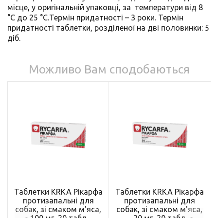
місце, у оригінальній упаковці, за температури від 8
°С до 25 °С.Термін придатності – 3 роки. Термін
придатності таблетки, розділеної на дві половинки: 5
діб.
Можливо Вам сподобаються
Таблетки KRKA Рікарфа
Таблетки KRKA Рікарфа
протизапальні для
протизапальні для
собак, зі смаком м'яса,
собак, зі смаком м'яса,
100 мг, 20 табл
20 мг, 20 табл