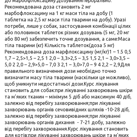
до марбофлоксацину.ДозуванняПерорально.
Рекомендована доза становить 2 мг
марбофлоксацину на 1 кг маси тіла на добу (1
таблетка на 2,5 кг маси тіла тварини на добу). Уразі
потреби, лише у собак, застосування комбінації цілих
або половинок таблеток різних дозувань (5 мг, 20 мг
або 80 мг) забезпечить точне дозування, а саме:Маса
тіла тварини (кг) Кількість таблеток(доза 5 мг)
Рекомендована доза марфлоксацину (мг/кг)1 – 1.5 0,5
1,7 – 2,5>1,5 – 2,5 1 2,0 – 3,3>2,5 – 3,5 1,5 2,1 – 3,0>3,5 –
5,0 2 2,0 – 2,9>5,0 – 7,0 3 2,1 – 3,0>7,0 – 9 4 2,2 – 2,9Для
правильного визначення дози необхідно точно
визначити масу тіла тварини (наскільки це можливо),
щоб уникнути недостатньої дози.Курс лікування
становить для собак:при лікуванні захворювань шкіри
та м’яких тканин – мінімум 5 діб або максимум 40 діб,
залежно від перебігу захворювання;при лікуванні
захворювань органів сечовивідних шляхів -10-28 діб,
залежно від перебігу захворювання;при лікуванні
захворювань органів дихання - 7-21 добу, залежно
від перебігу захворювання.Курс лікування становить
для котів:при лікуванні захворювань шкіри та м’яких