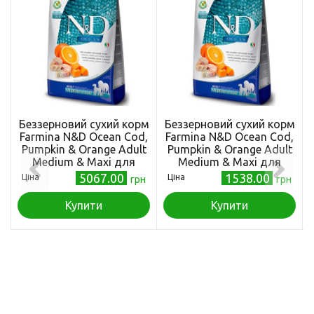
Беззерновий сухий корм
Беззерновий сухий корм
Farmina N&D Ocean Cod,
Farmina N&D Ocean Cod,
Pumpkin & Orange Adult
Pumpkin & Orange Adult
Medium & Maxi для
Medium & Maxi для
собак середніх і великих
собак середніх і великих
5067.00
1538.00
Ціна
Ціна
грн
грн
порід, з тріскою та
порід, з тріскою та
апельсином, 12 кг
апельсином, 2,5 кг
Купити
Купити