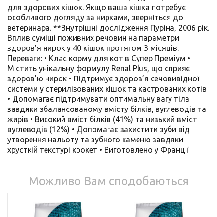
для здорових кішок. Якщо ваша кішка потребує
особливого догляду за нирками, зверніться до
ветеринара. **Внутрішні дослідження Пуріна, 2006 рік.
Вплив суміші поживних речовин на параметри
здоров’я нирок у 40 кішок протягом 3 місяців.
Переваги: • Клас корму для котів Супер Преміум •
Містить унікальну формулу Renal Plus, що сприяє
здоров'ю нирок • Підтримує здоров’я сечовивідної
системи у стерилізованих кішок та кастрованих котів
• Допомагає підтримувати оптимальну вагу тіла
завдяки збалансованому вмісту білків, вуглеводів та
жирів • Високий вміст білків (41%) та низький вміст
вуглеводів (12%) • Допомагає захистити зуби від
утворення нальоту та зубного каменю завдяки
хрусткій текстурі крокет • Виготовлено у Франції
Можливо Вам сподобаються