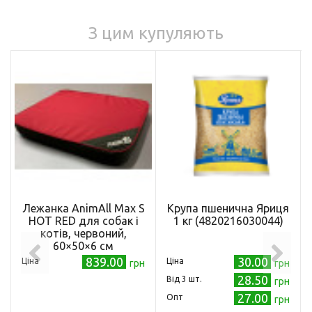
З цим купуляють
Лежанка AnimAll Max S
Крупа пшенична Яриця
HOT RED для собак і
1 кг (4820216030044)
котів, червоний,
60×50×6 см
839.00
30.00
Ціна
Ціна
грн
грн
28.50
Від 3 шт.
грн
27.00
Опт
грн