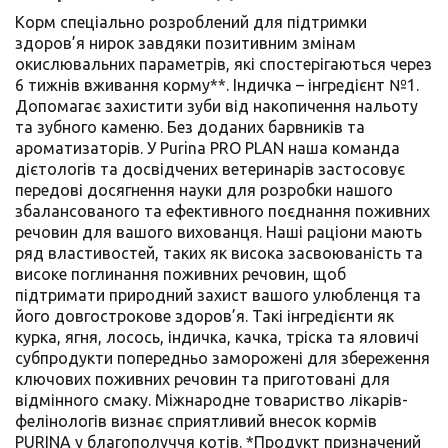
Корм спеціально розроблений для підтримки
здоров’я нирок завдяки позитивним змінам
окислювальних параметрів, які спостерігаються через
6 тижнів вживання корму**. Індичка – інгредієнт №1.
Допомагає захистити зуби від накопичення нальоту
та зубного каменю. Без доданих барвників та
ароматизаторів. У Purina PRO PLAN наша команда
дієтологів та досвідчених ветеринарів застосовує
передові досягнення науки для розробки нашого
збалансованого та ефективного поєднання поживних
речовин для вашого вихованця. Наші раціони мають
ряд властивостей, таких як висока засвоюваність та
високе поглинання поживних речовин, щоб
підтримати природний захист вашого улюбленця та
його довгострокове здоров’я. Такі інгредієнти як
курка, ягня, лосось, індичка, качка, тріска та яловичі
субпродукти попередньо заморожені для збереження
ключових поживних речовин та приготовані для
відмінного смаку. Міжнародне товариство лікарів-
фелінологів визнає сприятливий внесок кормів
PURINA у благополуччя котів. *Продукт призначений