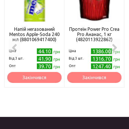
Напій негазований
Протеїн Power Pro Crea
Mentos Apple-Soda 240
Pro Ананас, 1 кг
мл (8801069417400)
(4820113922862)
44.10
1386.00
Ціна
Ціна
грн
грн
41.90
1316.70
Від 3 шт.
Від 3 шт.
грн
грн
39.70
1247.40
Опт
Опт
грн
грн
Закінчився
Закінчився