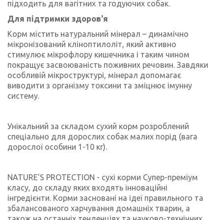
підходить для вагітних та годуючих собак.
Для підтримки здоров'я
Корм містить натуральний мінерал – динамічно
мікронізований кліноптилоліт, який активно
стимулює мікрофлору кишечника і таким чином
покращує засвоюваність поживних речовин. Завдяки
особливій мікроструктурі, мінерал допомагає
виводити з організму токсини та зміцнює імунну
систему.
Унікальний за складом сухий корм розроблений
спеціально для дорослих собак малих порід (вага
дорослої особини 1-10 кг).
NATURE'S PROTECTION - сухі корми Супер-преміум
класу, до складу яких входять інноваційні
інгредієнти. Корми засновані на ідеї правильного та
збалансованого харчування домашніх тварин, а
також на останніх тенденціях та науково-технічних