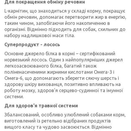
Для покращення обміну речовин
L-карнітин, що знаходиться у складі корму, покращує
обмін речовин, допомагає перетворити жир в енергію,
таким чином, запобігаючи його накопиченню в
організмі. Відмінно підходить для собак, схильних до
набору надлишкової маси тіла.
Суперпродукт - лосось
Основне джерело білка в кормі – сертифікований
норвезький лосось. Один з найпопулярніших джерел
легкозасвоюваного білка, багатий також
поліненасиченими жирними кислотами Омега-3 і
Омега-6, що допомагають зберегти сяючу шерсть і
здорову шкіру вихованця, позитивно впливають на
роботу мозку, здоров'я серцево-судинної та імунної
системи.
Для здоров'я травної системи
Збалансований, особливо улюблений собаками корм,
виготовлений із ретельно відібраних продуктів
вищого класу та чудово засвоюється. Відмінно