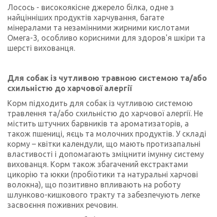
Лосось - високоякісне джерело білка, одне з
найцінніших продуктів харчування, багате
мінералами та незамінними жирними кислотами
Омега-3, особливо корисними для здоров'я шкіри та
шерсті вихованця.
Для собак із чутливою травною системою та/або
схильністю до харчової алергії
Корм підходить для собак із чутливою системою
травлення та/або схильністю до харчової алергії. Не
містить штучних барвників та ароматизаторів, а
також пшениці, яєць та молочних продуктів. У складі
корму – квітки календули, що мають протизапальні
властивості і допомагають зміцнити імунну систему
вихованця. Корм також збагачений екстрактами
цикорію та юкки (пробіотики та натуральні харчові
волокна), що позитивно впливають на роботу
шлунково-кишкового тракту та забезпечують легке
засвоєння поживних речовин.