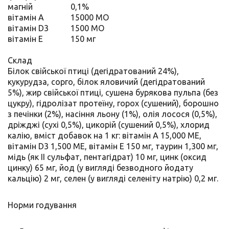
магній
0,1%
вітамін А
15000 МО
вітамін D3
1500 МО
вітамін E
150 мг
Склад
Білок свійської птиці (дегідратований 24%),
кукурудза, сорго, білок яловичий (дегідратований
5%), жир свійської птиці, сушена бурякова пульпа (без
цукру), гідролізат протеїну, горох (сушений), борошно
з печінки (2%), насіння льону (1%), олія лосося (0,5%),
дріжджі (сухі 0,5%), цикорій (сушений 0,5%), хлорид
калію, вміст добавок на 1 кг: вітамін А 15,000 МЕ,
вітамін D3 1,500 MЕ, вітамін Е 150 мг, таурин 1,300 мг,
мідь (як ІІ сульфат, пентагідрат) 10 мг, цинк (оксид
цинку) 65 мг, йод (у вигляді безводного йодату
кальцію) 2 мг, селен (у вигляді селеніту натрію) 0,2 мг.
Норми годування