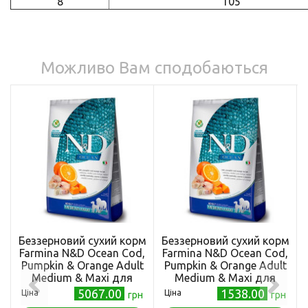
8
105
Можливо Вам сподобаються
Беззерновий сухий корм
Беззерновий сухий корм
Farmina N&D Ocean Cod,
Farmina N&D Ocean Cod,
Pumpkin & Orange Adult
Pumpkin & Orange Adult
Medium & Maxi для
Medium & Maxi для
собак середніх і великих
собак середніх і великих
5067.00
1538.00
Ціна
Ціна
грн
грн
порід, з тріскою та
порід, з тріскою та