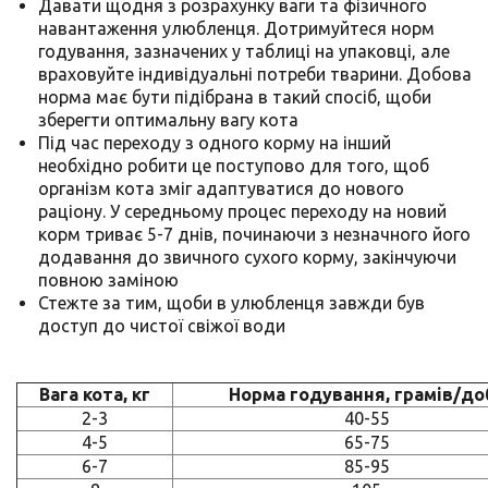
Давати щодня з розрахунку ваги та фізичного
навантаження улюбленця. Дотримуйтеся норм
годування, зазначених у таблиці на упаковці, але
враховуйте індивідуальні потреби тварини. Добова
норма має бути підібрана в такий спосіб, щоби
зберегти оптимальну вагу кота
Під час переходу з одного корму на інший
необхідно робити це поступово для того, щоб
організм кота зміг адаптуватися до нового
раціону. У середньому процес переходу на новий
корм триває 5-7 днів, починаючи з незначного його
додавання до звичного сухого корму, закінчуючи
повною заміною
Стежте за тим, щоби в улюбленця завжди був
доступ до чистої свіжої води
Вага кота, кг
Норма годування, грамів/до
2-3
40-55
4-5
65-75
6-7
85-95