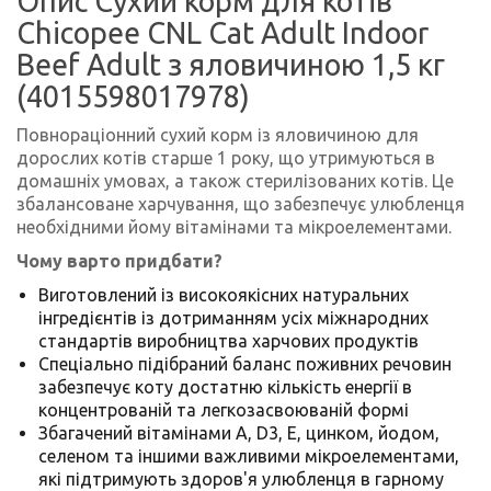
Опис Сухий корм для котів
Chicopee CNL Cat Adult Indoor
Beef Adult з яловичиною 1,5 кг
(4015598017978)
Повнораціонний сухий корм із яловичиною для
дорослих котів старше 1 року, що утримуються в
домашніх умовах, а також стерилізованих котів. Це
збалансоване харчування, що забезпечує улюбленця
необхідними йому вітамінами та мікроелементами.
Чому варто придбати?
Виготовлений із високоякісних натуральних
інгредієнтів із дотриманням усіх міжнародних
стандартів виробництва харчових продуктів
Спеціально підібраний баланс поживних речовин
забезпечує коту достатню кількість енергії в
концентрованій та легкозасвоюваній формі
Збагачений вітамінами A, D3, E, цинком, йодом,
селеном та іншими важливими мікроелементами,
які підтримують здоров'я улюбленця в гарному