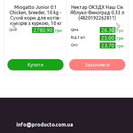
Miogatto Junior 0.1
Нектар ОКЗДХ Наш Сік
Chicken, breeder, 10 kg -
Яблуко-Виноград 0.33 л
Сухий корм для котів-
(4820192262811)
юніорів з куркою, 10 кг
2780.90
26.30
Ціна
Ціна
грн
грн
25.00
Від 3 шт.
грн
23.70
Опт
грн
Купити
Закінчився
info@producto.com.ua