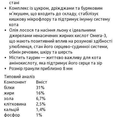
стані
Комплекс із цукром, дріжджами та буряковим
м'якушем, що входить до складу, стабілізує
кишкову мікрофлору та підтримує імунну систему
кота
Олія лосося та насіння льону є ідеальними
джерелами ненасичених жирних кислот Омега-3,
що мають позитивний вплив на розумові здібності
улюбленця, стан його серцево-судинної системи,
обмін речовин, шкіру та шерсть
Містить таурин — життєво важливу для кота
амінокислоту, яка підтримує його серце та зір
Розмір гранули приблизно 8 мм
Типовий аналіз
Компонент
Вміст
білки
31%
жири
16%
зола
6,7%
клітковина
2,5%
кальцій
1,4%
фосфор
1%