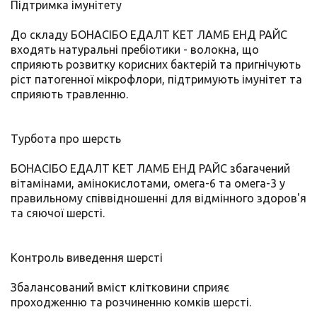
Підтримка імунітету
До складу БОНАСІБО ЕДАЛТ КЕТ ЛАМБ ЕНД РАЙС
входять натуральні пребіотики - волокна, що
сприяють розвитку корисних бактерій та пригнічують
ріст патогенної мікрофлори, підтримують імунітет та
сприяють травленню.
Турбота про шерсть
БОНАСІБО ЕДАЛТ КЕТ ЛАМБ ЕНД РАЙС збагачений
вітамінами, амінокислотами, омега-6 та омега-3 у
правильному співвідношенні для відмінного здоров'я
та сяючої шерсті.
Контроль виведення шерсті
Збалансований вміст клітковини сприяє
проходженню та розчиненню комків шерсті.