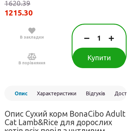
1620.39
1215.30
В закладки
Купити
В порівняння
Опис
Характеристики
Відгуків
Доста
(0)
Опис Сухий корм BonaCibo Adult
Cat Lamb&Rice для дорослих
котів всіх порід з чутливим