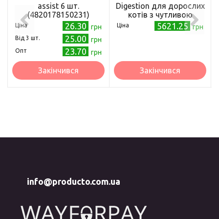
assist 6 шт.
Digestion для дорослих
(4820178150231)
котів з чутливою
травною системою з
26.30
5621.25
Ціна
Ціна
грн
грн
індичкою 14 кг
25.00
Від 3 шт.
грн
23.70
Опт
грн
Закінчився
Закінчився
info@producto.com.ua