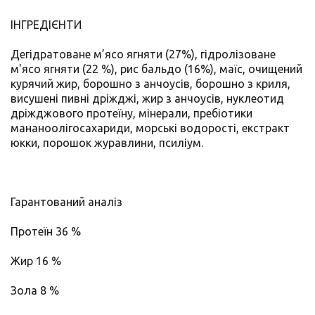
ІНГРЕДІЄНТИ
Дегідратоване м’ясо ягняти (27%), гідролізоване
м'ясо ягняти (22 %), рис бальдо (16%), маїс, очищений
курячий жир, борошно з анчоусів, борошно з криля,
висушені пивні дріжджі, жир з анчоусів, нуклеотид
дріжджового протеїну, мінерали, пребіотики
мананоолігосахариди, морські водорості, екстракт
юкки, порошок журавлини, псиліум.
Гарантований аналіз
Протеїн 36 %
Жир 16 %
Зола 8 %