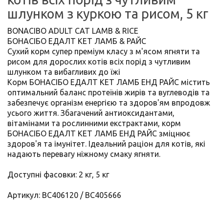
шлунком з куркою та рисом, 5 кг
BONACIBO ADULT CAT LAMB & RICE
БОНАСІБО ЕДАЛТ КЕТ ЛАМБ & РАЙС
Сухий корм супер преміум класу з м'ясом ягняти та
рисом для дорослих котів всіх порід з чутливим
шлунком та вибагливих до їжі
Корм БОНАСІБО ЕДАЛТ КЕТ ЛАМБ ЕНД РАЙС містить
оптимальний баланс протеїнів жирів та вуглеводів та
забезпечує організм енергією та здоров'ям впродовж
усього життя. Збагачений антиоксидантами,
вітамінами та рослинними екстрактами, корм
БОНАСІБО ЕДАЛТ КЕТ ЛАМБ ЕНД РАЙС зміцнює
здоров'я та імунітет. Ідеальний раціон для котів, які
надають перевагу ніжному смаку ягняти.
Доступні фасовки: 2 кг, 5 кг
Артикул: BC406120 / BC405666