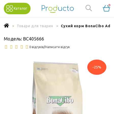
0
Каталог
Товари для тварин
Сухий корм BonaCibo Adul
Модель:
BC405666
0 відгуків
/
Написати відгук
-25%