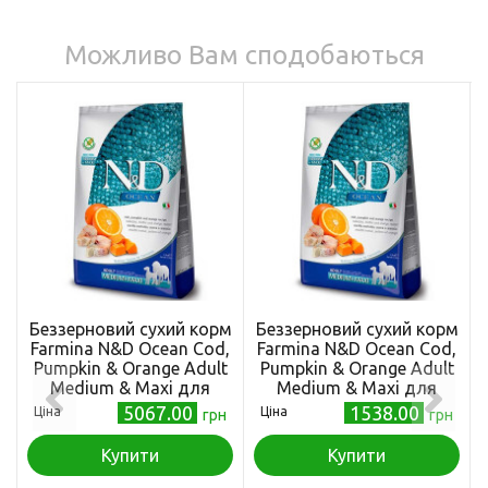
Можливо Вам сподобаються
Беззерновий сухий корм
Беззерновий сухий корм
Farmina N&D Ocean Cod,
Farmina N&D Ocean Cod,
Pumpkin & Orange Adult
Pumpkin & Orange Adult
Medium & Maxi для
Medium & Maxi для
собак середніх і великих
собак середніх і великих
5067.00
1538.00
Ціна
Ціна
грн
грн
порід, з тріскою та
порід, з тріскою та
апельсином, 12 кг
апельсином, 2,5 кг
Купити
Купити