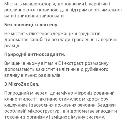
Містить менше калорій, доповнений L-карнітин і
рослинною клітковиною для підтримки оптимальної
ваги і зниження зайвої ваги.
Без пшениці і глютену.
Не містить глютеносодержащіх інгредієнтів,
допомагає запобігти розлади травлення і алергічні
реакції.
Природні антиоксиданти.
Вміщені в ньому вітамін Е і екстракт розмарину
допомагають захистити клітини від руйнівного
впливу вільних радикалів.
З MicroZeoGen.
Природний мінерал, динамічно мікронізірованний
клиноптилоліт, активно стимулює мікрофлору
кишечника і засвоєння поживних речовин. Завдяки
особливій мікроструктурі, він допомагає виводити
токсини з організму і зміцнює імунну систему.