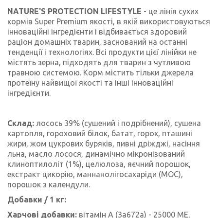
NATURE'S PROTECTION LIFESTYLE
- це лінія сухих
кормів Super Premium якості, в якій використовуються
інноваційні інгредієнти і відбивається здоровий
раціон домашніх тварин, заснований на останні
тенденції і технологіях. Всі продукти цієї лінійки не
містять зерна, підходять для тварин з чутливою
травною системою. Корм містить тільки джерела
протеїну найвищої якості та інші інноваційні
інгредієнти.
Склад:
лосось 39% (сушений і подрібнений), сушена
картопля, гороховий білок, батат, горох, пташині
жири, жом цукрових буряків, пивні дріжджі, насіння
льнa, масло лосося, динамічно мікронізований
клиноптилоліт (1%), целюлоза, яєчний порошок,
екстракт цикорію, маннанолігосахаріди (МОС),
порошок з календули.
Добавки / 1 кг:
Харчові добавки:
вітамін A (3a672a) - 25000 ME,