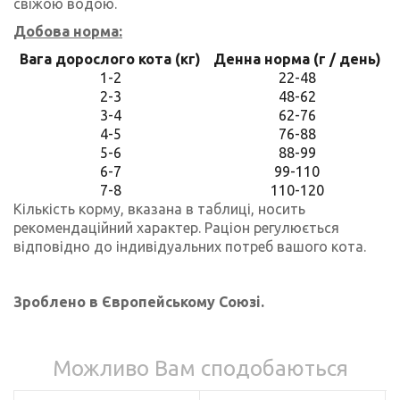
свіжою водою.
Добова норма:
Вага дорослого кота (кг)
Денна норма (г / день)
1-2
22-48
2-3
48-62
3-4
62-76
4-5
76-88
5-6
88-99
6-7
99-110
7-8
110-120
Кількість корму, вказана в таблиці, носить
рекомендаційний характер. Раціон регулюється
відповідно до індивідуальних потреб вашого кота.
Зроблено в Європейському Союзі.
Можливо Вам сподобаються