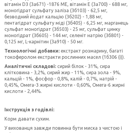
вітамін D3 (3a671) -1876 ME, вітамін E (3a700) - 688 мг,
моногідрат сульфату заліза (3б103) - 62,5 мг,
безводний йодат кальцію (3б202) - 1,88 мг,
пентагідрат сульфату міді (3б405) - 6,25 мг, марганець
сульфат моногідрат (3б503) - 25 мг, сульфат цинку
моногідрат (3б605) - 144 мг, селеніт натрію (3б801) -
0,125 мг, L-карнітин (3a910) - 50 мг.
Технологічні добавки:
екстракт розмарину, багаті
токоферолом екстракти рослинних масел (1б306 (і)).
Аналітичні складові:
сирий білок - 31%, сира
клітковина - 3,2%, сирий жир - 11%, сира зола - 9%,
кальцій - 1%, фосфор - 0,8%, калій - 0,7%, натрій -
0,45%, Омега-3 жирні кислоти - 0,60%, Омега-6 жирні
кислоти - 2,44%.
Інструкція з годівлі:
Корм давати сухим.
У вихованця завжди повинна бути миска з чистою і