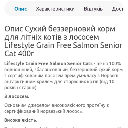
Опис
Характеристики
Відгуків
Доста
(0)
Опис Сухий беззерновий корм
для літніх котів з лососем
Lifestyle Grain Free Salmon Senior
Cat 400г
Lifestyle Grain Free Salmon Senior Cats
- це на 100%
повноцінний, збалансований, беззерновий сухий корм
з сертифікованим лососем преміум-класу з Норвегії і
антарктичним крилем для старіючих котів (від 10
років і старше).
З лососем.
Основним джерелом високоякісного протеїну є
сертифікований норвезький лосось.
Висока якість.