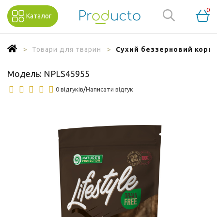
0
Каталог
Товари для тварин
Сухий беззерновий корм дл
Модель:
NPLS45955
0 відгуків
/
Написати відгук