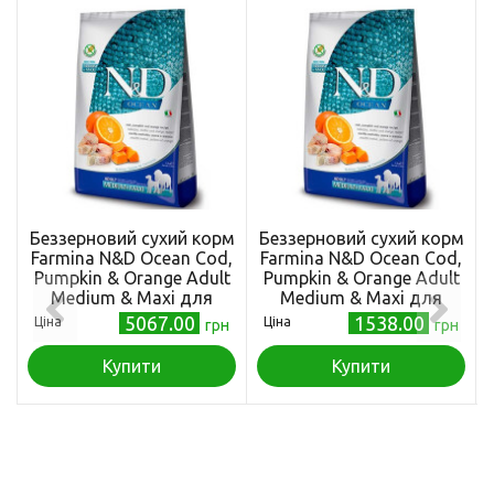
Беззерновий сухий корм
Беззерновий сухий корм
Farmina N&D Ocean Cod,
Farmina N&D Ocean Cod,
Pumpkin & Orange Adult
Pumpkin & Orange Adult
Medium & Maxi для
Medium & Maxi для
собак середніх і великих
собак середніх і великих
5067.00
1538.00
Ціна
Ціна
грн
грн
порід, з тріскою та
порід, з тріскою та
апельсином, 12 кг
апельсином, 2,5 кг
Купити
Купити