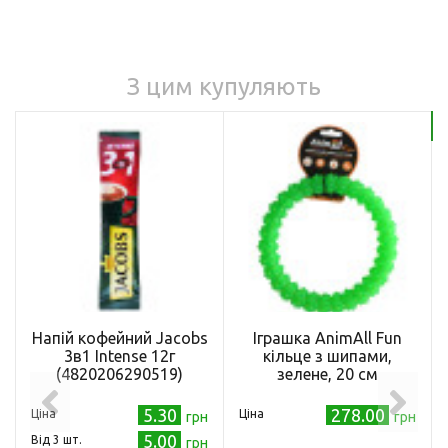
З цим купуляють
Бе
Напій кофейний Jacobs
Іграшка AnimAll Fun
3в1 Intense 12г
кільце з шипами,
(4820206290519)
зелене, 20 см
5.30
278.00
Ціна
Ціна
грн
грн
5.00
Від 3 шт.
грн