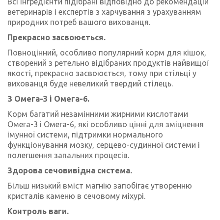
Всі інгредієнти підібрані відповідно до рекомендацій
ветеринарів і експертів з харчування з урахуванням
природних потреб вашого вихованця.
Прекрасно засвоюється.
Повноцінний, особливо популярний корм для кішок,
створений з ретельно відібраних продуктів найвищої
якості, прекрасно засвоюється, тому при стільці у
вихованця буде невеликий твердий стілець.
З Омега-3 і Омега-6.
Корм багатий незамінними жирними кислотами
Омега-3 і Омега-6, які особливо цінні для зміцнення
імунної системи, підтримки нормального
функціонування мозку, серцево-судинної системи і
полегшення запальних процесів.
Здорова сечовивідна система.
Більш низький вміст магнію запобігає утворенню
кристалів каменю в сечовому міхурі.
Контроль ваги.