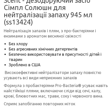
Scent - дезодоруючий засіб
Сімпл Солюшн для
нейтралізації запаху 945 мл
(ss13424)
Нейтралізація запахів і плям, з про-бактеріями і
ензимами з ароматом весняної свіжості
Без хлору
Без агресивних хімічних детергентів
Безпечно використовувати в присутності дітей і
тварин
Зроблено в США
Високоефективні нейтралізатори запаху повністю
усувають всі види неприємних запахів
Формула з пробактеріями Pro-Bacteria® усуває навіть
найстійкіші плями, включаючи сліди від сечі, калу,
крові, блювотних мас, трави, соку і червоного вина.
Сприяє запобіганню повторних міток