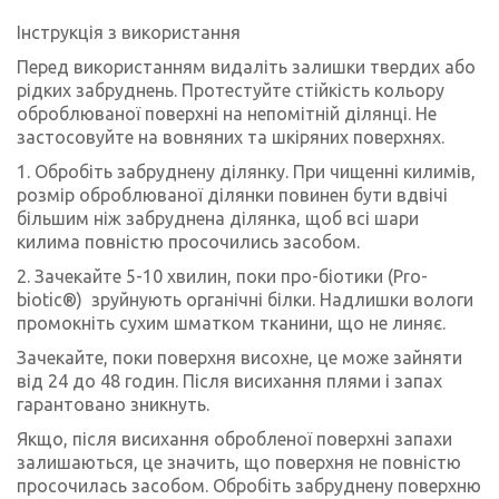
Інструкція з використання
Перед використанням видаліть залишки твердих або
рідких забруднень. Протестуйте стійкість кольору
оброблюваної поверхні на непомітній ділянці. Не
застосовуйте на вовняних та шкіряних поверхнях.
1. Обробіть забруднену ділянку. При чищенні килимів,
розмір оброблюваної ділянки повинен бути вдвічі
більшим ніж забруднена ділянка, щоб всі шари
килима повністю просочились засобом.
2. Зачекайте 5-10 хвилин, поки про-біотики (Pro-
biotic®) зруйнують органічні білки. Надлишки вологи
промокніть сухим шматком тканини, що не линяє.
Зачекайте, поки поверхня висохне, це може зайняти
від 24 до 48 годин. Після висихання плями і запах
гарантовано зникнуть.
Якщо, після висихання обробленої поверхні запахи
залишаються, це значить, що поверхня не повністю
просочилась засобом. Обробіть забруднену поверхню