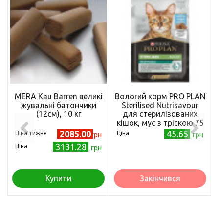
MERA Kau Barren великі
Вологий корм PRO PLAN
жувальні батончики
Sterilised Nutrisavour
(12см), 10 кг
для стерилізованих
кішок, мус з тріскою 75
г
2085.00
45.65
Ціна тижня
Ціна
грн
грн
3131.28
Ціна
грн
Купити
Закінчився