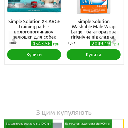
Simple Solution X-LARGE
Simple Solution
training pads -
Washable Male Wrap
вологопоглинаючі
Large - багаторазова
пелюшки для собак
гігієнічна підкладка-
екстра великі 71x76см,
протектор для кобелів
4543.56
2049.19
Ціна
Ціна
грн
грн
50 шт
велика, 6шт
Купити
Купити
З цим купуляють
Безкоштовна доставка від 1000 грн
Безкоштовна доставка від 1000 грн
18