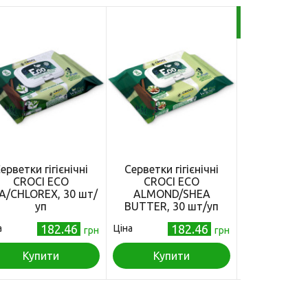
Безкоштовна дос
гр
ерветки гігієнічні
Серветки гігієнічні
Гігієнічни
CROCI ECO
CROCI ECO
лосьйон An
A/CHLOREX, 30 шт/
ALMOND/SHEA
вух котів та
уп
BUTTER, 30 шт/уп
м
182.46
182.46
а
Ціна
Ціна
грн
грн
Купити
Купити
Куп