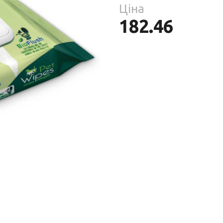
Парфумерія
Ціна
риб
182.46
Тов
реп
уски
я