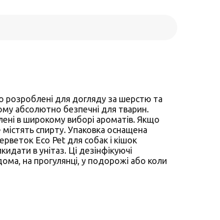
ьно розроблені для догляду за шерстю та
ьому абсолютно безпечні для тварин.
лені в широкому виборі ароматів. Якщо
е містять спирту. Упаковка оснащена
ерветок Eco Pet для собак і кішок
идати в унітаз. Ці дезінфікуючі
ома, на прогулянці, у подорожі або коли