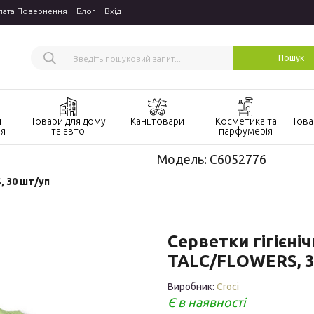
лата Повернення
Блог
Вхiд
Пошук
и
Товари для дому
Канцтовари
Косметика та
Това
ня
та авто
парфумерія
и
Акції товари для
Акції канцтовари
Акції косметика
Акц
Модель:
C6052776
дому та авто
та парфумерія
тва
Канцелярські
, 30 шт/уп
Господарські
коректори
Засоби гігієни
Тов
товари
соб
Канцелярські
Косметика для
Побутова хімія
ручки
догляду за
Тов
Серветки гігієні
волоссям
Товари для авто
Клей-олівець
Тов
TALC/FLOWERS, 3
Косметика для
Кондиціонери
Олівці
Тов
шкіри обличчя
Виробник:
Croci
(спліт-системи)
канцелярські
гри
та тіла
Є в наявності
Фломастери
Тов