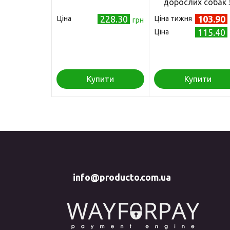
дорослих собак 
чутливим травленн
228.30
103.90
Ціна
Ціна тижня
грн
з шинкою, 300 г
115.40
Ціна
Купити
Купити
info@producto.com.ua