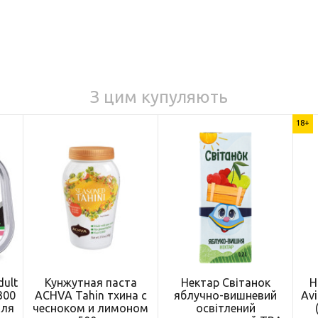
З цим купуляють
18+
dult
Кунжутная паста
Нектар Світанок
Н
300
ACHVA Tahin тхина с
яблучно-вишневий
Avi
для
чесноком и лимоном
освітлений