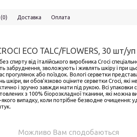
 (0)
Доставка
Оплата
 CROCI ECO TALC/FLOWERS, 30 шт/уп
и без спирту від італійського виробника Croci спеціал
ють забруднення, зволожують і живлять шкіру і при ц
ас прогулянок або поїздок. Вологі серветки представ
 шкіри, ви обов'язково оціните серветки Croci, які н
ктично і зручно завжди мати під рукою. Всі упаковки с
товлених з 100% біорозкладної тканини, які можна вик
-якого випадку, коли потрібне безводне очищення: уд
тук.
Можливо Вам сподобаються