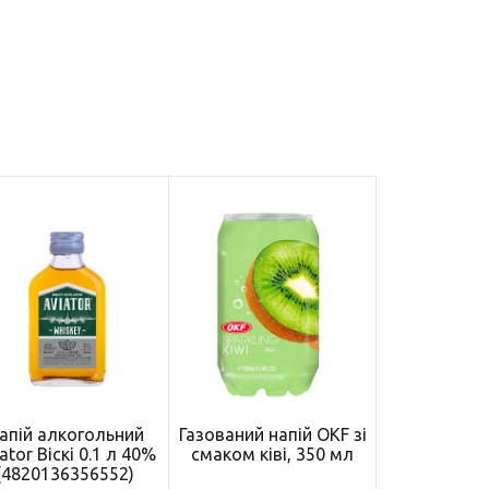
апій алкогольний
Газований напій OKF зі
ator Віскі 0.1 л 40%
смаком ківі, 350 мл
(4820136356552)