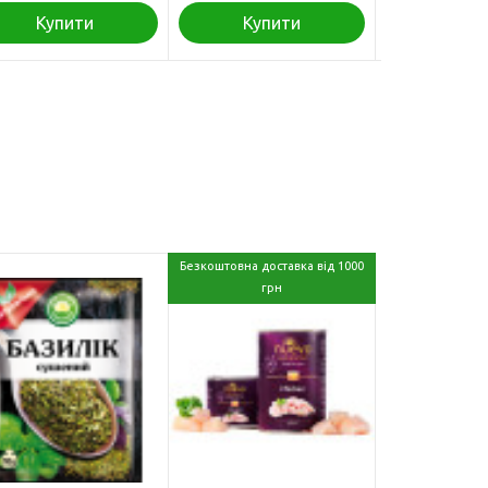
Купити
Купити
Куп
Безкоштовна доставка від 1000
грн