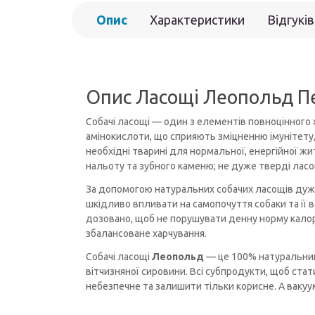
Опис
Характеристики
Відгуків
Опис Ласощі Леопольд Печ
Собачі ласощі — один з елементів повноцінного 
амінокислоти, що сприяють зміцненню імунітету, ко
необхідні тварині для нормальної, енергійної жи
нальоту та зубного каменю; не дуже тверді ласо
За допомогою натуральних собачих ласощів дуже 
шкідливо впливати на самопочуття собаки та її в
дозовано, щоб не порушувати денну норму кало
збалансоване харчування.
Собачі ласощі
Леопольд
— це 100% натуральний 
вітчизняної сировини. Всі субпродукти, щоб ста
небезпечне та залишити тільки корисне. А вакуу