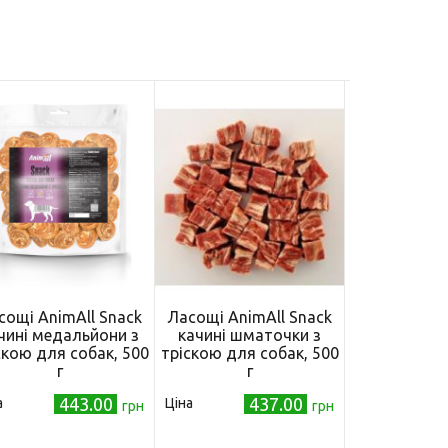
сощі AnimAll Snack
Ласощі AnimAll Snack
Ласощі Anim
чині медальйони з
качині шматочки з
курячі сл
скою для собак, 500
тріскою для собак, 500
собак, 
г
г
443.00
437.00
а
Ціна
Ціна
грн
грн