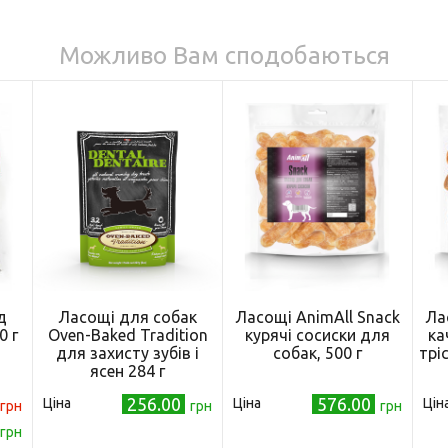
Можливо Вам сподобаються
д
Ласощі для собак
Ласощі AnimAll Snack
Ла
0 г
Oven-Baked Tradition
курячі сосиски для
ка
для захисту зубів і
собак, 500 г
трі
ясен 284 г
(669066240128)
256.00
576.00
Ціна
Ціна
Цін
грн
грн
грн
грн