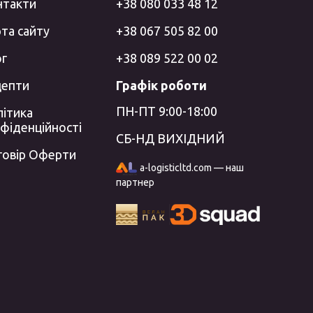
нтакти
+38 080 033 48 12
та сайту
+38 067 505 82 00
ог
+38 089 522 00 02
цепти
Графік роботи
ПН-ПТ 9:00-18:00
ітика
фіденційності
СБ-НД ВИХІДНИЙ
говір Оферти
a-logisticltd.com — наш
партнер