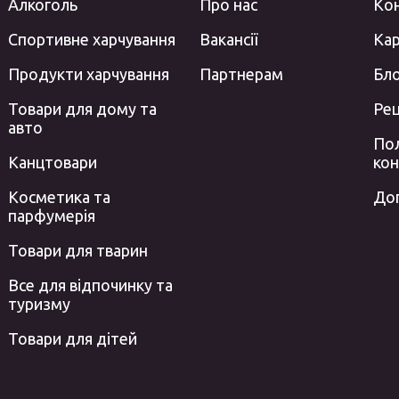
Алкоголь
Про нас
Ко
Спортивне харчування
Вакансії
Кар
Продукти харчування
Партнерам
Бл
Товари для дому та
Ре
авто
Пол
Канцтовари
кон
Косметика та
До
парфумерія
Товари для тварин
Все для відпочинку та
туризму
Товари для дітей