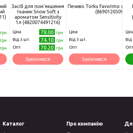
ний
Засіб для пом'якшення
Печиво Torku Favorіmo з шо
ий
тканин Snow Soft з
(8690120509792)
11)
ароматом Sensitivity
1л (4820074491216)
78.00
Ціна
Ціна
Цін
грн
грн
74.10
Від 3 шт.
Від 3 шт.
Від
грн
грн
70.20
Опт
Опт
Оп
грн
грн
Закінчився
Закінчився
Каталог
Про компанію
Для