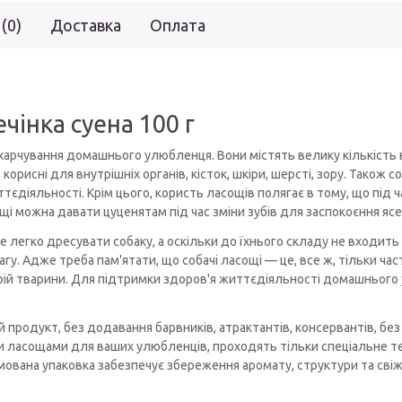
 (0)
Доставка
Оплата
інка суена 100 г
харчування домашнього улюбленця. Вони містять велику кількість ві
рисні для внутрішніх органів, кісток, шкіри, шерсті, зору. Також со
ттєдіяльності. Крім цього, користь ласощів полягає в тому, що під 
щі можна давати цуценятам під час зміни зубів для заспокоєння ясе
легко дресувати собаку, а оскільки до їхнього складу не входить
агу. Адже треба пам'ятати, що собачі ласощі — це, все ж, тільки ч
рій тварини. Для підтримки здоров'я життєдіяльності домашнього
продукт, без додавання барвників, атрактантів, консервантів, без
ти ласощами для ваших улюбленців, проходять тільки спеціальне те
мована упаковка забезпечує збереження аромату, структури та свіж