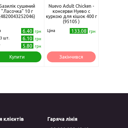
коладом 61г
Базилік сушений
Nuevo Adult Chicken -
"Ласочка" 10 г
консерви Нуево с
(4820043252046)
куркою для кішок 400 г
(95105 )
5.80
6.40
133.08
а
Ціна
грн
грн
грн
5.50
6.10
 3 шт.
грн
грн
5.20
5.80
т
грн
грн
Купити
Закінчився
 клієнтів
Гаряча лінія