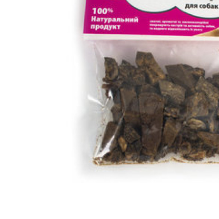
вироби
Лікери
Крупи
Вермут
Соуси
Текіла
Консервація
Слабоалкогольні
Східна кухня
напої
Снеки та зак
Харчові
інгредієнти
Рослинна олі
Борошно та
висівки
Подарункові
набори