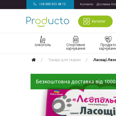
+38 080 033 48 12
Контакти
Доставка Оп
Каталог
Алкоголь
Спортивне
Продукт
харчування
харчуван
Акції алкоголь
Акції спортивне
Акції продукт
Товари для тварин
Ласощі Леоп
харчування
харчування
Виски
БАДи та вітаміни
Кондитерські
Джин
для спорту
вироби
Безкоштовна доставка від 1000
Горілка
Гейнери
Напої
Коньяк і бренді
Протеїн
Продукти
швидкого
Вино
Протеїнові
приготування
батончики
Ігристе вино
Макаронні
Ром