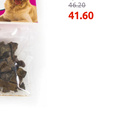
Парфумерія
46.20
риб
41.60
Тов
реп
уски
я