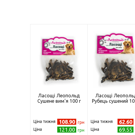
Ласощі Леопольд
Ласощі Леополь
Сушене вим'я 100 г
Рубець сушений 10
108.90
62.60
Ціна тижня
Ціна тижня
грн
121.00
69.55
Ціна
Ціна
грн