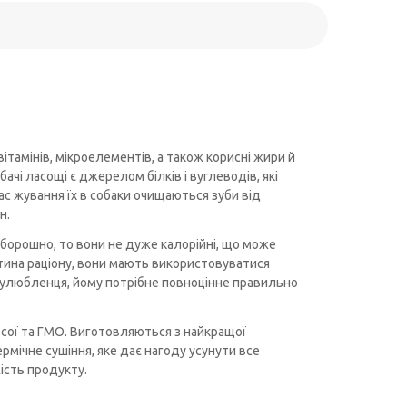
тамінів, мікроелементів, а також корисні жири й
бачі ласощі є джерелом білків і вуглеводів, які
час жування їх в собаки очищаються зуби від
н.
 борошно, то вони не дуже калорійні, що може
астина раціону, вони мають використовуватися
 улюбленця, йому потрібне повноцінне правильно
 сої та ГМО. Виготовляються з найкращої
рмічне сушіння, яке дає нагоду усунути все
ість продукту.