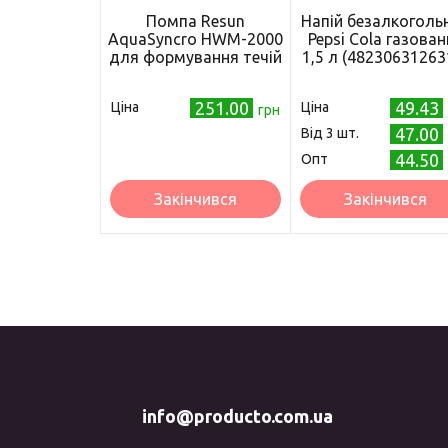
Помпа Resun
Напій безалкоголь
AquaSyncro HWM-2000
Pepsi Cola газован
для формування течій
1,5 л (48230631263
251.00
49.43
Ціна
Ціна
грн
47.00
Від 3 шт.
44.50
Опт
Закінчився
Закінчився
info@producto.com.ua