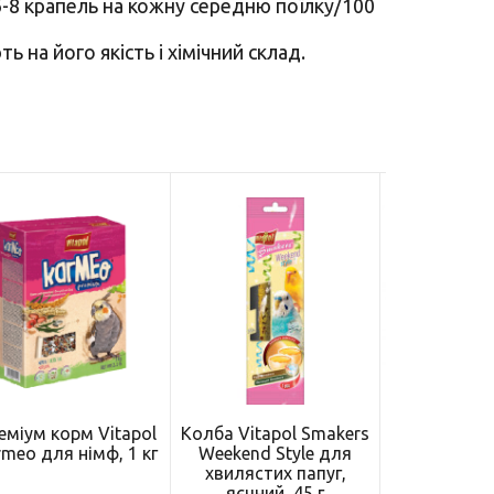
-8 крапель на кожну середню поїлку/100
 на його якість і хімічний склад.
еміум корм Vitapol
Колба Vitapol Smakers
Преміум кор
meo для німф, 1 кг
Weekend Style для
Karmeo для 
хвилястих папуг,
г
яєчний, 45 г