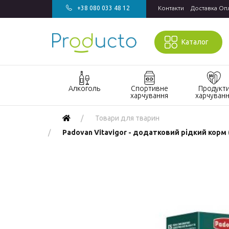
+38 080 033 48 12
Контакти
Доставка Оп
Каталог
Алкоголь
Спортивне
Продукт
харчування
харчуван
Акції алкоголь
Акції спортивне
Акції продукт
Товари для тварин
харчування
харчування
Виски
Padovan Vitavigor - додатковий рідкий корм 
БАДи та вітаміни
Кондитерські
Джин
для спорту
вироби
Горілка
Гейнери
Напої
Коньяк і бренді
Протеїн
Продукти
швидкого
Вино
Протеїнові
приготування
батончики
Ігристе вино
Макаронні
Ром