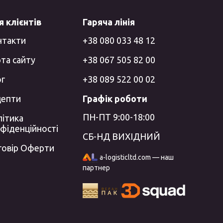
 клієнтів
Гаряча лінія
нтакти
+38 080 033 48 12
та сайту
+38 067 505 82 00
ог
+38 089 522 00 02
цепти
Графік роботи
ПН-ПТ 9:00-18:00
ітика
фіденційності
СБ-НД ВИХІДНИЙ
говір Оферти
a-logisticltd.com — наш
партнер