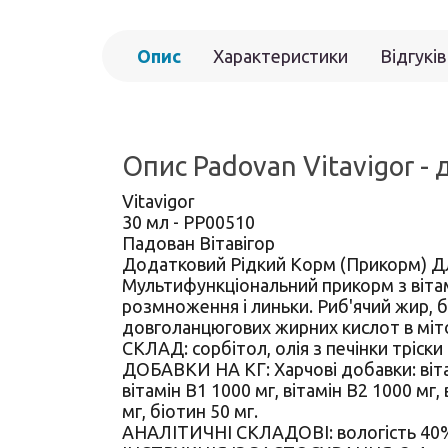
Опис
Характеристики
Відгуків
Опис Padovan Vitavigor -
Vitavigor
30 мл - PP00510
Падован Вітавігор
Додатковий Рідкий Корм (Прикорм) Дл
Мультифункціональний прикорм з вітамін
розмноження і линьки. Риб'ячий жир, 
довголанцюгових жирних кислот в мітох
СКЛАД: сорбітол, олія з печінки тріски
ДОБАВКИ НА КГ: Харчові добавки: вітамі
вітамін B1 1000 мг, вітамін B2 1000 мг,
мг, біотин 50 мг.
АНАЛІТИЧНІ СКЛАДОВІ: вологість 40