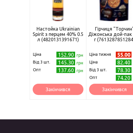
Настойка Ukrainian
Гірчиця "Торчин
Spirit з перцем 40% 0.5
Діжонська дой-пак
л (4820131391671)
г (7613287851284
152.90
55.00
Ціна
Ціна тижня
грн
145.30
82.40
Від 3 шт.
Ціна
грн
137.60
78.30
Опт
Від 3 шт.
грн
74.20
Опт
Закінчився
Закінчився