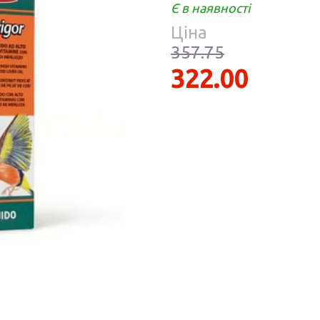
Парфумерія
Є в наявності
риб
Ціна
Тов
реп
357.75
322.00
уски
я