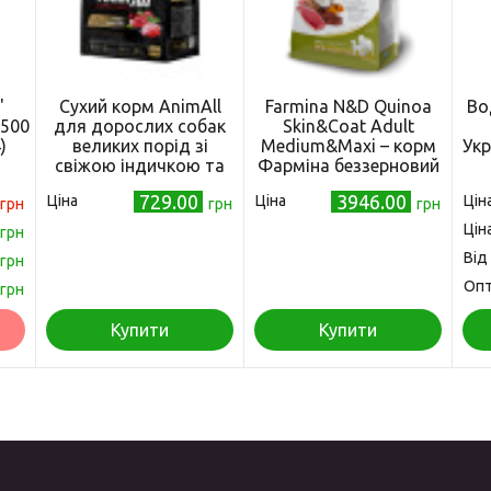
"
Сухий корм AnimAll
Farmina N&D Quinoa
Во
 500
для дорослих собак
Skin&Coat Adult
)
великих порід зі
Medium&Maxi – корм
Укр
свіжою індичкою та
Фарміна беззерновий
ягням, 2,5 кг
дієтичний для собак
729.00
3946.00
Ціна
Ціна
Цін
грн
грн
середніх і великих
грн
порід при харчовій
Цін
грн
алергії з качкою, кіноа,
Від
грн
кокосом і куркумою 7
кг
Оп
грн
Купити
Купити