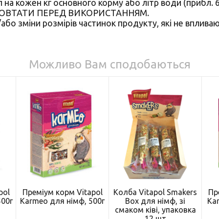
а кожен кг основного корму або літр води (прибл. 6
. ЗБОВТАТИ ПЕРЕД ВИКОРИСТАННЯМ.
бо зміни розмірів частинок продукту, які не впливають
Можливо Вам сподобаються
pol
Преміум корм Vitapol
Колба Vitapol Smakers
Пр
500г
Karmeo для німф, 500г
Box для німф, зі
Kar
смаком ківі, упаковка
12 шт