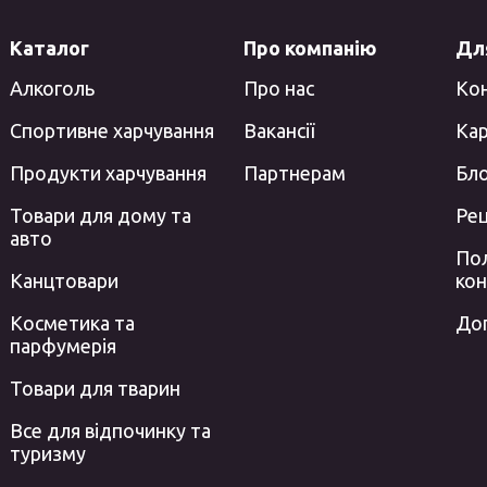
Каталог
Про компанію
Для
Алкоголь
Про нас
Ко
Спортивне харчування
Вакансії
Кар
Продукти харчування
Партнерам
Бл
Товари для дому та
Ре
авто
Пол
Канцтовари
кон
Косметика та
До
парфумерія
Товари для тварин
Все для відпочинку та
туризму