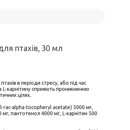
для птахів, 30 мл
тахів в періоди стресу, або під час
ка L-карнітину сприяють проникненню
тичних цілях.
rac-alpha-tocopheryl acetate) 5000 мг,
00 мг, пантотенол 4000 мг, L-карнітин 500