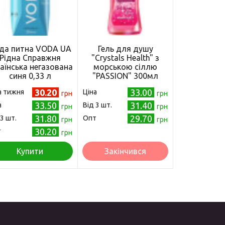
да питна VODA UA
Гель для душу
Рідна Справжня
"Crystals Health" з
аїнська негазована
морською сіллю
синя 0,33 л
"PASSION" 300мл
(4820169780461)
30.20
33.00
а тижня
Ціна
грн
грн
33.50
31.40
а
Від 3 шт.
грн
грн
31.80
29.70
 3 шт.
Опт
грн
грн
30.20
т
грн
Купити
Закінчився