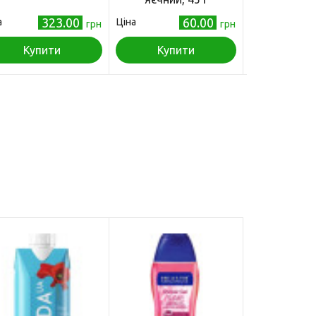
323.00
60.00
а
Ціна
Ціна
грн
грн
Купити
Купити
Куп