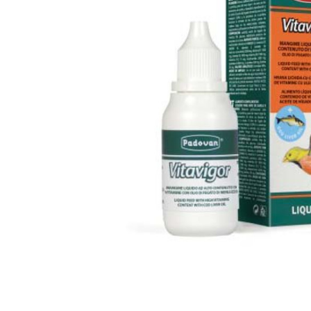
вироби
Лікери
Крупи
Вермут
Соуси
Текіла
Консервація
Слабоалкогольні
Східна кухня
напої
Снеки та зак
Харчові
інгредієнти
Рослинна олі
Борошно та
висівки
Подарункові
набори