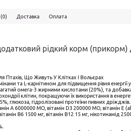
 (0)
Доставка
Оплата
 додатковий рідкий корм (прикорм) 
я Птахів, Що Живуть У Клітках І Вольєрах
ами та L-карнітином для підвищення рівня енергії у п
багатий омега-3 жирними кислотами (20%), та добав
ондрії клітин, покращуючи їх використання в енерге
 5%, глюкоза, гідролізовані протеїни пивних дріжджів.
н A 6000000 MO, вітамін D3 200000 MO, вітамін E (all-
 вітамін B6 1500 мг, вітамін B12 15 мг, нікотинамід 25
%.