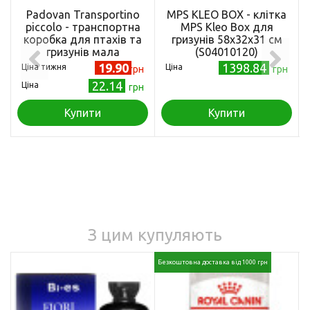
Padovan Transportino
MPS KLEO BOX - клітка
piccolo - транспортна
MPS Kleo Box для
коробка для птахів та
гризунів 58х32х31 см
гризунів мала
(S04010120)
19.90
1398.84
Ціна тижня
Ціна
грн
грн
22.14
Ціна
грн
Купити
Купити
З цим купуляють
Безкоштовна доставка від 1000 грн