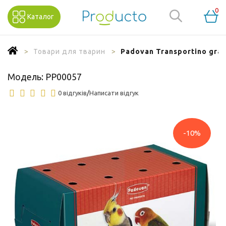
0
Каталог
Товари для тварин
Padovan Transportino gra
Модель:
PP00057
0 відгуків
/
Написати відгук
-10%