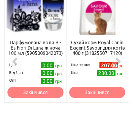
Парфумована вода Bi-
Сухий корм Royal Canin
Es Fiori Di Luna жіноча
Exigent Savour для котів
100 мл (5905009042073)
400 г (3182550717120)
0.00
207.00
Ціна
Ціна тижня
грн
грн
0.00
230.00
Від 3 шт.
Ціна
грн
грн
0.00
Опт
грн
Закінчився
Закінчився