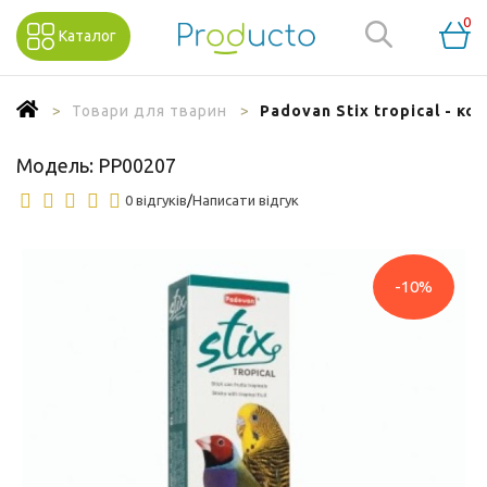
0
Каталог
Товари для тварин
Padovan Stix tropical - к
Модель:
PP00207
0 відгуків
/
Написати відгук
-10%