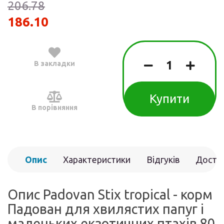
206.78
186.10
В закладки
Купити
В порівняння
Опис
Характеристики
Відгуків
Доста
(0)
Опис Padovan Stix tropical - корм
Падован для хвилястих папуг і
маленьких екзотичних птахів 80