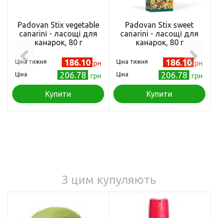
Padovan Stix vegetable
Padovan Stix sweet
canarinі - ласощі для
canarini - ласощі для
канарок, 80 г
канарок, 80 г
186.10
186.10
Ціна тижня
Ціна тижня
грн
грн
206.78
206.78
Ціна
Ціна
грн
грн
Купити
Купити
З цим купуляють