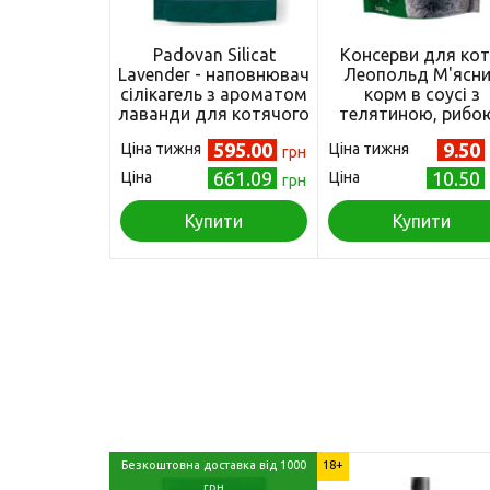
Padovan Silicat
Консерви для кот
Lavender - наповнювач
Леопольд М'ясн
сілікагель з ароматом
корм в соусі з
лаванди для котячого
телятиною, рибою
туалету 2,2 кг/5 л
овочами 100г
595.00
9.50
Ціна тижня
Ціна тижня
грн
(4820185491815
661.09
10.50
Ціна
Ціна
грн
Купити
Купити
Безкоштовна доставка від 1000
18+
грн