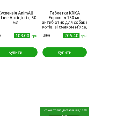
Суспензія AnimAll
Таблетки KRKA
Таблетк
tLine Антіцістіт, 50
Енроксіл 150 мг,
Марфло
мл
антибіотик для собак і
антибіотик д
котів, зі смаком м'яса,
кішок, 5 м
10 таб
103.00
205.40
а
Ціна
Ціна
грн
грн
Купити
Купити
Куп
Безкоштовна доставка від 1000
грн