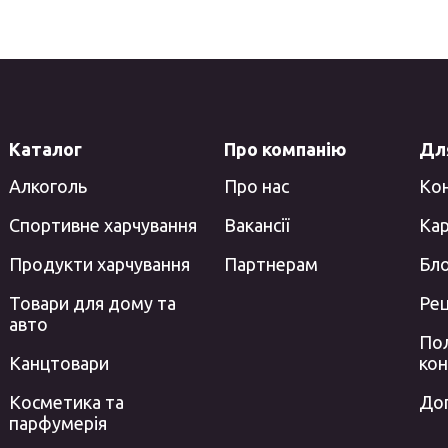
Каталог
Про компанію
Для
Алкоголь
Про нас
Ко
Спортивне харчування
Вакансії
Кар
Продукти харчування
Партнерам
Бл
Товари для дому та
Ре
авто
Пол
Канцтовари
кон
Косметика та
До
парфумерія