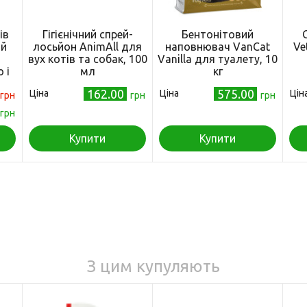
ів
Гігієнічний спрей-
Бентонітовий
ий
лосьйон AnimAll для
наповнювач VanCat
Ve
вух котів та собак, 100
Vanilla для туалету, 10
 і
мл
кг
162.00
575.00
Ціна
Ціна
Цін
)
грн
грн
грн
грн
Купити
Купити
З цим купуляють