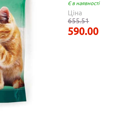
Парфумерія
Є в наявності
риб
Ціна
Тов
реп
655.51
590.00
уски
я