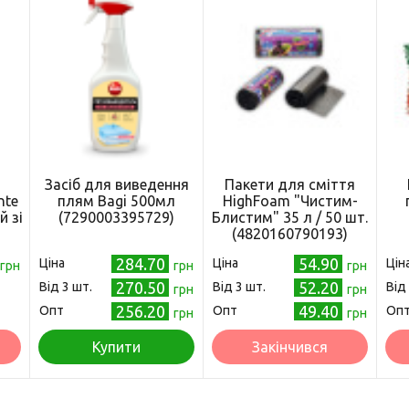
Засіб для виведення
Пакети для сміття
nte
плям Bagi 500мл
HighFoam "Чистим-
й зі
(7290003395729)
Блистим" 35 л / 50 шт.
(4820160790193)
)
284.70
54.90
Ціна
Ціна
Цін
грн
грн
грн
270.50
52.20
Від 3 шт.
Від 3 шт.
Від
грн
грн
256.20
49.40
Опт
Опт
Оп
грн
грн
Купити
Закінчився