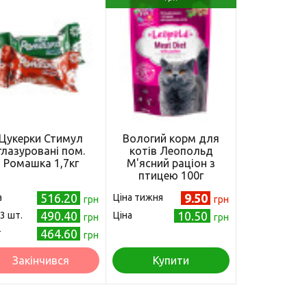
Цукерки Стимул
Вологий корм для
глазуровані пом.
котів Леопольд
Ромашка 1,7кг
М'ясний раціон з
птицею 100г
(4820185491464)
516.20
9.50
а
Ціна тижня
грн
грн
490.40
10.50
 3 шт.
Ціна
грн
грн
464.60
т
грн
Закінчився
Купити