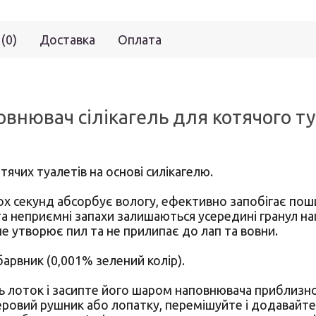
 (0)
Доставка
Оплата
повнювач сілікагель для котячого ту
отячих туалетів на основі силікагелю.
ох секунд абсорбує вологу, ефективно запобігає поши
 та неприємні запахи залишаються усередині гранул н
 утворює пил та не прилипає до лап та вовни.
барвник (0,001% зелений колір).
ть лоток і засипте його шаром наповнювача приблиз
ровий рушник або лопатку, перемішуйте і додавайте