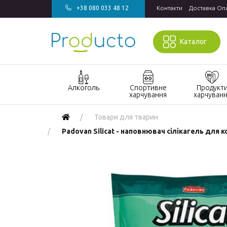
+38 080 033 48 12
Контакти
Доставка Оп
Каталог
Алкоголь
Спортивне
Продукт
харчування
харчуван
Акції алкоголь
Акції спортивне
Акції продукт
Товари для тварин
харчування
харчування
Виски
Padovan Silicat - наповнювач сілікагель для к
БАДи та вітаміни
Кондитерські
Джин
для спорту
вироби
Горілка
Гейнери
Напої
Коньяк і бренді
Протеїн
Продукти
швидкого
Вино
Протеїнові
приготування
батончики
Ігристе вино
Макаронні
Ром