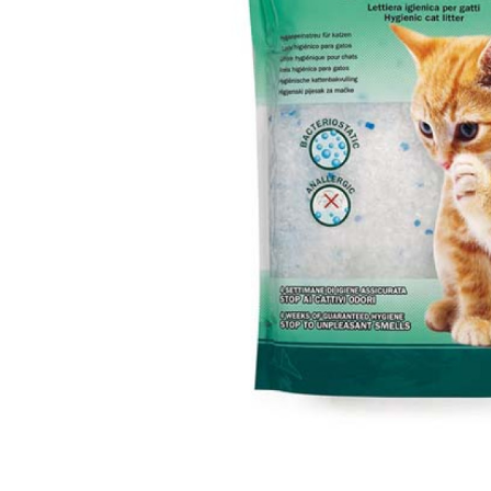
вироби
Лікери
Крупи
Вермут
Соуси
Текіла
Консервація
Слабоалкогольні
Східна кухня
напої
Снеки та зак
Харчові
інгредієнти
Рослинна олі
Борошно та
висівки
Подарункові
набори