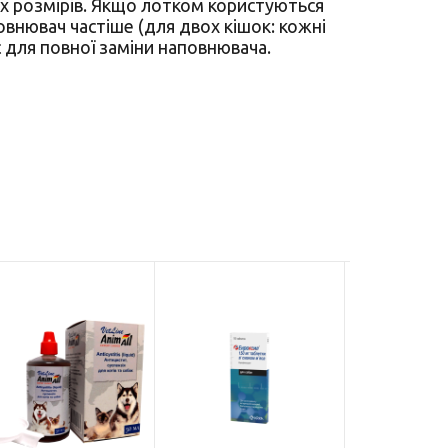
іх розмірів. Якщо лотком користуються
овнювач частіше (для двох кішок: кожні
ас для повної заміни наповнювача.