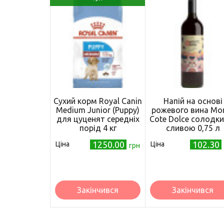
Сухий корм Royal Canin
Напій на основі
Medium Junior (Puppy)
рожевого вина Mo
для цуценят середніх
Cote Dolce солодки
порід 4 кг
сливою 0,75 л
(4820238710399
1250.00
102.30
Ціна
Ціна
грн
Закінчився
Закінчився