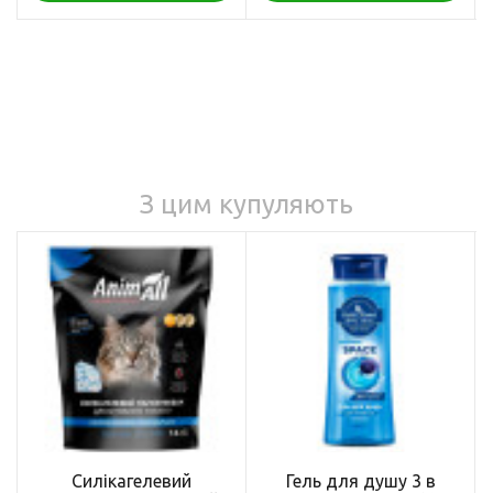
З цим купуляють
Силікагелевий
Гель для душу 3 в