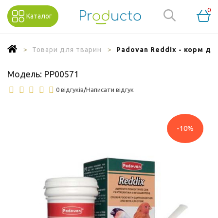
0
Каталог
Товари для тварин
Padovan Reddix - корм до
Модель:
PP00571
0 відгуків
/
Написати відгук
-10%