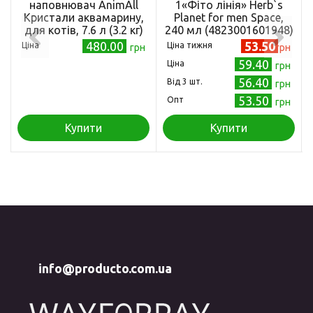
наповнювач AnimAll
1«Фіто лінія» Herb`s
Кристали аквамарину,
Planet for mеn Space,
для котів, 7.6 л (3.2 кг)
240 мл (4823001601948)
480.00
53.50
Ціна
Ціна тижня
грн
грн
59.40
Ціна
грн
56.40
Від 3 шт.
грн
53.50
Опт
грн
Купити
Купити
info@producto.com.ua