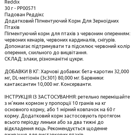
Reddix
30 г - PP00571
Падован Реддікс
Додатковий Пігментуючий Корм Для Зерноїдних
Птахів
Пігментуючий корм для птахів з червоним оперенням:
червоних кенарів, червоних кардиналів, снігурів.
Допомагає підтримувати та підсилює червоний колір
оперення, схильного до вицвітання.
СКЛАД: злаки, різноманітні цукри.
ДОБАВКИ В КГ: Харчові добавки: бета-каротин 32,000
мг, DL-метіонін (3c301) 80,000 мг. Барвники:
кантаксантин 10,000 мг. Консерванти.
ІНСТРУКЦІЯ ІЗ ЗАСТОСУВАННЯ: ретельно перемішайте
з м’яким кормом у пропорції 10 грамів на кг
основного корму, або 1 мірний ковпачок на 60 г
корму. Додатковий корм застосовують протягом
всього періоду линьки або за два тижні до
відкладення яєць. Рекомендується щоденне
вживання для виставкових птахів