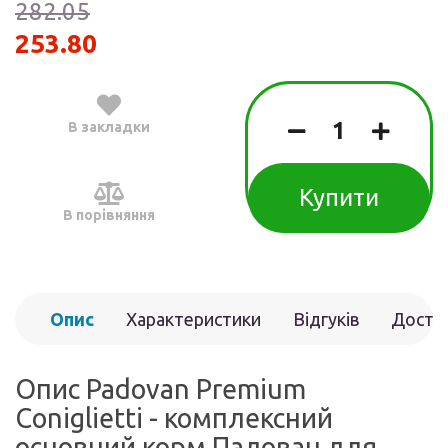
282.05
253.80
В закладки
Купити
В порівняння
Опис
Характеристики
Відгуків
Доста
(0)
Опис Padovan Premium
Coniglietti - комплексний
основний корм Падован для