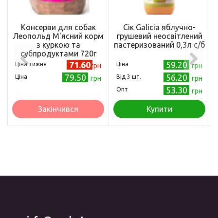
Консерви для собак
Сік Galicia яблучно-
Леопольд М'ясний корм
грушевий неосвітлений
з куркою та
пастеризований 0,3л с/б
субпродуктами 720г
(4820185491600)
71.60
59.20
Ціна тижня
Ціна
грн
грн
79.50
56.20
Ціна
Від 3 шт.
грн
грн
53.30
Опт
грн
Закінчився
Купити