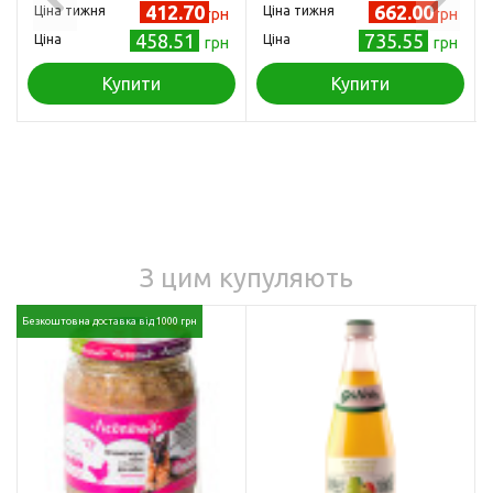
декоративних кроликів
412.70
662.00
Ціна тижня
Ціна тижня
грн
грн
2 кг (PP00100)
458.51
735.55
Ціна
Ціна
грн
грн
Купити
Купити
З цим купуляють
Безкоштовна доставка від 1000 грн