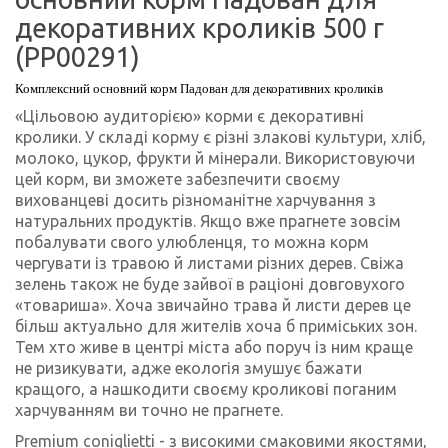
декоративних кроликів 500 г
(PP00291)
Комплексний основний корм Падован для декоративних кроликів
«Цільовою аудиторією» корми є декоративні
кролики. У складі корму є різні злакові культури, хліб,
молоко, цукор, фрукти й мінерали. Використовуючи
цей корм, ви зможете забезпечити своєму
вихованцеві досить різноманітне харчування з
натуральних продуктів. Якщо вже прагнете зовсім
побалувати свого улюбленця, то можна корм
чергувати із травою й листами різних дерев. Свіжа
зелень також не буде зайвої в раціоні довговухого
«товариша». Хоча звичайно трава й листи дерев це
більш актуально для жителів хоча б приміських зон.
Тем хто живе в центрі міста або поруч із ним краще
не ризикувати, адже екологія змушує бажати
кращого, а нашкодити своєму кроликові поганим
харчуванням ви точно не прагнете.
Premium coniglietti - з високими смаковими якостями,