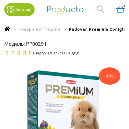
0
Каталог
Товари для тварин
Padovan Premium Coniglie
Модель:
PP00291
0 відгуків
/
Написати відгук
-10%