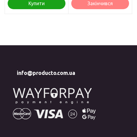
одужання з куркою 85 г
Купити
Закінчився
info@producto.com.ua