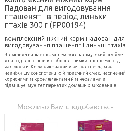
Падован для вигодовування
пташенят і в період линьки
птахів 300 г (PP00194)
Комплексний ніжний корм Падован для
вигодовування пташенят і линьці птахів
Відмінний варіант комплексного корму, який підійде
для годівлі пташенят або підтримки організмів під
час линьки. Корм виконаний у вигляді пюре, має
найніжнішу консистенцію й приємний смак, насичений
корисними мікроелементами й мінералами й
підвищує імунітет пернатих домашніх вихованців.
Можливо Вам сподобаються