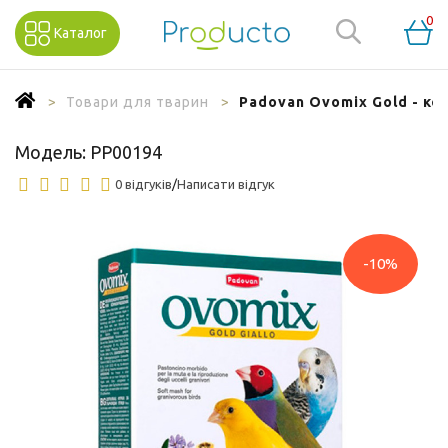
0
Каталог
Товари для тварин
Padovan Ovomix Gold - ко
Модель:
PP00194
0 відгуків
/
Написати відгук
-10%