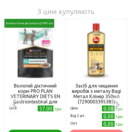
З цим купуляють
Безкоштовна доставка від 1000 грн
Вологий дієтичний
Засіб для чищення
корм PRO PLAN
виробів з металу Bagi
VETERINARY DIETS EN
Метал Клінер 350мл
Gastrointestinal для
(7290003395385)
кошенят та дорослих
57.00
0.00
Ціна
Ціна
грн
грн
котів для зменшення
0.00
Від 3 шт.
грн
розладів кишкової
абсорбції та годівлі у
0.00
Опт
грн
період відновлення,