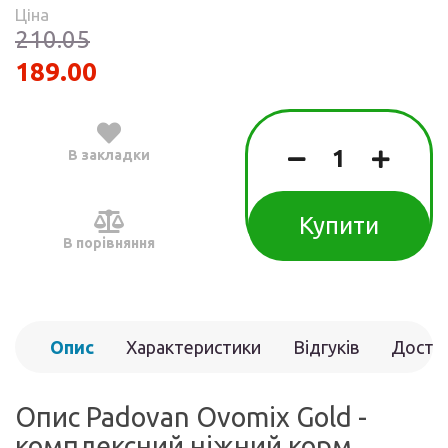
Ціна
210.05
189.00
В закладки
Купити
В порівняння
Опис
Характеристики
Відгуків
Доста
(0)
Опис Padovan Ovomix Gold -
комплексний ніжний корм