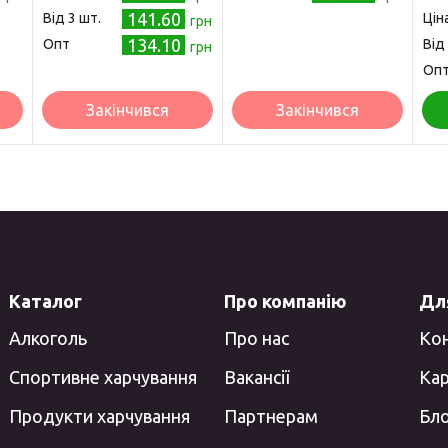
141.60
Від 3 шт.
Цін
грн
134.10
Опт
Від
грн
Оп
Закінчився
Закінчився
Каталог
Про компанію
Для
Алкоголь
Про нас
Ко
Спортивне харчування
Вакансії
Кар
Продукти харчування
Партнерам
Бл