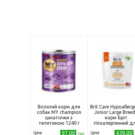
Вологий корм для
Brit Care Hypoallerg
собак MY champion
Junior Large Breed
шматочки з
корм Бріт
телятиною 1240 г
гіпоалергенний д
молодих собак
97.00
439.00
Ціна
Ціна
грн
великих порід з яг