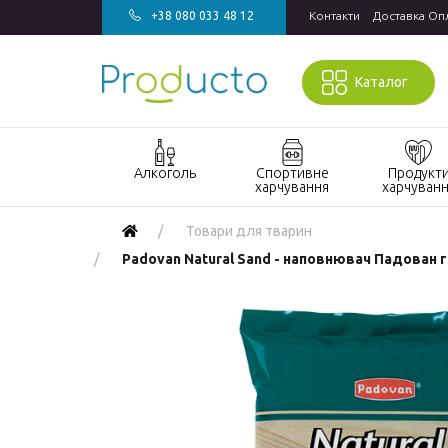
+38 080 033 48 12
Контакти
Доставка Оп
Каталог
Алкоголь
Спортивне
Продукт
харчування
харчуван
Акції алкоголь
Акції спортивне
Акції продукт
Товари для тварин
харчування
харчування
Виски
Padovan Natural Sand - наповнювач Падован гі
БАДи та вітаміни
Кондитерські
Джин
для спорту
вироби
Горілка
Гейнери
Напої
Коньяк і бренді
Протеїн
Продукти
швидкого
Вино
Протеїнові
приготування
батончики
Ігристе вино
Макаронні
Ром