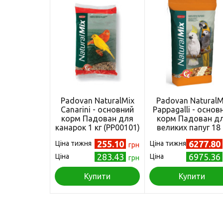
Padovan NaturalMix
Padovan NaturalM
Canarini - основний
Pappagalli - основ
корм Падован для
корм Падован д
канарок 1 кг (PP00101)
великих папуг 18 
(PP00006)
255.10
6277.80
Ціна тижня
Ціна тижня
грн
283.43
6975.36
Ціна
Ціна
грн
Купити
Купити