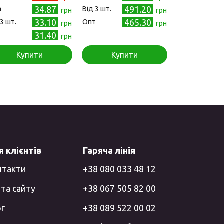
34.87
491.20
а
Від 3 шт.
грн
грн
33.10
465.30
 3 шт.
Опт
грн
грн
31.40
т
грн
Купити
Купити
 клієнтів
Гаряча лінія
нтакти
+38 080 033 48 12
та сайту
+38 067 505 82 00
ог
+38 089 522 00 02