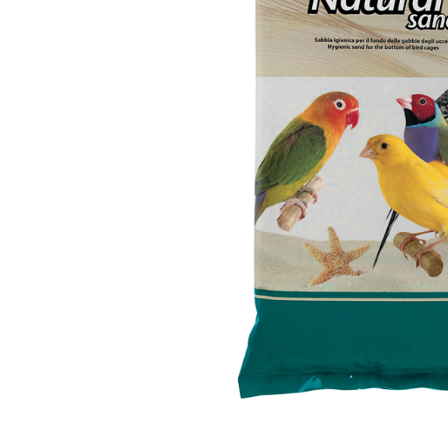
вироби
Лікери
Крупи
Вермут
Соуси
Текіла
Консервація
Слабоалкогольні
Східна кухня
напої
Снеки та зак
Харчові
інгредієнти
Рослинна олі
Борошно та
висівки
Подарункові
набори