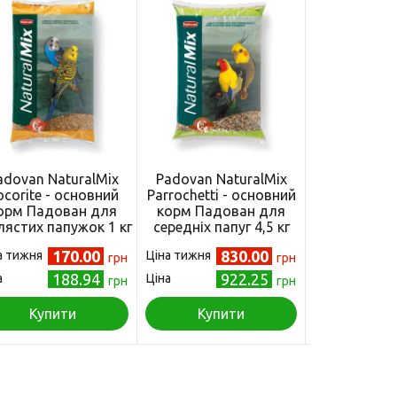
adovan NaturalMix
Padovan NaturalMix
Padovan Na
ocorite - основний
Parrochetti - основний
Parrochetti 
орм Падован для
корм Падован для
корм Пад
лястих папужок 1 кг
середніх папуг 4,5 кг
середніх па
(PP00121)
(PP00129)
(PP00
170.00
830.00
а тижня
Ціна тижня
Ціна тижня
грн
грн
188.94
922.25
а
Ціна
Ціна
грн
грн
Купити
Купити
Куп