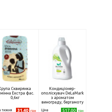
Крупа Сквирянка
Кондиціонер-
мінна Екстра фас.
ополіскувач DeLaMark
0,6кг
з ароматом
винограду, бергамоту
та лимона, 2 л
31.40
517.00
а тижня
Ціна
грн
грн