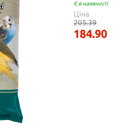
Парфумерія
Є в наявності
риб
Ціна
Тов
реп
205.39
184.90
уски
я