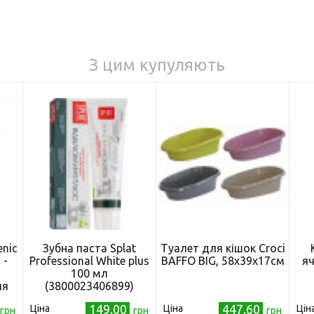
З цим купуляють
enic
Зубна паста Splat
Туалет для кішок Croci
 -
Professional White plus
BAFFO BIG, 58x39x17cм
яч
100 мл
ля
(3800023406899)
149.00
447.60
Ціна
Ціна
Цін
ням
грн
грн
грн