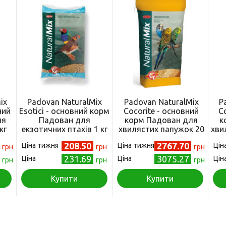
ix
Padovan NaturalMix
Padovan NaturalMix
P
ний
Esotici - основний корм
Cocorite - основний
C
ля
Падован для
корм Падован для
к
кг
екзотичних птахів 1 кг
хвилястих папужок 20
хви
(PP00111)
кг (PP00757)
208.50
2767.70
Ціна тижня
Ціна тижня
Цін
грн
грн
грн
231.69
3075.27
Ціна
Ціна
Цін
грн
грн
грн
Купити
Купити